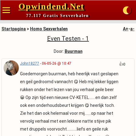
Opwindend.Net
77.117 Gratis Sexverhalen
Startpagina
>
Homo Sexverhalen
A+
-
a-
Even Testen - 1
Door:
Buurman
John18277
- 06-05-26 @ 10:47
👍
0
Goedemorgen buurman, heb heerlijk vast geslapen
en geil gedroomd vannacht 😋 Heb mij lekker liggen
rukken onder het lezen van jou verhaal geile beer
😀 Op zijn tijd een nieuwe CV-KETEL…….en dan zelf
ook een onderhoudsbeurt krijgen 😋 heerlijk toch.
Zie het dan ook helemaal voor mij…….op naar het
vervolg verhaal met een lekkere natte stijve pik
met druppels voorvocht………..liefs en geile ruk