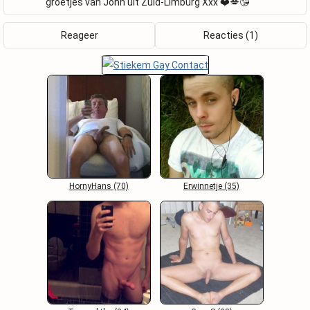
groetjes van John uit Zuid-Limburg Xxx ❤️💋😘
Reageer
Reacties (1)
HornyHans (70)
Erwinnetje (35)