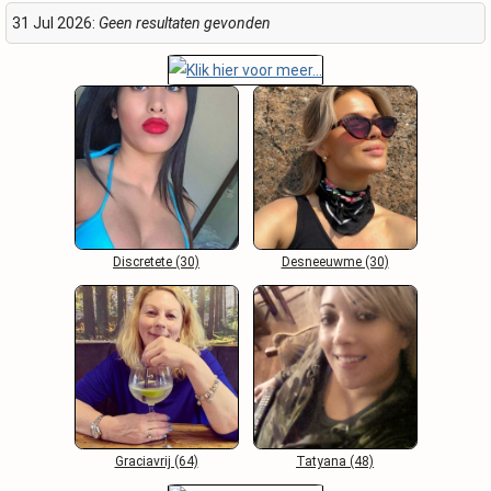
31 Jul 2026:
Geen resultaten gevonden
Discretete (30)
Desneeuwme (30)
Graciavrij (64)
Tatyana (48)