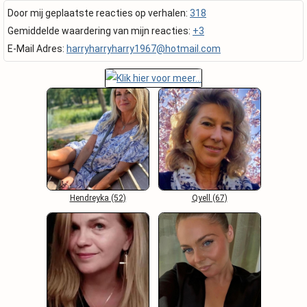
Door mij geplaatste reacties op verhalen:
318
Gemiddelde waardering van mijn reacties:
+3
E-Mail Adres:
harryharryharry1967@hotmail.com
Hendreyka (52)
Qyell (67)