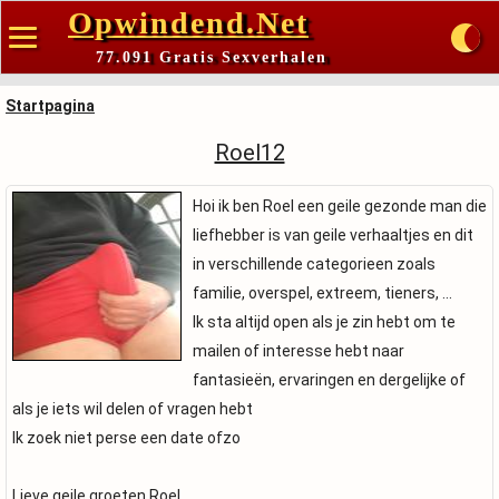
Opwindend.Net
77.091 Gratis Sexverhalen
Startpagina
Roel12
Hoi ik ben Roel een geile gezonde man die
liefhebber is van geile verhaaltjes en dit
in verschillende categorieen zoals
familie, overspel, extreem, tieners, ...
Ik sta altijd open als je zin hebt om te
mailen of interesse hebt naar
fantasieën, ervaringen en dergelijke of
als je iets wil delen of vragen hebt
Ik zoek niet perse een date ofzo
Lieve geile groeten Roel