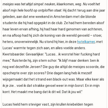
meisjes was het altijd simpel: neuken, klaarkomen, weg. Nu voelt het
alsof mijn hele hoofd op ontploffen staat.
Hij dacht terug aan drie jaar
geleden, aan dat ene weekend in Amsterdam met die blonde
studente die hij had opgepikt in de club. Ze had hem bereden alsof
haar leven ervan afhing, hij had haar hard genomen van achteren,
en na afloop had hij zich de koning van de wereld gevoeld – stoer,
hetero, onoverwinnelijk. Nu stond hij hier, in deze
hotelkamer
, met
Lucas’ warmte tegen zich aan, en alles voelde anders.
Kwetsbaarder. Gevaarlijker. “Lucas… ik worstel hier fucking hard
mee,” fluisterde hij, zijn stem schor. “Ik blijf maar denken: ben ik
nog wel dezelfde Jeroen? Die guy die altijd de meisjes scoorde, die
opschepte over zijn scores? Drie dagen lang heb ik mezelf
wijsgemaakt dat het strand een black-out was. Maar elke keer als
ik je zie… voel ik dat strakke gevoel weer in mijn borst. En in mijn
kont. Het maakt me bang dat ik dit wil. Dat ik jou wil.”
Lucas hield hem steviger vast, zijn krullen kriebelden tegen