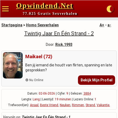
Opwindend.Net
77.025 Gratis Sexverhalen
Startpagina
>
Homo Sexverhalen
A+
-
a-
Twintig Jaar En Één Strand - 2
Door:
Rick.1993
Maikael (72)
Ben jij iemand die houdt van flirten, spanning en late
gesprekken?
Bekijk Mijn Profiel
🟢 Nu Online
Datum:
02-06-2026
| Cijfer:
9
| Gelezen:
3884
Lengte:
Lang
| Leestijd:
19 minuten
| Lezers Online:
1
Trefwoord(en):
Anaal
,
Beste Vriend
,
Neuken
,
Rimmen
,
Strand
,
Vakantie
,
Vervolg op:
Twintig Jaar En Één Strand - 1