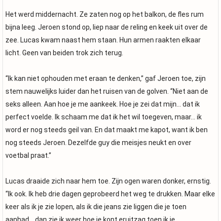
Het werd middernacht. Ze zaten nog op het balkon, de fles rum
bijna leeg. Jeroen stond op, liep naar de reling en keek uit over de
zee. Lucas kwam naast hem staan. Hun armen raakten elkaar
licht. Geen van beiden trok zich terug.
“Ik kan niet ophouden met eraan te denken,” gaf Jeroen toe, zijn
stem nauwelijks luider dan het ruisen van de golven. “Niet aan de
seks alleen. Aan hoe je me aankeek. Hoe je zei dat mijn… dat ik
perfect voelde. Ik schaam me dat ik het wil toegeven, maar… ik
word er nog steeds geil van. En dat maakt me kapot, want ik ben
nog steeds Jeroen. Dezelfde guy die meisjes neukt en over
voetbal praat.”
Lucas draaide zich naar hem toe. Zijn ogen waren donker, ernstig.
“Ik ook. Ik heb drie dagen geprobeerd het weg te drukken. Maar elke
keer als ik je zie lopen, als ik die jeans zie liggen die je toen
aanhad… dan zie ik weer hoe je kont eruitzag toen ik je