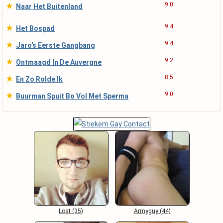
★
9.0
Naar Het Buitenland
★
9.4
Het Bospad
★
9.4
Jaro's Eerste Gangbang
★
9.2
Ontmaagd In De Auvergne
★
8.5
En Zo Rolde Ik
★
9.0
Buurman Spuit Bo Vol Met Sperma
Lost (35)
Armyguy (44)