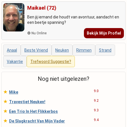
Maikael (72)
Ben jij iemand die houdt van avontuur, aandacht en
een beetje spanning?
Bekijk Mijn Profiel
🟢 Nu Online
Anaal
Beste Vriend
Neuken
Rimmen
Strand
Vakantie
Trefwoord Suggestie?
Nog niet uitgelezen?
★
9.0
Mike
★
9.2
Travestiet Neuken!
★
9.3
Een Trio In Het Flikkerbos
★
9.4
De Slagkracht Van Mijn Vader