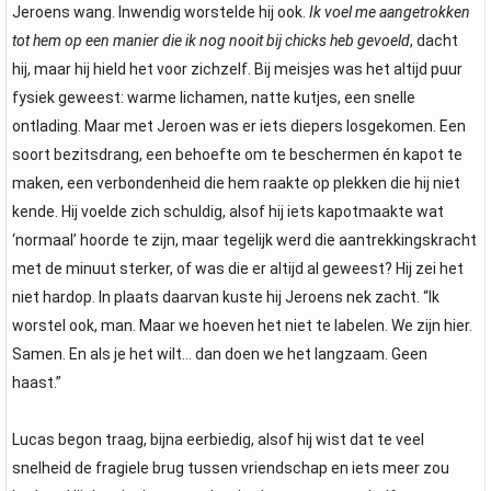
Jeroens wang. Inwendig worstelde hij ook.
Ik voel me aangetrokken
tot hem op een manier die ik nog nooit bij chicks heb gevoeld
, dacht
hij, maar hij hield het voor zichzelf. Bij meisjes was het altijd puur
fysiek geweest: warme lichamen, natte kutjes, een snelle
ontlading. Maar met Jeroen was er iets diepers losgekomen. Een
soort bezitsdrang, een behoefte om te beschermen én kapot te
maken, een verbondenheid die hem raakte op plekken die hij niet
kende. Hij voelde zich schuldig, alsof hij iets kapotmaakte wat
‘normaal’ hoorde te zijn, maar tegelijk werd die aantrekkingskracht
met de minuut sterker, of was die er altijd al geweest? Hij zei het
niet hardop. In plaats daarvan kuste hij Jeroens nek zacht. “Ik
worstel ook, man. Maar we hoeven het niet te labelen. We zijn hier.
Samen. En als je het wilt… dan doen we het langzaam. Geen
haast.”
Lucas begon traag, bijna eerbiedig, alsof hij wist dat te veel
snelheid de fragiele brug tussen vriendschap en iets meer zou