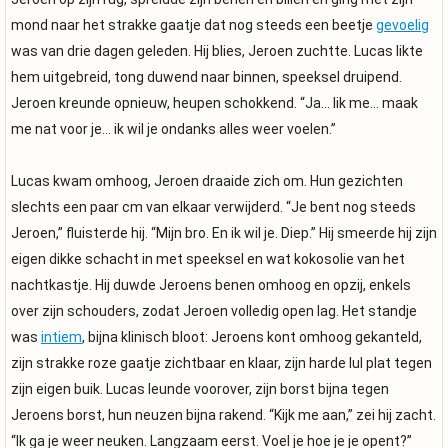
mond naar het strakke gaatje dat nog steeds een beetje
gevoelig
was van drie dagen geleden. Hij blies, Jeroen zuchtte. Lucas likte
hem uitgebreid, tong duwend naar binnen, speeksel druipend.
Jeroen kreunde opnieuw, heupen schokkend. “Ja… lik me… maak
me nat voor je… ik wil je ondanks alles weer voelen.”
Lucas kwam omhoog, Jeroen draaide zich om. Hun gezichten
slechts een paar cm van elkaar verwijderd. “Je bent nog steeds
Jeroen,” fluisterde hij. “Mijn bro. En ik wil je. Diep.” Hij smeerde hij zijn
eigen dikke schacht in met speeksel en wat kokosolie van het
nachtkastje. Hij duwde Jeroens benen omhoog en opzij, enkels
over zijn schouders, zodat Jeroen volledig open lag. Het standje
was
intiem
, bijna klinisch bloot: Jeroens kont omhoog gekanteld,
zijn strakke roze gaatje zichtbaar en klaar, zijn harde lul plat tegen
zijn eigen buik. Lucas leunde voorover, zijn borst bijna tegen
Jeroens borst, hun neuzen bijna rakend. “Kijk me aan,” zei hij zacht.
“Ik ga je weer neuken. Langzaam eerst. Voel je hoe je je opent?”