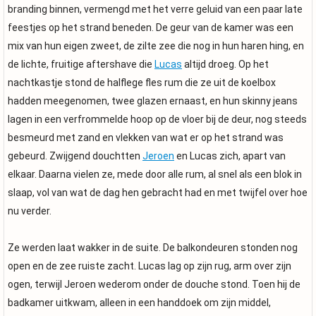
branding binnen, vermengd met het verre geluid van een paar late
feestjes op het strand beneden. De geur van de kamer was een
mix van hun eigen zweet, de zilte zee die nog in hun haren hing, en
de lichte, fruitige aftershave die
Lucas
altijd droeg. Op het
nachtkastje stond de halflege fles rum die ze uit de koelbox
hadden meegenomen, twee glazen ernaast, en hun skinny jeans
lagen in een verfrommelde hoop op de vloer bij de deur, nog steeds
besmeurd met zand en vlekken van wat er op het strand was
gebeurd. Zwijgend douchtten
Jeroen
en Lucas zich, apart van
elkaar. Daarna vielen ze, mede door alle rum, al snel als een blok in
slaap, vol van wat de dag hen gebracht had en met twijfel over hoe
nu verder.
Ze werden laat wakker in de suite. De balkondeuren stonden nog
open en de zee ruiste zacht. Lucas lag op zijn rug, arm over zijn
ogen, terwijl Jeroen wederom onder de douche stond. Toen hij de
badkamer uitkwam, alleen in een handdoek om zijn middel,