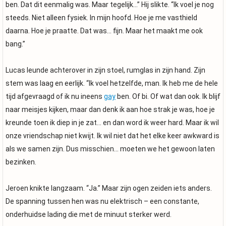
ben. Dat dit eenmalig was. Maar tegelijk…” Hij slikte. “Ik voel je nog
steeds. Niet alleen fysiek. In mijn hoofd. Hoe je me vasthield
daarna. Hoe je praatte. Dat was… fijn. Maar het maakt me ook
bang.”
Lucas leunde achterover in zijn stoel, rumglas in zijn hand. Zijn
stem was laag en eerlijk. “Ik voel hetzelfde, man. Ik heb me de hele
tijd afgevraagd of ik nu ineens
gay
ben. Of bi. Of wat dan ook. Ik blijf
naar meisjes kijken, maar dan denk ik aan hoe strak je was, hoe je
kreunde toen ik diep in je zat… en dan word ik weer hard. Maar ik wil
onze vriendschap niet kwijt. Ik wil niet dat het elke keer awkward is
als we samen zijn. Dus misschien… moeten we het gewoon laten
bezinken.
Jeroen knikte langzaam. “Ja.” Maar zijn ogen zeiden iets anders.
De spanning tussen hen was nu elektrisch – een constante,
onderhuidse lading die met de minuut sterker werd.