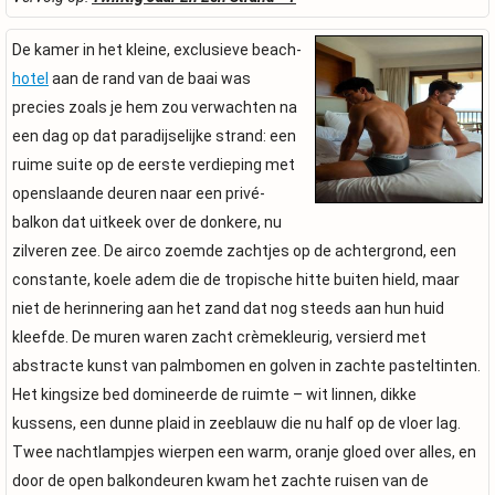
De kamer in het kleine, exclusieve beach-
hotel
aan de rand van de baai was
precies zoals je hem zou verwachten na
een dag op dat paradijselijke strand: een
ruime suite op de eerste verdieping met
openslaande deuren naar een privé-
balkon dat uitkeek over de donkere, nu
zilveren zee. De airco zoemde zachtjes op de achtergrond, een
constante, koele adem die de tropische hitte buiten hield, maar
niet de herinnering aan het zand dat nog steeds aan hun huid
kleefde. De muren waren zacht crèmekleurig, versierd met
abstracte kunst van palmbomen en golven in zachte pasteltinten.
Het kingsize bed domineerde de ruimte – wit linnen, dikke
kussens, een dunne plaid in zeeblauw die nu half op de vloer lag.
Twee nachtlampjes wierpen een warm, oranje gloed over alles, en
door de open balkondeuren kwam het zachte ruisen van de