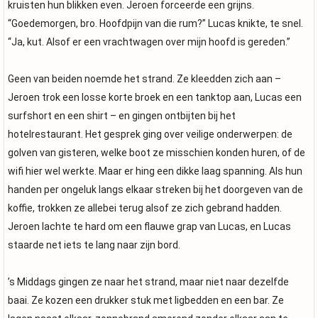
kruisten hun blikken even. Jeroen forceerde een grijns.
“Goedemorgen, bro. Hoofdpijn van die rum?” Lucas knikte, te snel.
“Ja, kut. Alsof er een vrachtwagen over mijn hoofd is gereden.”
Geen van beiden noemde het strand. Ze kleedden zich aan –
Jeroen trok een losse korte broek en een tanktop aan, Lucas een
surfshort en een shirt – en gingen ontbijten bij het
hotelrestaurant. Het gesprek ging over veilige onderwerpen: de
golven van gisteren, welke boot ze misschien konden huren, of de
wifi hier wel werkte. Maar er hing een dikke laag spanning. Als hun
handen per ongeluk langs elkaar streken bij het doorgeven van de
koffie, trokken ze allebei terug alsof ze zich gebrand hadden.
Jeroen lachte te hard om een flauwe grap van Lucas, en Lucas
staarde net iets te lang naar zijn bord.
’s Middags gingen ze naar het strand, maar niet naar dezelfde
baai. Ze kozen een drukker stuk met ligbedden en een bar. Ze