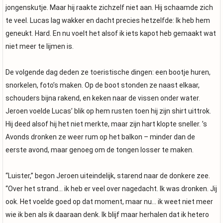
jongenskutje. Maar hij raakte zichzelf niet aan. Hij schaamde zich
te veel. Lucas lag wakker en dacht precies hetzelfde: Ik heb hem
geneukt. Hard. En nu voelt het alsof ik iets kapot heb gemaakt wat
niet meer te lijmen is.
De volgende dag deden ze toeristische dingen: een bootje huren,
snorkelen, foto’s maken. Op de boot stonden ze naast elkaar,
schouders bijna rakend, en keken naar de vissen onder water.
Jeroen voelde Lucas’ blik op hem rusten toen hij zijn shirt uittrok.
Hij deed alsof hij het niet merkte, maar zijn hart klopte sneller. ’s
Avonds dronken ze weer rum op het balkon – minder dan de
eerste avond, maar genoeg om de tongen losser te maken.
“Luister,” begon Jeroen uiteindelijk, starend naar de donkere zee.
“Over het strand… ik heb er veel over nagedacht. Ik was dronken. Jij
ook. Het voelde goed op dat moment, maar nu… ik weet niet meer
wie ik ben als ik daaraan denk. Ik blijf maar herhalen dat ik hetero