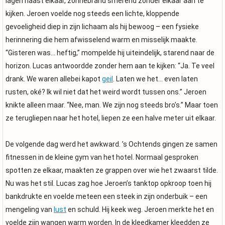
lagen naast elkaar, zonnebrand smerend zonder elkaar aan te
kijken. Jeroen voelde nog steeds een lichte, kloppende
gevoeligheid diep in zijn lichaam als hij bewoog – een fysieke
herinnering die hem afwisselend warm en misselijk maakte.
“Gisteren was… heftig,” mompelde hij uiteindelijk, starend naar de
horizon. Lucas antwoordde zonder hem aan te kijken: “Ja. Te veel
drank. We waren allebei kapot
geil
. Laten we het… even laten
rusten, oké? Ik wil niet dat het weird wordt tussen ons.” Jeroen
knikte alleen maar. “Nee, man. We zijn nog steeds bro’s.” Maar toen
ze terugliepen naar het hotel, liepen ze een halve meter uit elkaar.
De volgende dag werd het awkward. ’s Ochtends gingen ze samen
fitnessen in de kleine gym van het hotel. Normaal gesproken
spotten ze elkaar, maakten ze grappen over wie het zwaarst tilde.
Nu was het stil. Lucas zag hoe Jeroen’s tanktop opkroop toen hij
bankdrukte en voelde meteen een steek in zijn onderbuik – een
mengeling van
lust
en schuld. Hij keek weg. Jeroen merkte het en
voelde zijn wangen warm worden. In de kleedkamer kleedden ze