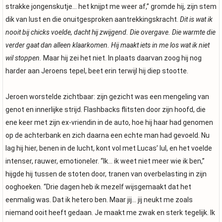
strakke jongenskutje… het knijpt me weer af,” gromde hij, zijn stem
dik van lust en die onuitgesproken aantrekkingskracht.
Dit is wat ik
nooit bij chicks voelde, dacht hij zwijgend. Die overgave. Die warmte die
verder gaat dan alleen klaarkomen. Hij maakt iets in me los wat ik niet
wil stoppen.
Maar hij zei het niet. In plaats daarvan zoog hij nog
harder aan Jeroens tepel, beet erin terwijl hij diep stootte.
Jeroen worstelde zichtbaar: zijn gezicht was een mengeling van
genot en innerlijke strijd. Flashbacks flitsten door zijn hoofd, die
ene keer met zijn ex-vriendin in de auto, hoe hij haar had genomen
op de achterbank en zich daarna een echte man had gevoeld. Nu
lag hij hier, benen in de lucht, kont vol met Lucas’ lul, en het voelde
intenser, rauwer, emotioneler. “Ik… ik weet niet meer wie ik ben,”
hijgde hij tussen de stoten door, tranen van overbelasting in zijn
ooghoeken. “Drie dagen heb ik mezelf wijsgemaakt dat het
eenmalig was. Dat ik hetero ben. Maar jij… jij neukt me zoals
niemand ooit heeft gedaan. Je maakt me zwak en sterk tegelijk. Ik