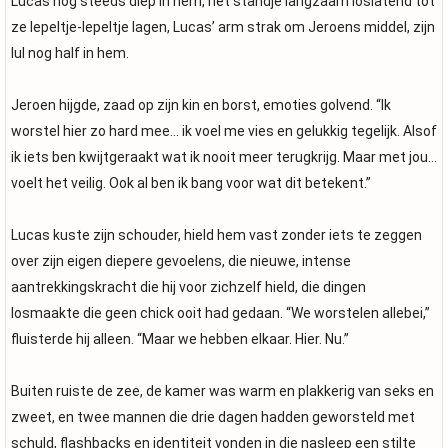
Lucas nog steeds diep in hem, het standje langzaam loslatend tot
ze lepeltje-lepeltje lagen, Lucas’ arm strak om Jeroens middel, zijn
lul nog half in hem.
Jeroen hijgde, zaad op zijn kin en borst, emoties golvend. “Ik
worstel hier zo hard mee… ik voel me vies en gelukkig tegelijk. Alsof
ik iets ben kwijtgeraakt wat ik nooit meer terugkrijg. Maar met jou…
voelt het veilig. Ook al ben ik bang voor wat dit betekent.”
Lucas kuste zijn schouder, hield hem vast zonder iets te zeggen
over zijn eigen diepere gevoelens, die nieuwe, intense
aantrekkingskracht die hij voor zichzelf hield, die dingen
losmaakte die geen chick ooit had gedaan. “We worstelen allebei,”
fluisterde hij alleen. “Maar we hebben elkaar. Hier. Nu.”
Buiten ruiste de zee, de kamer was warm en plakkerig van seks en
zweet, en twee mannen die drie dagen hadden geworsteld met
schuld, flashbacks en identiteit vonden in die nasleep een stilte