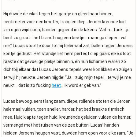
Hij duwde de eikel tegen het gaatje en gleed naar binnen,
centimeter voor centimeter, traag en diep. Jeroen kreunde luid,
zijn ogen wijd open, handen grijpend in de lakens. “Ahhh… fuck… je
bent zo groot… het brandt nog een beetje… maar ga dieper… vul
me.” Lucas stootte door tot hij helemaal zat, ballen tegen Jeroens
kontje gedrukt. Het standje liet hem perfect diep gaan; elke stoot
raakte dat gevoelige plekje binnenin, en hun lichamen waren zo
dichtbij elkaar dat Lucas Jeroens tepels weer kon likken en zuigen
terwijl hij neukte. Jeroen hijgde: “Ja… zuig mijn tepel… terwijl je me
neukt… dat is zo fucking
heet
… ik word er gek van.”
Lucas bewoog, eerst langzaam, diepe, rollende stoten die Jeroen
helemaal vulden, toen sneller, harder, het bed kraakte ritmisch
mee. Huid klapte tegen huid, kreunende geluiden vulden de kamer,
vermengd met het ruisen van de zee buiten. Lucas’ handen
hielden Jeroens heupen vast, duwden hem open voor elke ram. “Je