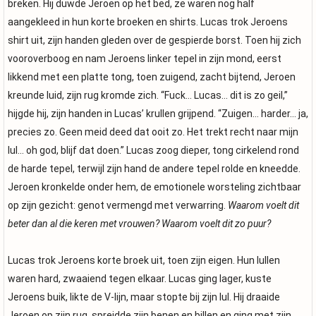
breken. Hij duwde Jeroen op het bed, ze waren nog half
aangekleed in hun korte broeken en shirts. Lucas trok Jeroens
shirt uit, zijn handen gleden over de gespierde borst. Toen hij zich
vooroverboog en nam Jeroens linker tepel in zijn mond, eerst
likkend met een platte tong, toen zuigend, zacht bijtend, Jeroen
kreunde luid, zijn rug kromde zich. “Fuck… Lucas… dit is zo geil,”
hijgde hij, zijn handen in Lucas’ krullen grijpend. “Zuigen… harder… ja,
precies zo. Geen meid deed dat ooit zo. Het trekt recht naar mijn
lul… oh god, blijf dat doen.” Lucas zoog dieper, tong cirkelend rond
de harde tepel, terwijl zijn hand de andere tepel rolde en kneedde.
Jeroen kronkelde onder hem, de emotionele worsteling zichtbaar
op zijn gezicht: genot vermengd met verwarring.
Waarom voelt dit
beter dan al die keren met vrouwen? Waarom voelt dit zo puur?
Lucas trok Jeroens korte broek uit, toen zijn eigen. Hun lullen
waren hard, zwaaiend tegen elkaar. Lucas ging lager, kuste
Jeroens buik, likte de V-lijn, maar stopte bij zijn lul. Hij draaide
Jeroen op zijn rug, spreidde zijn benen en billen en ging met zijn