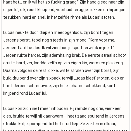
haat het… en ik wil het zo fucking graag.” Zijn hand gleed naar zijn
eigen lul, dik, rood, kloppend, voorhuid teruggetrokken en hij begon
te rukken, hard en snel, in hetzelfde ritme als Lucas’ stoten.
Lucas neukte door, diep en meedogenloos, zijn borst tegen
Jeroens borst, tepel nog steeds in zijn mond. “Kom voor me,
Jeroen. Laat het los. Ik wil zien hoe je spuit terwijl ik in je zit.”
Jeroen rukte harder, zijn ademhaling brak. De eerste straal schoot
eruit – hard, ver, landde zelfs op zijn eigen kin, warm en plakkerig.
Daarna volgden de rest: dikke, witte stralen over zijn borst, zijn
buik, druipend over zijn sixpack terwijl Lucas bleef stoten, diep en
hard. Jeroen schreeuwde, zijn hele lichaam schokkend, kont
knijpend rond Lucas’ lul.
Lucas kon zich niet meer inhouden. Hij ramde nog drie, vier keer
diep, brulde terwijl hij klaarkwam – heet zaad spuitend in Jeroens
strakke kutje, pompend tot het eruit liep. Ze zakten in elkaar,