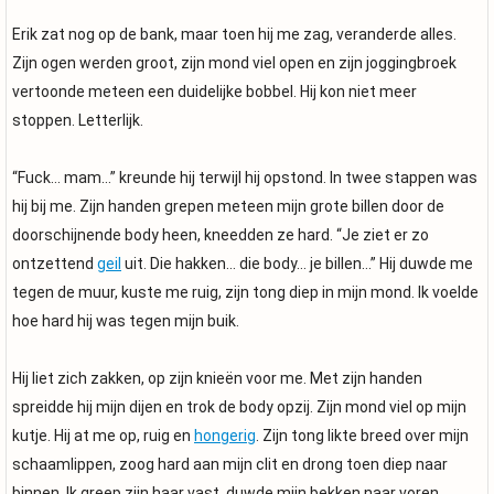
Erik zat nog op de bank, maar toen hij me zag, veranderde alles.
Zijn ogen werden groot, zijn mond viel open en zijn joggingbroek
vertoonde meteen een duidelijke bobbel. Hij kon niet meer
stoppen. Letterlijk.
“Fuck… mam…” kreunde hij terwijl hij opstond. In twee stappen was
hij bij me. Zijn handen grepen meteen mijn grote billen door de
doorschijnende body heen, kneedden ze hard. “Je ziet er zo
ontzettend
geil
uit. Die hakken… die body… je billen…” Hij duwde me
tegen de muur, kuste me ruig, zijn tong diep in mijn mond. Ik voelde
hoe hard hij was tegen mijn buik.
Hij liet zich zakken, op zijn knieën voor me. Met zijn handen
spreidde hij mijn dijen en trok de body opzij. Zijn mond viel op mijn
kutje. Hij at me op, ruig en
hongerig
. Zijn tong likte breed over mijn
schaamlippen, zoog hard aan mijn clit en drong toen diep naar
binnen. Ik greep zijn haar vast, duwde mijn bekken naar voren