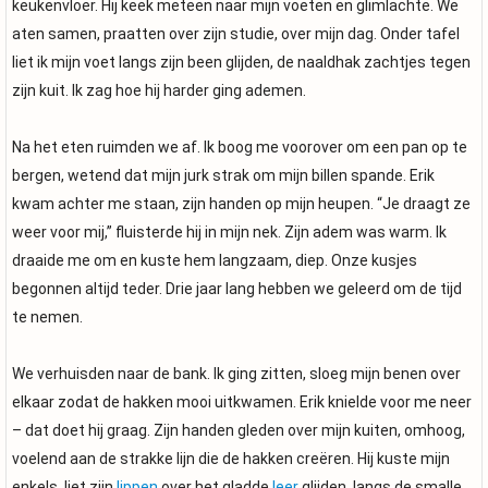
keukenvloer. Hij keek meteen naar mijn voeten en glimlachte. We
aten samen, praatten over zijn studie, over mijn dag. Onder tafel
liet ik mijn voet langs zijn been glijden, de naaldhak zachtjes tegen
zijn kuit. Ik zag hoe hij harder ging ademen.
Na het eten ruimden we af. Ik boog me voorover om een pan op te
bergen, wetend dat mijn jurk strak om mijn billen spande. Erik
kwam achter me staan, zijn handen op mijn heupen. “Je draagt ze
weer voor mij,” fluisterde hij in mijn nek. Zijn adem was warm. Ik
draaide me om en kuste hem langzaam, diep. Onze kusjes
begonnen altijd teder. Drie jaar lang hebben we geleerd om de tijd
te nemen.
We verhuisden naar de bank. Ik ging zitten, sloeg mijn benen over
elkaar zodat de hakken mooi uitkwamen. Erik knielde voor me neer
– dat doet hij graag. Zijn handen gleden over mijn kuiten, omhoog,
voelend aan de strakke lijn die de hakken creëren. Hij kuste mijn
enkels, liet zijn
lippen
over het gladde
leer
glijden, langs de smalle