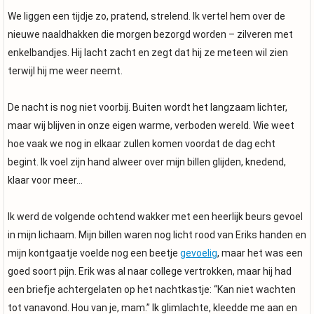
We liggen een tijdje zo, pratend, strelend. Ik vertel hem over de
nieuwe naaldhakken die morgen bezorgd worden – zilveren met
enkelbandjes. Hij lacht zacht en zegt dat hij ze meteen wil zien
terwijl hij me weer neemt.
De nacht is nog niet voorbij. Buiten wordt het langzaam lichter,
maar wij blijven in onze eigen warme, verboden wereld. Wie weet
hoe vaak we nog in elkaar zullen komen voordat de dag echt
begint. Ik voel zijn hand alweer over mijn billen glijden, knedend,
klaar voor meer…
Ik werd de volgende ochtend wakker met een heerlijk beurs gevoel
in mijn lichaam. Mijn billen waren nog licht rood van Eriks handen en
mijn kontgaatje voelde nog een beetje
gevoelig
, maar het was een
goed soort pijn. Erik was al naar college vertrokken, maar hij had
een briefje achtergelaten op het nachtkastje: “Kan niet wachten
tot vanavond. Hou van je, mam.” Ik glimlachte, kleedde me aan en