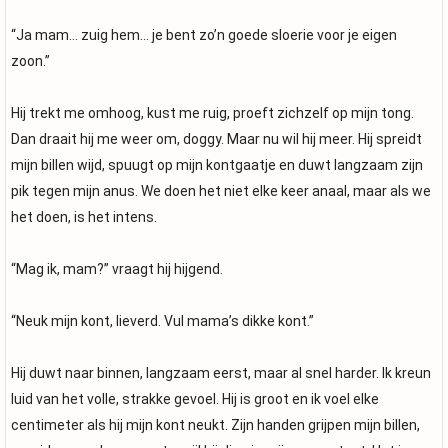
“Ja mam… zuig hem… je bent zo’n goede sloerie voor je eigen
zoon.”
Hij trekt me omhoog, kust me ruig, proeft zichzelf op mijn tong.
Dan draait hij me weer om, doggy. Maar nu wil hij meer. Hij spreidt
mijn billen wijd, spuugt op mijn kontgaatje en duwt langzaam zijn
pik tegen mijn anus. We doen het niet elke keer anaal, maar als we
het doen, is het intens.
“Mag ik, mam?” vraagt hij hijgend.
“Neuk mijn kont, lieverd. Vul mama’s dikke kont.”
Hij duwt naar binnen, langzaam eerst, maar al snel harder. Ik kreun
luid van het volle, strakke gevoel. Hij is groot en ik voel elke
centimeter als hij mijn kont neukt. Zijn handen grijpen mijn billen,