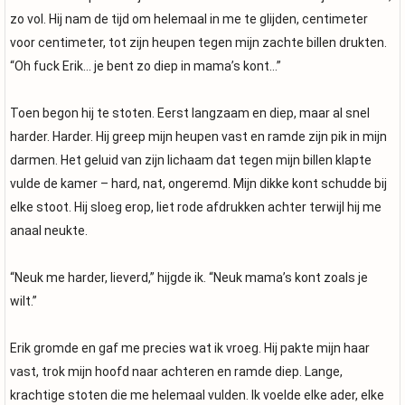
zo vol. Hij nam de tijd om helemaal in me te glijden, centimeter
voor centimeter, tot zijn heupen tegen mijn zachte billen drukten.
“Oh fuck Erik… je bent zo diep in mama’s kont…”
Toen begon hij te stoten. Eerst langzaam en diep, maar al snel
harder. Harder. Hij greep mijn heupen vast en ramde zijn pik in mijn
darmen. Het geluid van zijn lichaam dat tegen mijn billen klapte
vulde de kamer – hard, nat, ongeremd. Mijn dikke kont schudde bij
elke stoot. Hij sloeg erop, liet rode afdrukken achter terwijl hij me
anaal neukte.
“Neuk me harder, lieverd,” hijgde ik. “Neuk mama’s kont zoals je
wilt.”
Erik gromde en gaf me precies wat ik vroeg. Hij pakte mijn haar
vast, trok mijn hoofd naar achteren en ramde diep. Lange,
krachtige stoten die me helemaal vulden. Ik voelde elke ader, elke