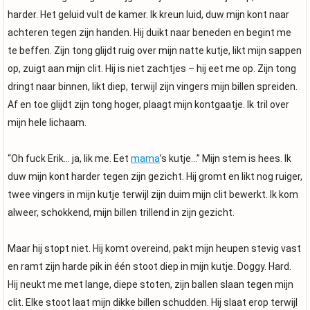
harder. Het geluid vult de kamer. Ik kreun luid, duw mijn kont naar
achteren tegen zijn handen. Hij duikt naar beneden en begint me
te beffen. Zijn tong glijdt ruig over mijn natte kutje, likt mijn sappen
op, zuigt aan mijn clit. Hij is niet zachtjes – hij eet me op. Zijn tong
dringt naar binnen, likt diep, terwijl zijn vingers mijn billen spreiden.
Af en toe glijdt zijn tong hoger, plaagt mijn kontgaatje. Ik tril over
mijn hele lichaam.
“Oh fuck Erik… ja, lik me. Eet
mama
’s kutje…” Mijn stem is hees. Ik
duw mijn kont harder tegen zijn gezicht. Hij gromt en likt nog ruiger,
twee vingers in mijn kutje terwijl zijn duim mijn clit bewerkt. Ik kom
alweer, schokkend, mijn billen trillend in zijn gezicht.
Maar hij stopt niet. Hij komt overeind, pakt mijn heupen stevig vast
en ramt zijn harde pik in één stoot diep in mijn kutje. Doggy. Hard.
Hij neukt me met lange, diepe stoten, zijn ballen slaan tegen mijn
clit. Elke stoot laat mijn dikke billen schudden. Hij slaat erop terwijl