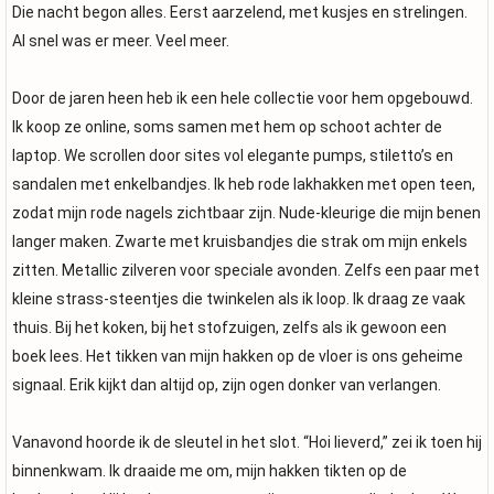
Die nacht begon alles. Eerst aarzelend, met kusjes en strelingen.
Al snel was er meer. Veel meer.
Door de jaren heen heb ik een hele collectie voor hem opgebouwd.
Ik koop ze online, soms samen met hem op schoot achter de
laptop. We scrollen door sites vol elegante pumps, stiletto’s en
sandalen met enkelbandjes. Ik heb rode lakhakken met open teen,
zodat mijn rode nagels zichtbaar zijn. Nude-kleurige die mijn benen
langer maken. Zwarte met kruisbandjes die strak om mijn enkels
zitten. Metallic zilveren voor speciale avonden. Zelfs een paar met
kleine strass-steentjes die twinkelen als ik loop. Ik draag ze vaak
thuis. Bij het koken, bij het stofzuigen, zelfs als ik gewoon een
boek lees. Het tikken van mijn hakken op de vloer is ons geheime
signaal. Erik kijkt dan altijd op, zijn ogen donker van verlangen.
Vanavond hoorde ik de sleutel in het slot. “Hoi lieverd,” zei ik toen hij
binnenkwam. Ik draaide me om, mijn hakken tikten op de