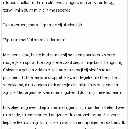
steeds sneller met mijn clit, twee vingers erin en weer terug,
terwijl mijn duim mijn clit masseerde.
“Ik ga komen, mam…” gromde hij uiteindelijk.
“Spuit in me! Vul mama’s darmen!”
Met een diepe, brute brul ramde hij nog een paar keer zo hard
mogelijk en spoot toen zijn hete zaad diep in mijn kont. Langdurig.
Golven na golven vulden mijn darmen terwijl hij bleef stoten,
pompend tot de laatste druppel. Ik kwam tegelijk met hem, hard
schokkend, mijn vingers druk op mijn clit, mijn anus knijpend om
zijn pik. Het orgasme was intens, golvend door mijn hele lichaam.
Erik bleef nog even diep in me, na hijgend, zijn handen strelend over
mijn rode, trillende billen. Langzaam trok hij zich terug. Zijn zaad
liep meteen uit mijn kont, dik en warm over mijn dijen en de bank. Ik