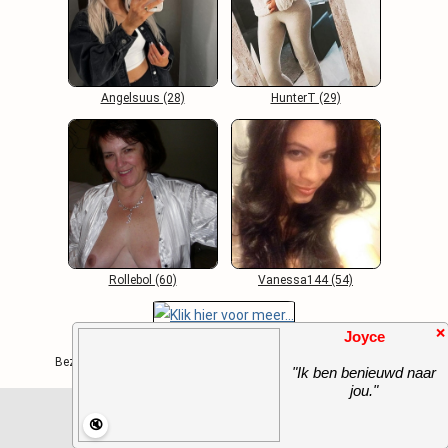
Angelsuus (28)
HunterT (29)
Rollebol (60)
Vanessa144 (54)
❌
Joyce
Algemene Voorwaarden
-
Contact
-
FAQ
Bezoekers Online: 763 / Copyright 2000 - 2026 Opwindend.Net
"Ik ben benieuwd naar
jou."
🔇