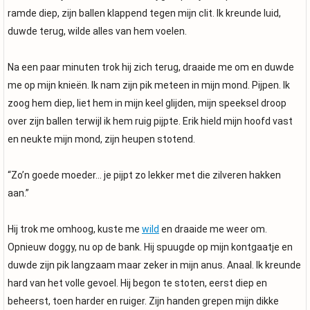
ramde diep, zijn ballen klappend tegen mijn clit. Ik kreunde luid,
duwde terug, wilde alles van hem voelen.
Na een paar minuten trok hij zich terug, draaide me om en duwde
me op mijn knieën. Ik nam zijn pik meteen in mijn mond. Pijpen. Ik
zoog hem diep, liet hem in mijn keel glijden, mijn speeksel droop
over zijn ballen terwijl ik hem ruig pijpte. Erik hield mijn hoofd vast
en neukte mijn mond, zijn heupen stotend.
“Zo’n goede moeder… je pijpt zo lekker met die zilveren hakken
aan.”
Hij trok me omhoog, kuste me
wild
en draaide me weer om.
Opnieuw doggy, nu op de bank. Hij spuugde op mijn kontgaatje en
duwde zijn pik langzaam maar zeker in mijn anus. Anaal. Ik kreunde
hard van het volle gevoel. Hij begon te stoten, eerst diep en
beheerst, toen harder en ruiger. Zijn handen grepen mijn dikke