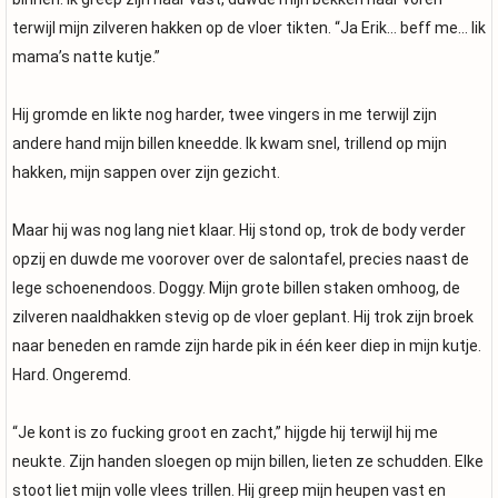
terwijl mijn zilveren hakken op de vloer tikten. “Ja Erik… beff me… lik
mama’s natte kutje.”
Hij gromde en likte nog harder, twee vingers in me terwijl zijn
andere hand mijn billen kneedde. Ik kwam snel, trillend op mijn
hakken, mijn sappen over zijn gezicht.
Maar hij was nog lang niet klaar. Hij stond op, trok de body verder
opzij en duwde me voorover over de salontafel, precies naast de
lege schoenendoos. Doggy. Mijn grote billen staken omhoog, de
zilveren naaldhakken stevig op de vloer geplant. Hij trok zijn broek
naar beneden en ramde zijn harde pik in één keer diep in mijn kutje.
Hard. Ongeremd.
“Je kont is zo fucking groot en zacht,” hijgde hij terwijl hij me
neukte. Zijn handen sloegen op mijn billen, lieten ze schudden. Elke
stoot liet mijn volle vlees trillen. Hij greep mijn heupen vast en