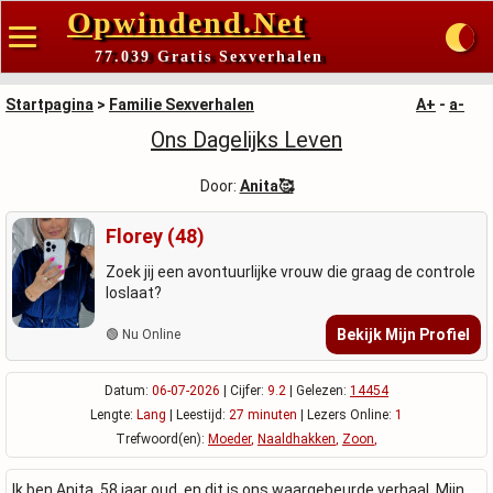
Opwindend.Net
77.039 Gratis Sexverhalen
Startpagina
>
Familie Sexverhalen
A+
-
a-
Ons Dagelijks Leven
Door:
Anita🥰
Florey (48)
Zoek jij een avontuurlijke vrouw die graag de controle
loslaat?
Bekijk Mijn Profiel
🟢 Nu Online
Datum:
06-07-2026
| Cijfer:
9.2
| Gelezen:
14454
Lengte:
Lang
| Leestijd:
27 minuten
| Lezers Online:
1
Trefwoord(en):
Moeder
,
Naaldhakken
,
Zoon
,
Ik ben Anita, 58 jaar oud, en dit is ons waargebeurde verhaal. Mijn