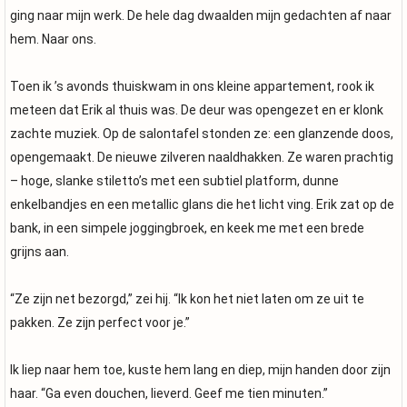
ging naar mijn werk. De hele dag dwaalden mijn gedachten af naar
hem. Naar ons.
Toen ik ’s avonds thuiskwam in ons kleine appartement, rook ik
meteen dat Erik al thuis was. De deur was opengezet en er klonk
zachte muziek. Op de salontafel stonden ze: een glanzende doos,
opengemaakt. De nieuwe zilveren naaldhakken. Ze waren prachtig
– hoge, slanke stiletto’s met een subtiel platform, dunne
enkelbandjes en een metallic glans die het licht ving. Erik zat op de
bank, in een simpele joggingbroek, en keek me met een brede
grijns aan.
“Ze zijn net bezorgd,” zei hij. “Ik kon het niet laten om ze uit te
pakken. Ze zijn perfect voor je.”
Ik liep naar hem toe, kuste hem lang en diep, mijn handen door zijn
haar. “Ga even douchen, lieverd. Geef me tien minuten.”