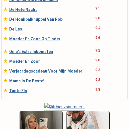
★
9.1
De Hete Nacht
★
9.0
De Honkbalknuppel Van Rob
★
9.4
De Les
★
9.6
Moeder En Zoon Op Tinder
★
9.2
Oma's Extra Inkomsten
★
9.0
Moeder En Zoon
★
9.3
Verjaardagscadeau Voor Mijn Moeder
★
9.3
Mama Is De Beste!
★
9.3
Tante Els