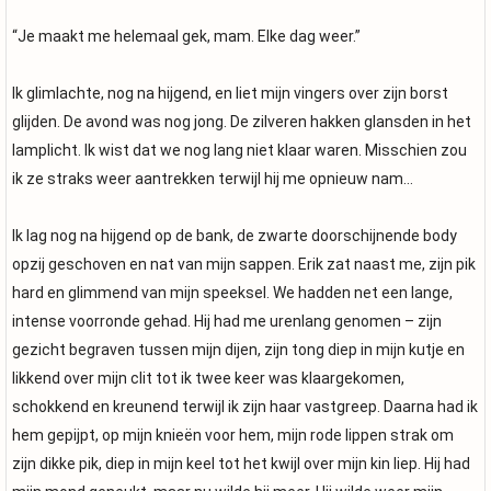
“Je maakt me helemaal gek, mam. Elke dag weer.”
Ik glimlachte, nog na hijgend, en liet mijn vingers over zijn borst
glijden. De avond was nog jong. De zilveren hakken glansden in het
lamplicht. Ik wist dat we nog lang niet klaar waren. Misschien zou
ik ze straks weer aantrekken terwijl hij me opnieuw nam…
Ik lag nog na hijgend op de bank, de zwarte doorschijnende body
opzij geschoven en nat van mijn sappen. Erik zat naast me, zijn pik
hard en glimmend van mijn speeksel. We hadden net een lange,
intense voorronde gehad. Hij had me urenlang genomen – zijn
gezicht begraven tussen mijn dijen, zijn tong diep in mijn kutje en
likkend over mijn clit tot ik twee keer was klaargekomen,
schokkend en kreunend terwijl ik zijn haar vastgreep. Daarna had ik
hem gepijpt, op mijn knieën voor hem, mijn rode lippen strak om
zijn dikke pik, diep in mijn keel tot het kwijl over mijn kin liep. Hij had