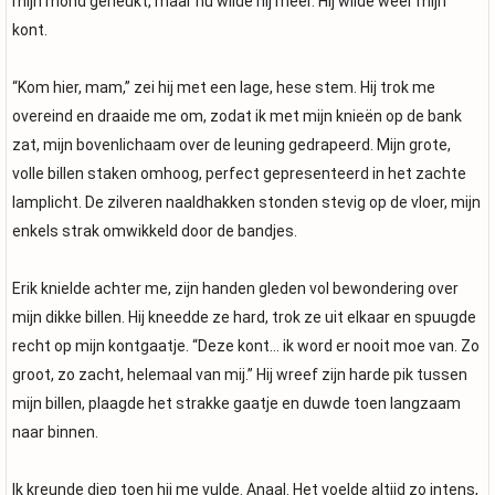
mijn mond geneukt, maar nu wilde hij meer. Hij wilde weer mijn
kont.
“Kom hier, mam,” zei hij met een lage, hese stem. Hij trok me
overeind en draaide me om, zodat ik met mijn knieën op de bank
zat, mijn bovenlichaam over de leuning gedrapeerd. Mijn grote,
volle billen staken omhoog, perfect gepresenteerd in het zachte
lamplicht. De zilveren naaldhakken stonden stevig op de vloer, mijn
enkels strak omwikkeld door de bandjes.
Erik knielde achter me, zijn handen gleden vol bewondering over
mijn dikke billen. Hij kneedde ze hard, trok ze uit elkaar en spuugde
recht op mijn kontgaatje. “Deze kont… ik word er nooit moe van. Zo
groot, zo zacht, helemaal van mij.” Hij wreef zijn harde pik tussen
mijn billen, plaagde het strakke gaatje en duwde toen langzaam
naar binnen.
Ik kreunde diep toen hij me vulde. Anaal. Het voelde altijd zo intens,