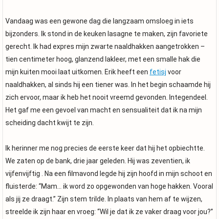
Vandaag was een gewone dag die langzaam omsloeg in iets
bijzonders. Ik stond in de keuken lasagne te maken, zijn favoriete
gerecht. Ik had expres mijn zwarte naaldhakken aangetrokken –
tien centimeter hoog, glanzend lakleer, met een smalle hak die
mijn kuiten mooi laat uitkomen. Erik heeft een
fetisj
voor
naaldhakken, al sinds hij een tiener was. In het begin schaamde hij
zich ervoor, maar ik heb het nooit vreemd gevonden. Integendeel.
Het gaf me een gevoel van macht en sensualiteit dat ik na mijn
scheiding dacht kwijt te zijn.
Ik herinner me nog precies de eerste keer dat hij het opbiechtte.
We zaten op de bank, drie jaar geleden. Hij was zeventien, ik
vijfenvijftig . Na een filmavond legde hij zijn hoofd in mijn schoot en
fluisterde: “Mam… ik word zo opgewonden van hoge hakken. Vooral
als jij ze draagt.” Zijn stem trilde. In plaats van hem af te wijzen,
streelde ik zijn haar en vroeg: “Wil je dat ik ze vaker draag voor jou?”