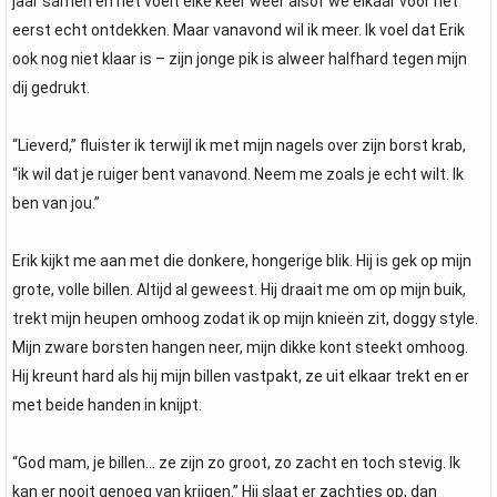
jaar samen en het voelt elke keer weer alsof we elkaar voor het
eerst echt ontdekken. Maar vanavond wil ik meer. Ik voel dat Erik
ook nog niet klaar is – zijn jonge pik is alweer halfhard tegen mijn
dij gedrukt.
“Lieverd,” fluister ik terwijl ik met mijn nagels over zijn borst krab,
“ik wil dat je ruiger bent vanavond. Neem me zoals je echt wilt. Ik
ben van jou.”
Erik kijkt me aan met die donkere, hongerige blik. Hij is gek op mijn
grote, volle billen. Altijd al geweest. Hij draait me om op mijn buik,
trekt mijn heupen omhoog zodat ik op mijn knieën zit, doggy style.
Mijn zware borsten hangen neer, mijn dikke kont steekt omhoog.
Hij kreunt hard als hij mijn billen vastpakt, ze uit elkaar trekt en er
met beide handen in knijpt.
“God mam, je billen… ze zijn zo groot, zo zacht en toch stevig. Ik
kan er nooit genoeg van krijgen.” Hij slaat er zachtjes op, dan