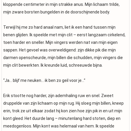
kloppende centimeter in mijn strakke anus. Mijn lichaam trilde,
mijn zware borsten bungelden in de doorschijnende body.
Terwijl hij me zo hard anaal nam, liet ik een hand tussen mijn
benen glijden. Ik speelde met mijn clit – eerst langzaam cirkelend,
toen harder en sneller. Mijn vingers werden nat van mijn eigen
sappen. Het gevoel was overweldigend: zijn dikke pik die mijn
darmen openscheurde, mijn billen die schudden, mijn vingers die
mijn clit bewerkten. Ik kreunde luid, schreeuwde bijna.
“Ja… blijf me neuken… ik ben zo geil voor je…”
Erik stootte nog harder, zijn ademhaling ruw en snel. Zweet
druppelde van zijn lichaam op mijn rug. Hij sloeg mijn billen, kneep
erin, trok ze uit elkaar zodat hij kon zien hoe zijn pik in en uit mijn
kont gleed. Het duurde lang – minutenlang hard stoten, diep en
meedogenloos. Mijn kont was helemaal van hem. Ik speelde