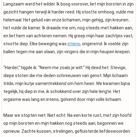
Langzaam werd het wilder. Ik boog voorover, liet mijn borsten in zijn
gezicht hangen terwijl ik harder reed. Hij stootte omhoog, vulde me
helemaal. Het geluid van onze lichamen, mijn gehijg, zijn kreunen…
het vulde de kamer. Ik draaide me om, nog steeds met hakken aan,
en liet hem van achteren nemen. Hij greep mijn haar zachtjes vast,
stootte diep. Elke beweging was
intens
, ongeremd. Ik voelde zijn
ballen tegen me aan slaan, zijn vingers die in mijn heupen knepen.
“Harder,” hijgde ik. “Neem me zoals je wilt.” Hij deed het. Stevige,
diepe stoten die me deden schreeuwen van genot. Mijn lichaam
trilde, mijn kutje samentrekkend om hem heen. We kwamen bijna
tegelijk, hij diep in me, ik schokkend over zijn hele lengte. Het
orgasme was lang en intens, golvend door mijn volle lichaam.
Maar we stopten niet. Niet echt. Na een korte rust, met zijn hoofd
op mijn borsten en mijn hakken nog steeds aan, begonnen we
opnieuw. Zachte kussen, strelingen, gefluisterde liefdeswoorden.