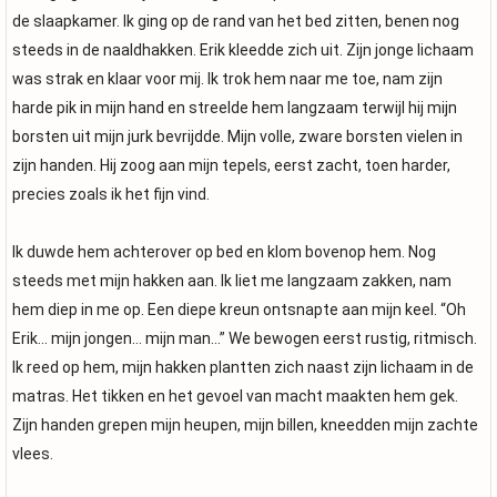
de slaapkamer. Ik ging op de rand van het bed zitten, benen nog
steeds in de naaldhakken. Erik kleedde zich uit. Zijn jonge lichaam
was strak en klaar voor mij. Ik trok hem naar me toe, nam zijn
harde pik in mijn hand en streelde hem langzaam terwijl hij mijn
borsten uit mijn jurk bevrijdde. Mijn volle, zware borsten vielen in
zijn handen. Hij zoog aan mijn tepels, eerst zacht, toen harder,
precies zoals ik het fijn vind.
Ik duwde hem achterover op bed en klom bovenop hem. Nog
steeds met mijn hakken aan. Ik liet me langzaam zakken, nam
hem diep in me op. Een diepe kreun ontsnapte aan mijn keel. “Oh
Erik… mijn jongen… mijn man…” We bewogen eerst rustig, ritmisch.
Ik reed op hem, mijn hakken plantten zich naast zijn lichaam in de
matras. Het tikken en het gevoel van macht maakten hem gek.
Zijn handen grepen mijn heupen, mijn billen, kneedden mijn zachte
vlees.