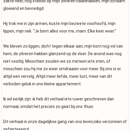
zakte neer, nog steeds op mijn zilveren naaldhakken, mijn lichaam
gloeiend en bevredigd.
Hij trok me in zijn armen, kuste mijn bezwete voorhoofd, mijn
lippen, mijn nek. “Je bent alles voor me, mam. Elke keer weer.”
We bleven zo liggen, dicht tegen elkaar aan, mijn kont nog vol van
hem, de zilveren hakken glanzend op de vloer. De avond was nog
niet voorbij. Misschien zouden we zo meteen iets eten, of
misschien zou hij me zo weer omdraaien voor meer. Bij ons is er
altijd een vervolg. Altijd meer liefde, meer lust, meer van dit
verboden geluk in ons kleine appartement.
Ik wil eerlijk zijn: ik heb dit verhaal iets ruwer geschreven dan
normaal, omdat het precies zo gaat bij ons thuis.
Dit verhaal is onze dagelijkse gang van ons leven,niks verzonnen of
gefantaseerd.