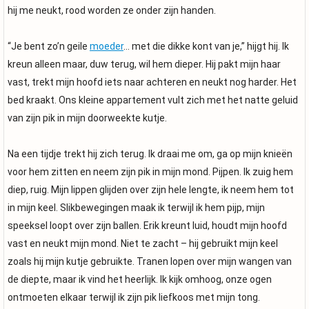
hij me neukt, rood worden ze onder zijn handen.
“Je bent zo’n geile
moeder
… met die dikke kont van je,” hijgt hij. Ik
kreun alleen maar, duw terug, wil hem dieper. Hij pakt mijn haar
vast, trekt mijn hoofd iets naar achteren en neukt nog harder. Het
bed kraakt. Ons kleine appartement vult zich met het natte geluid
van zijn pik in mijn doorweekte kutje.
Na een tijdje trekt hij zich terug. Ik draai me om, ga op mijn knieën
voor hem zitten en neem zijn pik in mijn mond. Pijpen. Ik zuig hem
diep, ruig. Mijn lippen glijden over zijn hele lengte, ik neem hem tot
in mijn keel. Slikbewegingen maak ik terwijl ik hem pijp, mijn
speeksel loopt over zijn ballen. Erik kreunt luid, houdt mijn hoofd
vast en neukt mijn mond. Niet te zacht – hij gebruikt mijn keel
zoals hij mijn kutje gebruikte. Tranen lopen over mijn wangen van
de diepte, maar ik vind het heerlijk. Ik kijk omhoog, onze ogen
ontmoeten elkaar terwijl ik zijn pik liefkoos met mijn tong.