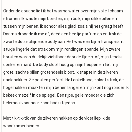
Onder de douche liet ik het warme water over mijn volle lichaam
stromen. Ik waste mijn borsten, mijn buik, mijn dikke billen en
tussen mijn benen. Ik schoor alles glad, zoals hij het graag heeft.
Daarna droogde ik me af, deed een beetje parfum op en trok de
zwarte doorschijnende body aan. Het was een bijna transparant
stukje lingerie dat strak om mijn rondingen spande. Mijn zware
borsten waren duidelijk zichtbaar door de fijne stof, mijn tepels
donker en hard. De body sloot hoog op mijn heupen en liet mijn
grote, zachte billen grotendeels bloot. Ik stapte in de zilveren
naaldhakken. Ze pasten perfect. Het enkelbandje sloot strak, de
hoge hakken maakten mijn benen langer en mijn kont nog ronder. Ik
bekeek mezelf in de spiegel. Een rijpe, geile moeder die zich
helemaal voor haar zoon had uitgedost.
Met tik-tik-tik van de zilveren hakken op de vloer liep ik de
woonkamer binnen.