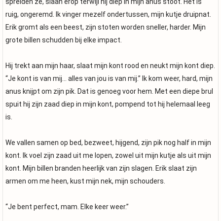
spreiden ze, slaan erop terwijl hij diep in mijn anus stoot. Het is
ruig, ongeremd. Ik vinger mezelf ondertussen, mijn kutje druipnat.
Erik gromt als een beest, zijn stoten worden sneller, harder. Mijn
grote billen schudden bij elke impact.
Hij trekt aan mijn haar, slaat mijn kont rood en neukt mijn kont diep.
“Je kont is van mij… alles van jou is van mij.” Ik kom weer, hard, mijn
anus knijpt om zijn pik. Dat is genoeg voor hem. Met een diepe brul
spuit hij zijn zaad diep in mijn kont, pompend tot hij helemaal leeg
is.
We vallen samen op bed, bezweet, hijgend, zijn pik nog half in mijn
kont. Ik voel zijn zaad uit me lopen, zowel uit mijn kutje als uit mijn
kont. Mijn billen branden heerlijk van zijn slagen. Erik slaat zijn
armen om me heen, kust mijn nek, mijn schouders.
“Je bent perfect, mam. Elke keer weer.”