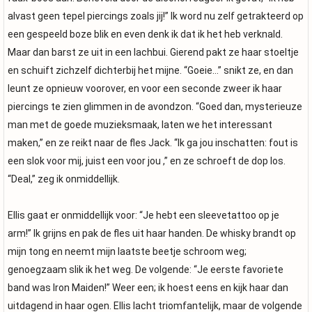
alvast geen tepel piercings zoals jij!” Ik word nu zelf getrakteerd op
een gespeeld boze blik en even denk ik dat ik het heb verknald.
Maar dan barst ze uit in een lachbui. Gierend pakt ze haar stoeltje
en schuift zichzelf dichterbij het mijne. “Goeie…” snikt ze, en dan
leunt ze opnieuw voorover, en voor een seconde zweer ik haar
piercings te zien glimmen in de avondzon. “Goed dan, mysterieuze
man met de goede muzieksmaak, laten we het interessant
maken,” en ze reikt naar de fles Jack. “Ik ga jou inschatten: fout is
een slok voor mij, juist een voor jou ,” en ze schroeft de dop los.
“Deal,” zeg ik onmiddellijk.
Ellis gaat er onmiddellijk voor: “Je hebt een sleevetattoo op je
arm!” Ik grijns en pak de fles uit haar handen. De whisky brandt op
mijn tong en neemt mijn laatste beetje schroom weg;
genoegzaam slik ik het weg. De volgende: “Je eerste favoriete
band was Iron Maiden!” Weer een; ik hoest eens en kijk haar dan
uitdagend in haar ogen. Ellis lacht triomfantelijk, maar de volgende