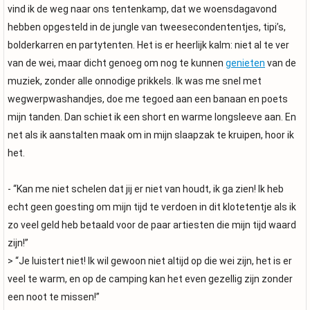
vind ik de weg naar ons tentenkamp, dat we woensdagavond
hebben opgesteld in de jungle van tweesecondententjes, tipi’s,
bolderkarren en partytenten. Het is er heerlijk kalm: niet al te ver
van de wei, maar dicht genoeg om nog te kunnen
genieten
van de
muziek, zonder alle onnodige prikkels. Ik was me snel met
wegwerpwashandjes, doe me tegoed aan een banaan en poets
mijn tanden. Dan schiet ik een short en warme longsleeve aan. En
net als ik aanstalten maak om in mijn slaapzak te kruipen, hoor ik
het.
- “Kan me niet schelen dat jij er niet van houdt, ik ga zien! Ik heb
echt geen goesting om mijn tijd te verdoen in dit klotetentje als ik
zo veel geld heb betaald voor de paar artiesten die mijn tijd waard
zijn!”
> “Je luistert niet! Ik wil gewoon niet altijd op die wei zijn, het is er
veel te warm, en op de camping kan het even gezellig zijn zonder
een noot te missen!”