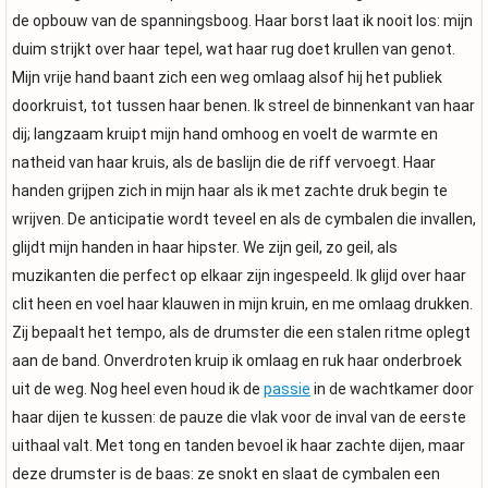
de opbouw van de spanningsboog. Haar borst laat ik nooit los: mijn
duim strijkt over haar tepel, wat haar rug doet krullen van genot.
Mijn vrije hand baant zich een weg omlaag alsof hij het publiek
doorkruist, tot tussen haar benen. Ik streel de binnenkant van haar
dij; langzaam kruipt mijn hand omhoog en voelt de warmte en
natheid van haar kruis, als de baslijn die de riff vervoegt. Haar
handen grijpen zich in mijn haar als ik met zachte druk begin te
wrijven. De anticipatie wordt teveel en als de cymbalen die invallen,
glijdt mijn handen in haar hipster. We zijn geil, zo geil, als
muzikanten die perfect op elkaar zijn ingespeeld. Ik glijd over haar
clit heen en voel haar klauwen in mijn kruin, en me omlaag drukken.
Zij bepaalt het tempo, als de drumster die een stalen ritme oplegt
aan de band. Onverdroten kruip ik omlaag en ruk haar onderbroek
uit de weg. Nog heel even houd ik de
passie
in de wachtkamer door
haar dijen te kussen: de pauze die vlak voor de inval van de eerste
uithaal valt. Met tong en tanden bevoel ik haar zachte dijen, maar
deze drumster is de baas: ze snokt en slaat de cymbalen een