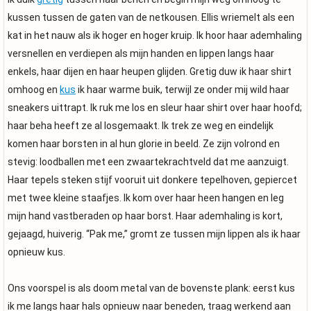
kussen tussen de gaten van de netkousen. Ellis wriemelt als een
kat in het nauw als ik hoger en hoger kruip. Ik hoor haar ademhaling
versnellen en verdiepen als mijn handen en lippen langs haar
enkels, haar dijen en haar heupen glijden. Gretig duw ik haar shirt
omhoog en
kus
ik haar warme buik, terwijl ze onder mij wild haar
sneakers uittrapt. Ik ruk me los en sleur haar shirt over haar hoofd;
haar beha heeft ze al losgemaakt. Ik trek ze weg en eindelijk
komen haar borsten in al hun glorie in beeld. Ze zijn volrond en
stevig: loodballen met een zwaartekrachtveld dat me aanzuigt.
Haar tepels steken stijf vooruit uit donkere tepelhoven, gepiercet
met twee kleine staafjes. Ik kom over haar heen hangen en leg
mijn hand vastberaden op haar borst. Haar ademhaling is kort,
gejaagd, huiverig. “Pak me,” gromt ze tussen mijn lippen als ik haar
opnieuw kus.
Ons voorspel is als doom metal van de bovenste plank: eerst kus
ik me langs haar hals opnieuw naar beneden, traag werkend aan