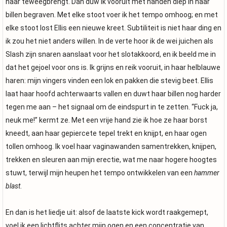
haar teweegbrengt. Dan duw ik vooruit met handen diep in haar
billen begraven. Met elke stoot voer ik het tempo omhoog; en met
elke stoot lost Ellis een nieuwe kreet. Subtiliteit is niet haar ding en
ik zou het niet anders willen. In de verte hoor ik de wei juichen als
Slash zijn snaren aanslaat voor het slotakkoord, en ik beeld me in
dat het gejoel voor ons is. Ik grijns en reik vooruit, in haar helblauwe
haren: mijn vingers vinden een lok en pakken die stevig beet. Ellis
laat haar hoofd achterwaarts vallen en duwt haar billen nog harder
tegen me aan – het signaal om de eindspurt in te zetten. “Fuck ja,
neuk me!” kermt ze. Met een vrije hand zie ik hoe ze haar borst
kneedt, aan haar gepiercete tepel trekt en knijpt, en haar ogen
tollen omhoog. Ik voel haar vaginawanden samentrekken, knijpen,
trekken en sleuren aan mijn erectie, wat me naar hogere hoogtes
stuwt, terwijl mijn heupen het tempo ontwikkelen van een
hammer
blast
.
En dan is het liedje uit: alsof de laatste kick wordt raakgemept,
voel ik een lichtflits achter mijn ogen en een concentratie van