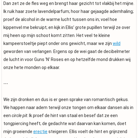
Dan zet ze de fles weg en brengt haar gezicht tot vlakbij het mijne.
Ik ruik haar zoete lavendelparfum; hoor haar gejaagde ademhaling;
proef de alcohol in de warme lucht tussen ons in; voel hoe
kippenvel me bekruipt; en kijk in Ellis’ grote pupillen terwijl ze over
mij heen op mijn schoot komt zitten. Het veel te kleine
kampeerstoeltje piept onder ons gewicht, maar we zijn
wild
geworden van verlangen. Ergens op de wei gaat de decibelmeter
de lucht in voor Guns ‘N’ Roses en op hetzelfde mond drukken wij
onze hete monden op elkaar.
---
We zijn dronken en dus is er geen sprake van romantisch gekus.
We happen naar adem terwijl onze tongen om elkaar dansen als in
een
circle pit
. Ik proef de hint van staal en besef dat ze een
tongpiercing heeft; de gedachte wat daarvan kan komen, doet
mijn groeiende
erectie
steigeren. Ellis voelt de hint en grijnzend