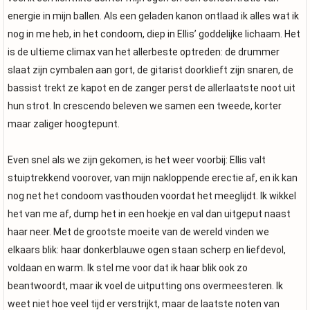
energie in mijn ballen. Als een geladen kanon ontlaad ik alles wat ik
nog in me heb, in het condoom, diep in Ellis’ goddelijke lichaam. Het
is de ultieme climax van het allerbeste optreden: de drummer
slaat zijn cymbalen aan gort, de gitarist doorklieft zijn snaren, de
bassist trekt ze kapot en de zanger perst de allerlaatste noot uit
hun strot. In crescendo beleven we samen een tweede, korter
maar zaliger hoogtepunt.
Even snel als we zijn gekomen, is het weer voorbij: Ellis valt
stuiptrekkend voorover, van mijn nakloppende erectie af, en ik kan
nog net het condoom vasthouden voordat het meeglijdt. Ik wikkel
het van me af, dump het in een hoekje en val dan uitgeput naast
haar neer. Met de grootste moeite van de wereld vinden we
elkaars blik: haar donkerblauwe ogen staan scherp en liefdevol,
voldaan en warm. Ik stel me voor dat ik haar blik ook zo
beantwoordt, maar ik voel de uitputting ons overmeesteren. Ik
weet niet hoe veel tijd er verstrijkt, maar de laatste noten van