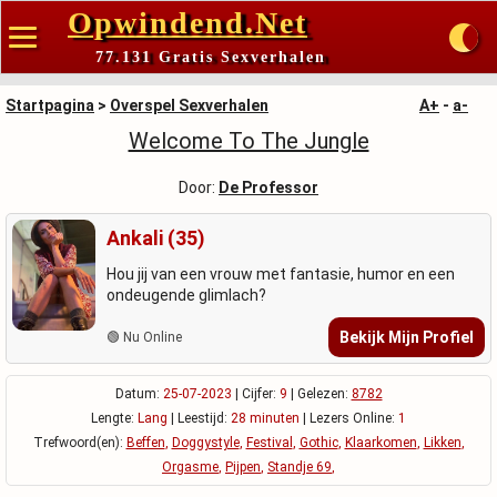
Opwindend.Net
77.131 Gratis Sexverhalen
Startpagina
>
Overspel Sexverhalen
A+
-
a-
Welcome To The Jungle
Door:
De Professor
Ankali (35)
Hou jij van een vrouw met fantasie, humor en een
ondeugende glimlach?
Bekijk Mijn Profiel
🟢 Nu Online
Datum:
25-07-2023
| Cijfer:
9
| Gelezen:
8782
Lengte:
Lang
| Leestijd:
28 minuten
| Lezers Online:
1
Trefwoord(en):
Beffen
,
Doggystyle
,
Festival
,
Gothic
,
Klaarkomen
,
Likken
,
Orgasme
,
Pijpen
,
Standje 69
,