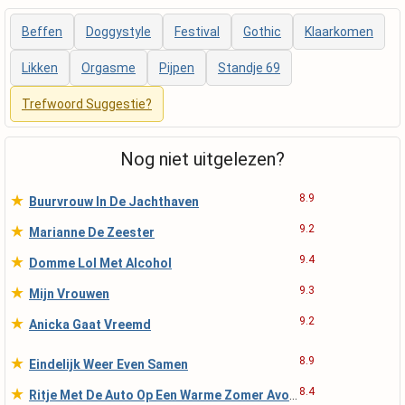
Beffen
Doggystyle
Festival
Gothic
Klaarkomen
Likken
Orgasme
Pijpen
Standje 69
Trefwoord Suggestie?
Nog niet uitgelezen?
★
8.9
Buurvrouw In De Jachthaven
★
9.2
Marianne De Zeester
★
9.4
Domme Lol Met Alcohol
★
9.3
Mijn Vrouwen
★
9.2
Anicka Gaat Vreemd
★
8.9
Eindelijk Weer Even Samen
★
8.4
Ritje Met De Auto Op Een Warme Zomer Avond