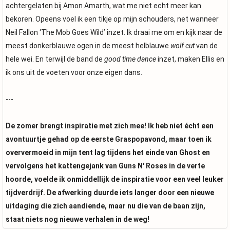
achtergelaten bij Amon Amarth, wat me niet echt meer kan
bekoren. Opeens voel ik een tikje op mijn schouders, net wanneer
Neil Fallon ‘The Mob Goes Wild’ inzet. Ik draai me om en kijk naar de
meest donkerblauwe ogen in de meest helblauwe
wolf cut
van de
hele wei. En terwijl de band de
good time dance
inzet, maken Ellis en
ik ons uit de voeten voor onze eigen dans.
---
De zomer brengt inspiratie met zich mee! Ik heb niet écht een
avontuurtje gehad op de eerste Graspopavond, maar toen ik
oververmoeid in mijn tent lag tijdens het einde van Ghost en
vervolgens het kattengejank van Guns N' Roses in de verte
hoorde, voelde ik onmiddellijk de inspiratie voor een veel leuker
tijdverdrijf. De afwerking duurde iets langer door een nieuwe
uitdaging die zich aandiende, maar nu die van de baan zijn,
staat niets nog nieuwe verhalen in de weg!