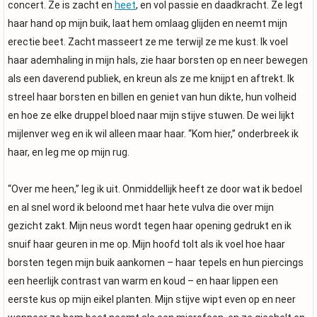
concert. Ze is zacht en
heet
, en vol passie en daadkracht. Ze legt
haar hand op mijn buik, laat hem omlaag glijden en neemt mijn
erectie beet. Zacht masseert ze me terwijl ze me kust. Ik voel
haar ademhaling in mijn hals, zie haar borsten op en neer bewegen
als een daverend publiek, en kreun als ze me knijpt en aftrekt. Ik
streel haar borsten en billen en geniet van hun dikte, hun volheid
en hoe ze elke druppel bloed naar mijn stijve stuwen. De wei lijkt
mijlenver weg en ik wil alleen maar haar. “Kom hier,” onderbreek ik
haar, en leg me op mijn rug.
“Over me heen,” leg ik uit. Onmiddellijk heeft ze door wat ik bedoel
en al snel word ik beloond met haar hete vulva die over mijn
gezicht zakt. Mijn neus wordt tegen haar opening gedrukt en ik
snuif haar geuren in me op. Mijn hoofd tolt als ik voel hoe haar
borsten tegen mijn buik aankomen – haar tepels en hun piercings
een heerlijk contrast van warm en koud – en haar lippen een
eerste kus op mijn eikel planten. Mijn stijve wipt even op en neer