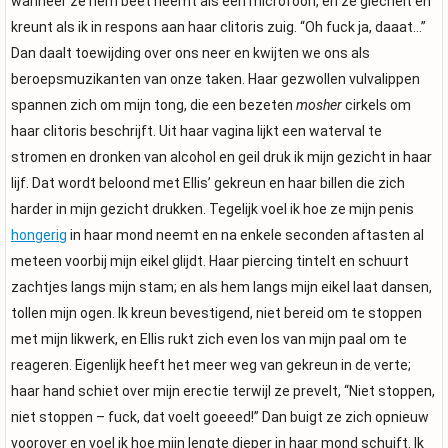
wanneer ze hem beet neemt als een microfoon, en ze giechelt en
kreunt als ik in respons aan haar clitoris zuig. “Oh fuck ja, daaat…”
Dan daalt toewijding over ons neer en kwijten we ons als
beroepsmuzikanten van onze taken. Haar gezwollen vulvalippen
spannen zich om mijn tong, die een bezeten
mosher
cirkels om
haar clitoris beschrijft. Uit haar vagina lijkt een waterval te
stromen en dronken van alcohol en geil druk ik mijn gezicht in haar
lijf. Dat wordt beloond met Ellis’ gekreun en haar billen die zich
harder in mijn gezicht drukken. Tegelijk voel ik hoe ze mijn penis
hongerig
in haar mond neemt en na enkele seconden aftasten al
meteen voorbij mijn eikel glijdt. Haar piercing tintelt en schuurt
zachtjes langs mijn stam; en als hem langs mijn eikel laat dansen,
tollen mijn ogen. Ik kreun bevestigend, niet bereid om te stoppen
met mijn likwerk, en Ellis rukt zich even los van mijn paal om te
reageren. Eigenlijk heeft het meer weg van gekreun in de verte;
haar hand schiet over mijn erectie terwijl ze prevelt, “Niet stoppen,
niet stoppen – fuck, dat voelt goeeed!” Dan buigt ze zich opnieuw
voorover en voel ik hoe mijn lengte dieper in haar mond schuift. Ik