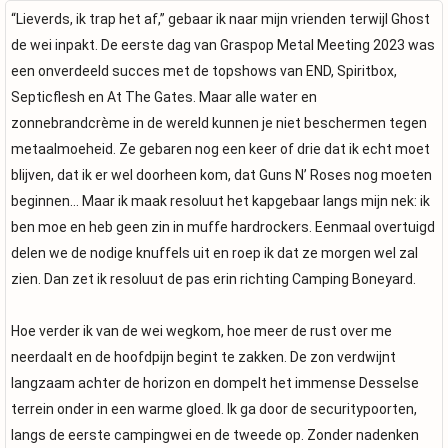
“Lieverds, ik trap het af,” gebaar ik naar mijn vrienden terwijl Ghost
de wei inpakt. De eerste dag van Graspop Metal Meeting 2023 was
een onverdeeld succes met de topshows van END, Spiritbox,
Septicflesh en At The Gates. Maar alle water en
zonnebrandcrème in de wereld kunnen je niet beschermen tegen
metaalmoeheid. Ze gebaren nog een keer of drie dat ik echt moet
blijven, dat ik er wel doorheen kom, dat Guns N’ Roses nog moeten
beginnen… Maar ik maak resoluut het kapgebaar langs mijn nek: ik
ben moe en heb geen zin in muffe hardrockers. Eenmaal overtuigd
delen we de nodige knuffels uit en roep ik dat ze morgen wel zal
zien. Dan zet ik resoluut de pas erin richting Camping Boneyard.
Hoe verder ik van de wei wegkom, hoe meer de rust over me
neerdaalt en de hoofdpijn begint te zakken. De zon verdwijnt
langzaam achter de horizon en dompelt het immense Desselse
terrein onder in een warme gloed. Ik ga door de securitypoorten,
langs de eerste campingwei en de tweede op. Zonder nadenken