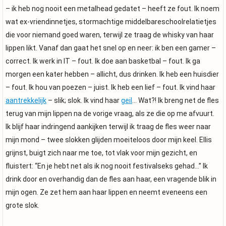
– ik heb nog nooit een metalhead gedatet – heeft ze fout. Ik noem
wat ex-vriendinnetjes, stormachtige middelbareschoolrelatietjes
die voor niemand goed waren, terwijl ze traag de whisky van haar
lippen likt. Vanaf dan gaat het snel op en neer: ik ben een gamer –
correct. Ik werk in IT – fout. Ik doe aan basketbal – fout. Ik ga
morgen een kater hebben – allicht, dus drinken. Ik heb een huisdier
– fout. Ik hou van poezen – juist. Ik heb een lief – fout. Ik vind haar
aantrekkelijk
– slik; slok. Ik vind haar
geil
… Wat?! Ik breng net de fles
terug van mijn lippen na de vorige vraag, als ze die op me afvuurt.
Ik blijf haar indringend aankijken terwijl ik traag de fles weer naar
mijn mond – twee slokken glijden moeiteloos door mijn keel. Ellis
grijnst, buigt zich naar me toe, tot vlak voor mijn gezicht, en
fluistert: “En je hebt net als ik nog nooit festivalseks gehad…” Ik
drink door en overhandig dan de fles aan haar, een vragende blik in
mijn ogen. Ze zet hem aan haar lippen en neemt eveneens een
grote slok.