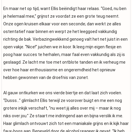
En maar net op tijd, want Ellis beëindigt haar relaas. “Goed, nu ben
je helemaal mee,” grijnst ze voordat ze een grote teug neemt.
Onze ogen kruisen elkaar voor een seconde; dan werkt ze alles
ostentatief naar binnen en werpt ze het leeggoed vakkundig
richting de bak. Verbazingwekkend genoeg valt het net juist in een
open vakje. “Nice!” juichen we in koor. Ik leeg mijn eigen flesje en
poog haar succes te herhalen, maar faal even vakkundig als zij is
geslaagd. Ze lacht me toe met ontblote tanden en ik verheug me
over hoe haar enthousiasme en ongeremdheid het opnieuw
hebben gewonnen van de droefnis van zonet.
Al gauw ontkurken we ons vierde biertje en dat laat zich voelen.
“Dusss…” glimlacht Ellis terwijl ze voorover buigt en me een nog
grotere inkijk verschaft, “nu weet jij alles over mij – maar ik nog
niks over jou.” Ze staart me indringend aan en bijna verslik ik me.
Haar glimlach ontvouwt zich tot een maniakale grijns en ik kijk haar
faux-boos aan. Beneveld door de alcohol reageer ik gevat, “Ik heb