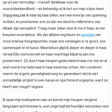
op uit een tentzakje – mezelf dankbaar voor de
vooruitdenkendheid – en behendig rol ik het om mijn stijve heen.
Grijpgraag pak ik haar bij haar billen, wat een kreetje van spanning
ontlokt, en positioneer ons zo dat we slechts millimeters van
elkaar zijn verwijderd. Traag maar zeker duw ik me in haar, en we
kreunen woordeloos. We zijn allebei nog beurs en
gevoelig
van
onze intense hoogtepunten, maar ons verlangen is te groot, ons
samenspel te virtuoos. Moeiteloos glijd ik dieper en dieper in haar,
terwijl Ellis voorovervalt en haar machtige bilpartij aan me
presenteert. Ze duwt haar heupen gedecideerd naar me toe en al
snel voel ik me helemaal in haar besloten zitten. Het condoom
neemt de ergste gevoeligheid weg en garandeert dat ik niet
onmiddellijk ontplof in een nieuw en spetterend orgasme; want ze
heeft een toegift tegoed.
Ik span mijn buikspieren aan en kantel mijn heupen tergend
langzaam achterwaarts, wat ongetwijfeld heerlijke sensaties voor