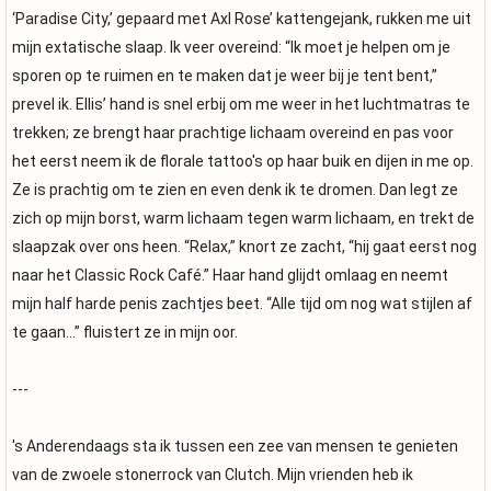
‘Paradise City,’ gepaard met Axl Rose’ kattengejank, rukken me uit
mijn extatische slaap. Ik veer overeind: “Ik moet je helpen om je
sporen op te ruimen en te maken dat je weer bij je tent bent,”
prevel ik. Ellis’ hand is snel erbij om me weer in het luchtmatras te
trekken; ze brengt haar prachtige lichaam overeind en pas voor
het eerst neem ik de florale tattoo's op haar buik en dijen in me op.
Ze is prachtig om te zien en even denk ik te dromen. Dan legt ze
zich op mijn borst, warm lichaam tegen warm lichaam, en trekt de
slaapzak over ons heen. “Relax,” knort ze zacht, “hij gaat eerst nog
naar het Classic Rock Café.” Haar hand glijdt omlaag en neemt
mijn half harde penis zachtjes beet. “Alle tijd om nog wat stijlen af
te gaan...” fluistert ze in mijn oor.
---
's Anderendaags sta ik tussen een zee van mensen te genieten
van de zwoele stonerrock van Clutch. Mijn vrienden heb ik