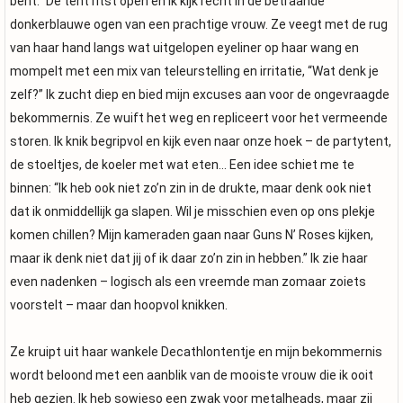
bent.” De tent ritst open en ik kijk recht in de betraande
donkerblauwe ogen van een prachtige vrouw. Ze veegt met de rug
van haar hand langs wat uitgelopen eyeliner op haar wang en
mompelt met een mix van teleurstelling en irritatie, “Wat denk je
zelf?” Ik zucht diep en bied mijn excuses aan voor de ongevraagde
bekommernis. Ze wuift het weg en repliceert voor het vermeende
storen. Ik knik begripvol en kijk even naar onze hoek – de partytent,
de stoeltjes, de koeler met wat eten… Een idee schiet me te
binnen: “Ik heb ook niet zo’n zin in de drukte, maar denk ook niet
dat ik onmiddellijk ga slapen. Wil je misschien even op ons plekje
komen chillen? Mijn kameraden gaan naar Guns N’ Roses kijken,
maar ik denk niet dat jij of ik daar zo’n zin in hebben.” Ik zie haar
even nadenken – logisch als een vreemde man zomaar zoiets
voorstelt – maar dan hoopvol knikken.
Ze kruipt uit haar wankele Decathlontentje en mijn bekommernis
wordt beloond met een aanblik van de mooiste vrouw die ik ooit
heb gezien. Ik heb sowieso een zwak voor metalheads, maar zij