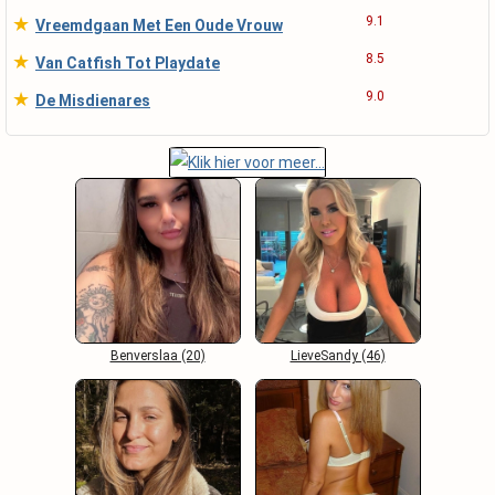
★
9.1
Vreemdgaan Met Een Oude Vrouw
★
8.5
Van Catfish Tot Playdate
★
9.0
De Misdienares
Benverslaa (20)
LieveSandy (46)