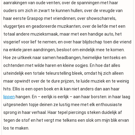
aanrakingen van oude venten; over de spanningen met haar
ouders om zich in zwart te kunnen hullen; over de vreugde van
haar eerste Graspop met vriendinnen; over showscharrels,
vluggertjes en geadoreerde muzikanten; over de liefde met een
totaal andere muzieksmaak, maar met een handige auto, het
visgerief voor lief te nemen; en over haar blijdschap toen die vriend
na enkele jaren aandringen, besloot om eindelijk mee te komen.
Hoe ze uitkeek naar samen headbangen, heimelijke tentseks en
ochtenden met wilde haren en kleine oogjes. En hoe dat alles
uiteindelijk een totale teleurstelling bleek, omdat hij zich alleen
maar opwindt over de te dure prijzen, te luide muziek en te weinig
hits. Ellis is een open boek en ik kan niet anders dan aan haar
lippen
hangen. En – eerlijk is eerlijk – aan haar borsten: in haar laag
uitgesneden topje deinen ze lustig mee met elk enthousiaste
sprong in haar verhaal. Haar tepel piercings steken duidelijk af
tegen de stof en het vergt me telkens een slok om mijn blik ervan
los te maken.