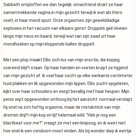
Sabbath ontploffen we dan tegelijk: smachtend drukt ze haar
samentrekkende vagina in mijn gezicht terwijl ik wat als liters
voelt, in haar mond spuit. Onze orgasmes zijn gewelddadige
explosies in het vacuüm van elkaars genot. Druppels geil vloeien
langs mijn neus en baard, terwijl wat van zijn zaad uit haar
mondhoeken op mijn kloppende ballen druppelt.
Met een plop maakt Ellis zich los van mijn erectie, die koppig
overeind blijft staan. Op haar handen en voeten kruipt ze hijgend
van mijn gezicht af. Ik voel haar vocht op elke vierkante centimeter
huid plakken en lik opgewonden mijn lippen. Ellis zucht opgelaten,
kijkt over haar schouders en wiegt bevallig met haar heupen. Mijn
penis wipt opgewonden omhoog bij het aanzicht: normaal verslapt
hij snel na zo’n heftig orgasme, maar de metalchick van mijn
dromen drijft mijn kop en lijf helemaal wild. “Heb je nog een
blastbeat voor me?” vraagt ze met een knipoog, en ik weet niet
hoe snel ik een condoom moet vinden. Als bij wonder diep ik eentje