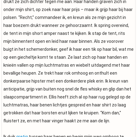
drukt ze zich dichter tegen me aan. Haar handen graven zich in
onder mijn shirt, op zoek naar haar prijs – maar ik grijp haar bij haar
polsen. “Recht,” commandeer ik, en kreun als ze mijn gezicht in
haar boezem drukt wanneer ze gehoorzaamt. Ik spring overeind,
de tent in mijn short amper naast te kijken. Ik stap de tent, rits
mijn binnentent open en leid haar naar binnen. Als ze voorover
buigt in het schemerdonker, geef ik haar een tik op haar bil, wat me
op een giecheltje komt te staan. Ze laat zich op haar handen en
knieën vallen op mijn luchtmatras en wiebelt uitdagend met haar
bevallige heupen. Ze trekt haar rok omhoog en onthult een
donkerpaarse hipster met een donkerdere plek erin. Ik kreun van
anticipatie, grijp van buiten nog snel de fles whisky en glip dan het
slaapcompartiment in. Ellis heeft zich al op haar rug gelegd op de
luchtmatras, haar benen lichtjes gespreid en haar shirt zo laag
getrokken dat haar borsten eruit lijken te kruipen. “Kom dan,”
fluistert ze, en met haar vinger haakt ze me aan de lijn.
Ik duik
gretig
tussen haar benen en begin mijn weg omhoog te