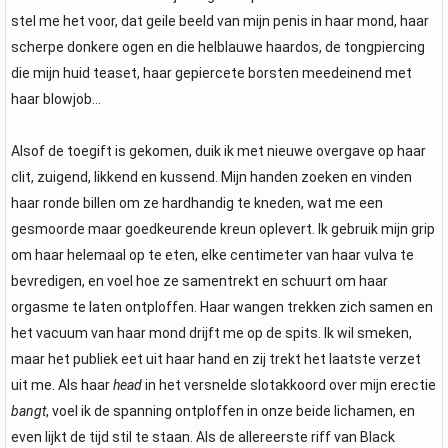
stel me het voor, dat geile beeld van mijn penis in haar mond, haar
scherpe donkere ogen en die helblauwe haardos, de tongpiercing
die mijn huid teaset, haar gepiercete borsten meedeinend met
haar blowjob…
Alsof de toegift is gekomen, duik ik met nieuwe overgave op haar
clit, zuigend, likkend en kussend. Mijn handen zoeken en vinden
haar ronde billen om ze hardhandig te kneden, wat me een
gesmoorde maar goedkeurende kreun oplevert. Ik gebruik mijn grip
om haar helemaal op te eten, elke centimeter van haar vulva te
bevredigen, en voel hoe ze samentrekt en schuurt om haar
orgasme te laten ontploffen. Haar wangen trekken zich samen en
het vacuum van haar mond drijft me op de spits. Ik wil smeken,
maar het publiek eet uit haar hand en zij trekt het laatste verzet
uit me. Als haar
head
in het versnelde slotakkoord over mijn erectie
bangt
, voel ik de spanning ontploffen in onze beide lichamen, en
even lijkt de tijd stil te staan. Als de allereerste riff van Black