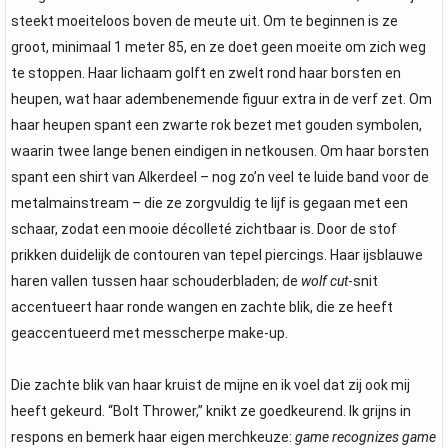
steekt moeiteloos boven de meute uit. Om te beginnen is ze
groot, minimaal 1 meter 85, en ze doet geen moeite om zich weg
te stoppen. Haar lichaam golft en zwelt rond haar borsten en
heupen, wat haar adembenemende figuur extra in de verf zet. Om
haar heupen spant een zwarte rok bezet met gouden symbolen,
waarin twee lange benen eindigen in netkousen. Om haar borsten
spant een shirt van Alkerdeel – nog zo’n veel te luide band voor de
metalmainstream – die ze zorgvuldig te lijf is gegaan met een
schaar, zodat een mooie décolleté zichtbaar is. Door de stof
prikken duidelijk de contouren van tepel piercings. Haar ijsblauwe
haren vallen tussen haar schouderbladen; de
wolf cut
-snit
accentueert haar ronde wangen en zachte blik, die ze heeft
geaccentueerd met messcherpe make-up.
Die zachte blik van haar kruist de mijne en ik voel dat zij ook mij
heeft gekeurd. “Bolt Thrower,” knikt ze goedkeurend. Ik grijns in
respons en bemerk haar eigen merchkeuze:
game recognizes game