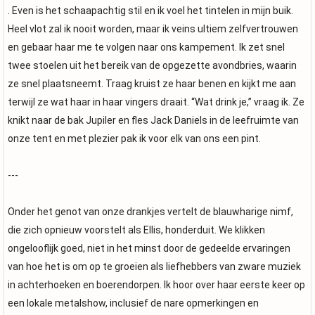
. Even is het schaapachtig stil en ik voel het tintelen in mijn buik.
Heel vlot zal ik nooit worden, maar ik veins ultiem zelfvertrouwen
en gebaar haar me te volgen naar ons kampement. Ik zet snel
twee stoelen uit het bereik van de opgezette avondbries, waarin
ze snel plaatsneemt. Traag kruist ze haar benen en kijkt me aan
terwijl ze wat haar in haar vingers draait. “Wat drink je,” vraag ik. Ze
knikt naar de bak Jupiler en fles Jack Daniels in de leefruimte van
onze tent en met plezier pak ik voor elk van ons een pint.
---
Onder het genot van onze drankjes vertelt de blauwharige nimf,
die zich opnieuw voorstelt als Ellis, honderduit. We klikken
ongelooflijk goed, niet in het minst door de gedeelde ervaringen
van hoe het is om op te groeien als liefhebbers van zware muziek
in achterhoeken en boerendorpen. Ik hoor over haar eerste keer op
een lokale metalshow, inclusief de nare opmerkingen en