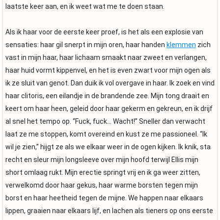
laatste keer aan, en ik weet wat me te doen staan.
Als ik haar voor de eerste keer proef, is het als een explosie van
sensaties: haar gil snerpt in mijn oren, haar handen
klemmen
zich
vast in mijn haar, haar lichaam smaakt naar zweet en verlangen,
haar huid vormt kippenvel, en het is even zwart voor mijn ogen als
ik ze sluit van genot. Dan duik ik vol overgave in haar. Ik zoek en vind
haar clitoris, een eilandje in de brandende zee. Mijn tong draait en
keert om haar heen, geleid door haar gekerm en gekreun, en ik drijf
al snel het tempo op. “Fuck, fuck… Wacht!” Sneller dan verwacht
laat ze me stoppen, komt overeind en kust ze me passioneel. “Ik
wil je zien,” hijgt ze als we elkaar weer in de ogen kijken. Ik knik, sta
recht en sleur mijn longsleeve over mijn hoofd terwijl Ellis mijn
short omlaag rukt. Mijn erectie springt vrij en ik ga weer zitten,
verwelkomd door haar gekus, haar warme borsten tegen mijn
borst en haar heetheid tegen de mijne. We happen naar elkaars
lippen, graaien naar elkaars lijf, en lachen als tieners op ons eerste