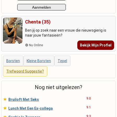
Chenta (35)
Ben jij op zoek naar een vrouw die nieuwsgierig is
naar jouw fantasieën?
Bekijk Mijn Profiel
🟢 Nu Online
Borsten
Kleine Borsten
Tepel
Trefwoord Suggestie?
Nog niet uitgelezen?
★
9.0
Bruiloft Met Seks
★
9.1
Lunch Met Een Ex-collega
★
9.3