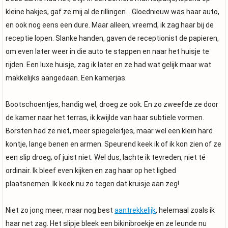
kleine hakjes, gaf ze mij al de rillingen… Gloednieuw was haar auto,
en ook nog eens een dure. Maar alleen, vreemd, ik zag haar bij de
receptie lopen. Slanke handen, gaven de receptionist de papieren,
om even later weer in die auto te stappen en naar het huisje te
rijden. Een luxe huisje, zag ik later en ze had wat gelijk maar wat
makkelijks aangedaan. Een kamerjas.
Bootschoentjes, handig wel, droeg ze ook. En zo zweefde ze door
de kamer naar het terras, ik kwijlde van haar subtiele vormen.
Borsten had ze niet, meer spiegeleitjes, maar wel een klein hard
kontje, lange benen en armen. Speurend keek ik of ik kon zien of ze
een slip droeg; of juist niet. Wel dus, lachte ik tevreden, niet té
ordinair. Ik bleef even kijken en zag haar op het ligbed
plaatsnemen. Ik keek nu zo tegen dat kruisje aan zeg!
Niet zo jong meer, maar nog best
aantrekkelijk
, helemaal zoals ik
haar net zag. Het slipje bleek een bikinibroekje en ze leunde nu