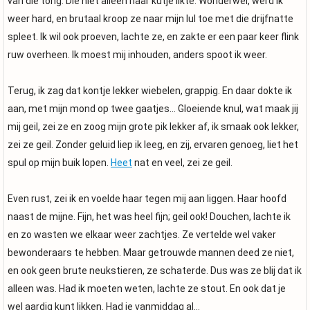
van die tong. Die niet alleen haar kutje likte. Wonderwel, werd ik
weer hard, en brutaal kroop ze naar mijn lul toe met die drijfnatte
spleet. Ik wil ook proeven, lachte ze, en zakte er een paar keer flink
ruw overheen. Ik moest mij inhouden, anders spoot ik weer.
Terug, ik zag dat kontje lekker wiebelen, grappig. En daar dokte ik
aan, met mijn mond op twee gaatjes… Gloeiende knul, wat maak jij
mij geil, zei ze en zoog mijn grote pik lekker af, ik smaak ook lekker,
zei ze geil. Zonder geluid liep ik leeg, en zij, ervaren genoeg, liet het
spul op mijn buik lopen.
Heet
nat en veel, zei ze geil.
Even rust, zei ik en voelde haar tegen mij aan liggen. Haar hoofd
naast de mijne. Fijn, het was heel fijn; geil ook! Douchen, lachte ik
en zo wasten we elkaar weer zachtjes. Ze vertelde wel vaker
bewonderaars te hebben. Maar getrouwde mannen deed ze niet,
en ook geen brute neukstieren, ze schaterde. Dus was ze blij dat ik
alleen was. Had ik moeten weten, lachte ze stout. En ook dat je
wel aardig kunt likken. Had je vanmiddag al…