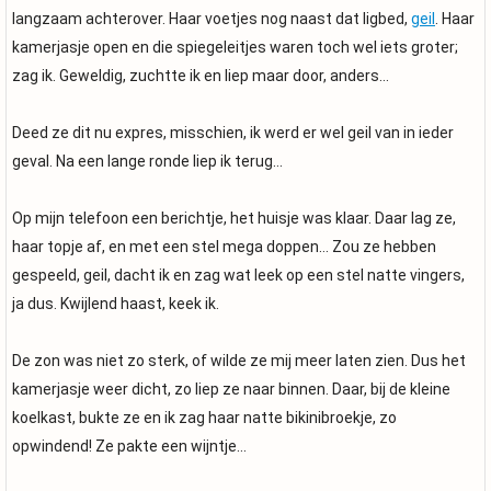
langzaam achterover. Haar voetjes nog naast dat ligbed,
geil
. Haar
kamerjasje open en die spiegeleitjes waren toch wel iets groter;
zag ik. Geweldig, zuchtte ik en liep maar door, anders…
Deed ze dit nu expres, misschien, ik werd er wel geil van in ieder
geval. Na een lange ronde liep ik terug…
Op mijn telefoon een berichtje, het huisje was klaar. Daar lag ze,
haar topje af, en met een stel mega doppen… Zou ze hebben
gespeeld, geil, dacht ik en zag wat leek op een stel natte vingers,
ja dus. Kwijlend haast, keek ik.
De zon was niet zo sterk, of wilde ze mij meer laten zien. Dus het
kamerjasje weer dicht, zo liep ze naar binnen. Daar, bij de kleine
koelkast, bukte ze en ik zag haar natte bikinibroekje, zo
opwindend! Ze pakte een wijntje…