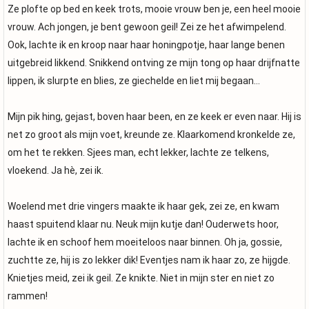
Ze plofte op bed en keek trots, mooie vrouw ben je, een heel mooie
vrouw. Ach jongen, je bent gewoon geil! Zei ze het afwimpelend.
Ook, lachte ik en kroop naar haar honingpotje, haar lange benen
uitgebreid likkend. Snikkend ontving ze mijn tong op haar drijfnatte
lippen, ik slurpte en blies, ze giechelde en liet mij begaan…
Mijn pik hing, gejast, boven haar been, en ze keek er even naar. Hij is
net zo groot als mijn voet, kreunde ze. Klaarkomend kronkelde ze,
om het te rekken. Sjees man, echt lekker, lachte ze telkens,
vloekend. Ja hè, zei ik.
Woelend met drie vingers maakte ik haar gek, zei ze, en kwam
haast spuitend klaar nu. Neuk mijn kutje dan! Ouderwets hoor,
lachte ik en schoof hem moeiteloos naar binnen. Oh ja, gossie,
zuchtte ze, hij is zo lekker dik! Eventjes nam ik haar zo, ze hijgde.
Knietjes meid, zei ik geil. Ze knikte. Niet in mijn ster en niet zo
rammen!