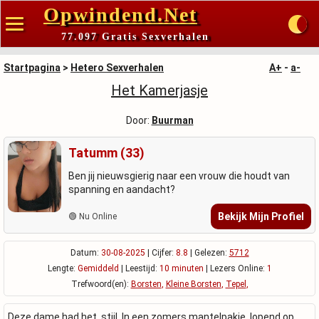
Opwindend.Net
77.097 Gratis Sexverhalen
Startpagina
>
Hetero Sexverhalen
A+
-
a-
Het Kamerjasje
Door:
Buurman
Tatumm (33)
Ben jij nieuwsgierig naar een vrouw die houdt van
spanning en aandacht?
Bekijk Mijn Profiel
🟢 Nu Online
Datum:
30-08-2025
| Cijfer:
8.8
| Gelezen:
5712
Lengte:
Gemiddeld
| Leestijd:
10 minuten
| Lezers Online:
1
Trefwoord(en):
Borsten
,
Kleine Borsten
,
Tepel
,
Deze dame had het, stijl. In een zomers mantelpakje, lopend op