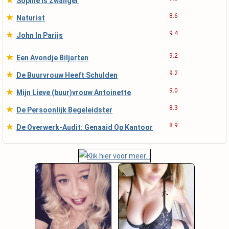
Sophie Is Zwanger
★
8.6
Naturist
★
9.4
John In Parijs
★
9.2
Een Avondje Biljarten
★
9.2
De Buurvrouw Heeft Schulden
★
9.0
Mijn Lieve (buur)vrouw Antoinette
★
8.3
De Persoonlijk Begeleidster
★
8.9
De Overwerk-Audit: Genaaid Op Kantoor