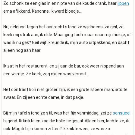
Zo schonk ze een glas in en nipte van die koude drank, haar
lippen
erna aflikkend. Kanonne, ik werd bloedje…
Nu, geleund tegen het aanrecht stond ze wijdbeens, zo geil, ze
keek mij strak aan, ik rilde. Maar ging toch maar naar mijn huisje, of
was ik nu gek? Geil wijf, kreunde ik, mijn auto uitpakkend, en dacht
alleen nog aan haar.
Ik zat in het restaurant, en zij aan de bar, ook weer nippend aan
een wijntje. Ze keek, zag mij en was verrast.
Het contrast kon niet groter zijn, ik een grote stoere man, iets te
zwaar. En zij een echte dame, in dat pakje.
Bij mijn tafel stond ze stil, was het fijn vanmiddag, zei ze
sensueel
hijgend. Ik knikte en zag die bolle tietjes al. Alleen hier, lachte ze, ik
ook. Mag ik bij u komen zitten? Ik knikte weer, ze was zo