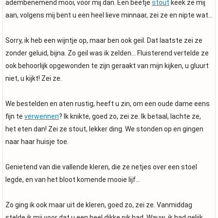
adembenemend mooi, voor mij dan. Een beetje
stout
keek ze mij
aan, volgens mij bent u een heel lieve minnaar, zei ze en nipte wat…
Sorry, ik heb een wijntje op, maar ben ook geil. Dat laatste zei ze
zonder geluid, bijna. Zo geil was ik zelden… Fluisterend vertelde ze
ook behoorlijk opgewonden te zijn geraakt van mijn kijken, u gluurt
niet, u kijkt! Zei ze.
We bestelden en aten rustig, heeft u zin, om een oude dame eens
fijn te
verwennen
? Ik knikte, goed zo, zei ze. Ik betaal, lachte ze,
het eten dan! Zei ze stout, lekker ding. We stonden op en gingen
naar haar huisje toe.
Genietend van die vallende kleren, die ze netjes over een stoel
legde, en van het bloot komende mooie lijf…
Zo ging ik ook maar uit de kleren, goed zo, zei ze. Vanmiddag
stelde ik mij voor dat u een heel dikke pik had. Wauw, ik had gelijk,