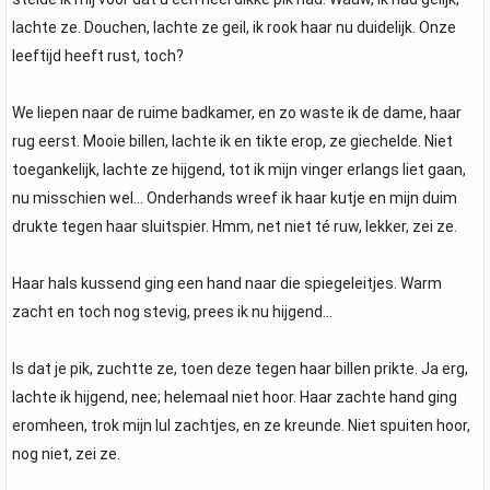
lachte ze. Douchen, lachte ze geil, ik rook haar nu duidelijk. Onze
leeftijd heeft rust, toch?
We liepen naar de ruime badkamer, en zo waste ik de dame, haar
rug eerst. Mooie billen, lachte ik en tikte erop, ze giechelde. Niet
toegankelijk, lachte ze hijgend, tot ik mijn vinger erlangs liet gaan,
nu misschien wel… Onderhands wreef ik haar kutje en mijn duim
drukte tegen haar sluitspier. Hmm, net niet té ruw, lekker, zei ze.
Haar hals kussend ging een hand naar die spiegeleitjes. Warm
zacht en toch nog stevig, prees ik nu hijgend…
Is dat je pik, zuchtte ze, toen deze tegen haar billen prikte. Ja erg,
lachte ik hijgend, nee; helemaal niet hoor. Haar zachte hand ging
eromheen, trok mijn lul zachtjes, en ze kreunde. Niet spuiten hoor,
nog niet, zei ze.