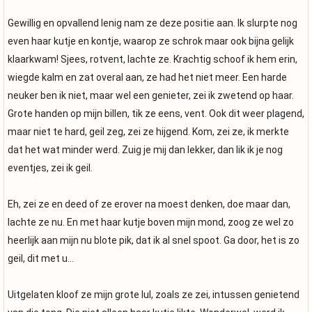
Gewillig en opvallend lenig nam ze deze positie aan. Ik slurpte nog
even haar kutje en kontje, waarop ze schrok maar ook bijna gelijk
klaarkwam! Sjees, rotvent, lachte ze. Krachtig schoof ik hem erin,
wiegde kalm en zat overal aan, ze had het niet meer. Een harde
neuker ben ik niet, maar wel een genieter, zei ik zwetend op haar.
Grote handen op mijn billen, tik ze eens, vent. Ook dit weer plagend,
maar niet te hard, geil zeg, zei ze hijgend. Kom, zei ze, ik merkte
dat het wat minder werd. Zuig je mij dan lekker, dan lik ik je nog
eventjes, zei ik geil.
Eh, zei ze en deed of ze erover na moest denken, doe maar dan,
lachte ze nu. En met haar kutje boven mijn mond, zoog ze wel zo
heerlijk aan mijn nu blote pik, dat ik al snel spoot. Ga door, het is zo
geil, dit met u…
Uitgelaten kloof ze mijn grote lul, zoals ze zei, intussen genietend