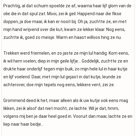
Prachtig, al dat schuim spoelde ze af, waarna haar lijf glom van de
olie die in dat spul zat. Mooi, zei ik geil. Happend naar die fikse
doppen, ja doe maar, ik kan er nooit bij. Oh ja, zuchtte ze, en met
mijn hand wrijvend over die kut, kwam ze lekker klaar. Nog eens,
zuchtte ik, goed zo meisje. Warm en haast willoos hing ze nu.
Trekken werd friemelen, en zo jaste ze mijn lul handig. Kom eens,
ik wil hem voelen; diep in mijn geile lijfje… Goddelijk, zuchtte ze en
drukte haar onderlijf tegen mijn buik, zo mijn hele lul in haar kutje
en lijf voelend. Daar, met mijn lul gejast in dat kutje, leunde ze
achterover, doe mijn tepels nog eens, lekkere vent, zei ze.
Grommend deed ik het, maar alleen als ik uw kutje ook eens mag
likken, zei ik alsof dat niet mocht, ze lachte. Wil je dat, hmm,
volgens mij ben je daar heel goed in. Vooruit dan maar, lachte ze en
liep naar haar bedje…