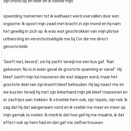
zijn mond op en neer en ik voelde mijn
opwinding toenemen tot ik welhaast werd overvallen door een
orgasme. Ik spoot mijn zaad met kracht in zijn mond en hij nam
het gewillig in zich op. Ik was wat geschrokken van mijn plotse
uitbarsting en verontschuldigde me bij Cor die me direct
geruststelde.
'Geeft niet, lieverd', zei hij zacht terwijl me een kus gaf. 'Kan
gebeuren. Nu is in ieder geval de grootste spanning er vanaf'. Hij
bleef zacht mijn lul masseren die wat slapper werd, maar het
grootste deel van zijn kracht bleef behouden. Hij lag naast me en
we kusten terwijl hij met zijn linkerhand mijn pik bleef masseren en
er zachtjes aan trekken. Ik streelde hem ook, zijn tepels, zijn nek. Ik
zag dat hij dat aangenaam vond en ik voelde me meer en meer op
mijn gemak te voelen. Ik merkte dat hoe geil hij me maakte, ik dat
effect ook op hem had en dat gaf me zelfvertrouwen.