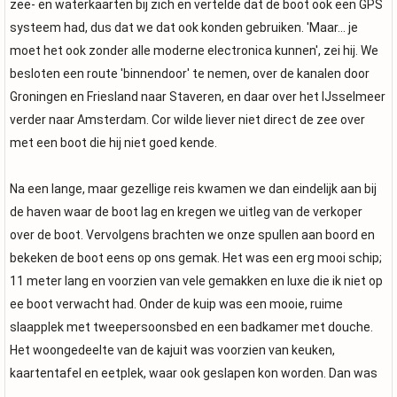
zee- en waterkaarten bij zich en vertelde dat de boot ook een GPS
systeem had, dus dat we dat ook konden gebruiken. 'Maar... je
moet het ook zonder alle moderne electronica kunnen', zei hij. We
besloten een route 'binnendoor' te nemen, over de kanalen door
Groningen en Friesland naar Staveren, en daar over het IJsselmeer
verder naar Amsterdam. Cor wilde liever niet direct de zee over
met een boot die hij niet goed kende.
Na een lange, maar gezellige reis kwamen we dan eindelijk aan bij
de haven waar de boot lag en kregen we uitleg van de verkoper
over de boot. Vervolgens brachten we onze spullen aan boord en
bekeken de boot eens op ons gemak. Het was een erg mooi schip;
11 meter lang en voorzien van vele gemakken en luxe die ik niet op
ee boot verwacht had. Onder de kuip was een mooie, ruime
slaapplek met tweepersoonsbed en een badkamer met douche.
Het woongedeelte van de kajuit was voorzien van keuken,
kaartentafel en eetplek, waar ook geslapen kon worden. Dan was