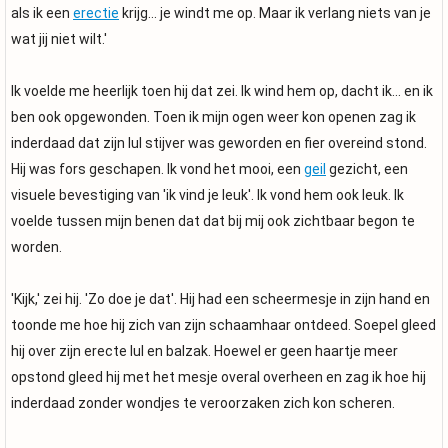
als ik een
erectie
krijg... je windt me op. Maar ik verlang niets van je
wat jij niet wilt.'
Ik voelde me heerlijk toen hij dat zei. Ik wind hem op, dacht ik... en ik
ben ook opgewonden. Toen ik mijn ogen weer kon openen zag ik
inderdaad dat zijn lul stijver was geworden en fier overeind stond.
Hij was fors geschapen. Ik vond het mooi, een
geil
gezicht, een
visuele bevestiging van 'ik vind je leuk'. Ik vond hem ook leuk. Ik
voelde tussen mijn benen dat dat bij mij ook zichtbaar begon te
worden.
'Kijk,' zei hij. 'Zo doe je dat'. Hij had een scheermesje in zijn hand en
toonde me hoe hij zich van zijn schaamhaar ontdeed. Soepel gleed
hij over zijn erecte lul en balzak. Hoewel er geen haartje meer
opstond gleed hij met het mesje overal overheen en zag ik hoe hij
inderdaad zonder wondjes te veroorzaken zich kon scheren.