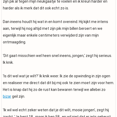
zijn pik al tegen mijn neukgaatje te voelen en ik kreun harder en
harder als ik merk dat dit ook echt zo is.
Dan ineens houdt hij wat in en komt overeind. Hij kijkt me intens
aan, terwijl hij nog altijd met zijn pik mijn billen beroert en we
eigenlijk maar enkele centimeters verwijderd zijn van mijn
ontmaagding.
'Dit gaat misschien wel heen snel ineens, jongen,' zegt hij serieus.
Ik knik.
'Is dit wel wat je wilt?' Ik knik weer. Ik zie de opwinding in zijn ogen
en realiseer me direct dat dit bij mij ook te zien moet zijn voor hem.
Het is knap dat hij zo de rust kan bewaren terwijl we allebei zo
bizar
geil zijn.
'Ik wil wel echt zeker weten dat je dit wilt, mooie jongen', zegt hij
zacht. 'Je bent 18...maar ik ben 58...en wil niet dat er iets gebeurt