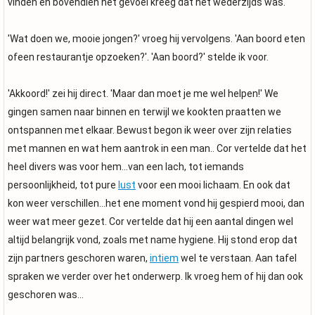
vinden en bovendien het gevoel kreeg dat het wederzijds was.
'Wat doen we, mooie jongen?' vroeg hij vervolgens. 'Aan boord eten
ofeen restaurantje opzoeken?'. 'Aan boord?' stelde ik voor.
'Akkoord!' zei hij direct. 'Maar dan moet je me wel helpen!' We
gingen samen naar binnen en terwijl we kookten praatten we
ontspannen met elkaar. Bewust begon ik weer over zijn relaties
met mannen en wat hem aantrok in een man.. Cor vertelde dat het
heel divers was voor hem...van een lach, tot iemands
persoonlijkheid, tot pure
lust
voor een mooi lichaam. En ook dat
kon weer verschillen...het ene moment vond hij gespierd mooi, dan
weer wat meer gezet. Cor vertelde dat hij een aantal dingen wel
altijd belangrijk vond, zoals met name hygiene. Hij stond erop dat
zijn partners geschoren waren,
intiem
wel te verstaan. Aan tafel
spraken we verder over het onderwerp. Ik vroeg hem of hij dan ook
geschoren was...