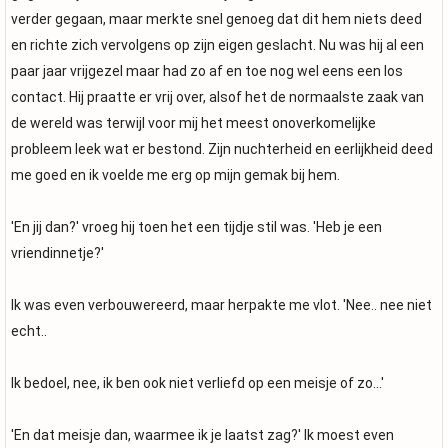
verder gegaan, maar merkte snel genoeg dat dit hem niets deed
en richte zich vervolgens op zijn eigen geslacht. Nu was hij al een
paar jaar vrijgezel maar had zo af en toe nog wel eens een los
contact. Hij praatte er vrij over, alsof het de normaalste zaak van
de wereld was terwijl voor mij het meest onoverkomelijke
probleem leek wat er bestond. Zijn nuchterheid en eerlijkheid deed
me goed en ik voelde me erg op mijn gemak bij hem.
'En jij dan?' vroeg hij toen het een tijdje stil was. 'Heb je een
vriendinnetje?'
Ik was even verbouwereerd, maar herpakte me vlot. 'Nee.. nee niet
echt..
Ik bedoel, nee, ik ben ook niet verliefd op een meisje of zo...'
'En dat meisje dan, waarmee ik je laatst zag?' Ik moest even