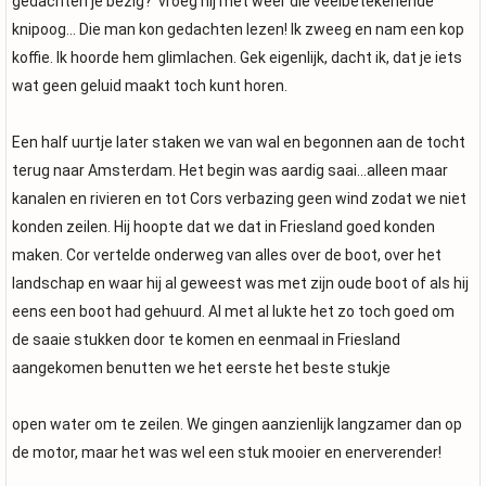
gedachten je bezig?' vroeg hij met weer die veelbetekenende
knipoog... Die man kon gedachten lezen! Ik zweeg en nam een kop
koffie. Ik hoorde hem glimlachen. Gek eigenlijk, dacht ik, dat je iets
wat geen geluid maakt toch kunt horen.
Een half uurtje later staken we van wal en begonnen aan de tocht
terug naar Amsterdam. Het begin was aardig saai...alleen maar
kanalen en rivieren en tot Cors verbazing geen wind zodat we niet
konden zeilen. Hij hoopte dat we dat in Friesland goed konden
maken. Cor vertelde onderweg van alles over de boot, over het
landschap en waar hij al geweest was met zijn oude boot of als hij
eens een boot had gehuurd. Al met al lukte het zo toch goed om
de saaie stukken door te komen en eenmaal in Friesland
aangekomen benutten we het eerste het beste stukje
open water om te zeilen. We gingen aanzienlijk langzamer dan op
de motor, maar het was wel een stuk mooier en enerverender!