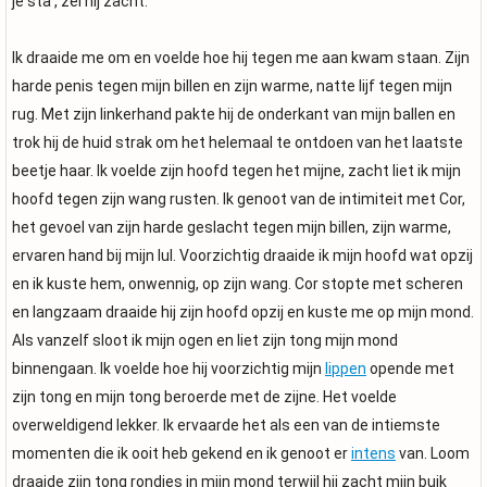
je sta', zei hij zacht.
Ik draaide me om en voelde hoe hij tegen me aan kwam staan. Zijn
harde penis tegen mijn billen en zijn warme, natte lijf tegen mijn
rug. Met zijn linkerhand pakte hij de onderkant van mijn ballen en
trok hij de huid strak om het helemaal te ontdoen van het laatste
beetje haar. Ik voelde zijn hoofd tegen het mijne, zacht liet ik mijn
hoofd tegen zijn wang rusten. Ik genoot van de intimiteit met Cor,
het gevoel van zijn harde geslacht tegen mijn billen, zijn warme,
ervaren hand bij mijn lul. Voorzichtig draaide ik mijn hoofd wat opzij
en ik kuste hem, onwennig, op zijn wang. Cor stopte met scheren
en langzaam draaide hij zijn hoofd opzij en kuste me op mijn mond.
Als vanzelf sloot ik mijn ogen en liet zijn tong mijn mond
binnengaan. Ik voelde hoe hij voorzichtig mijn
lippen
opende met
zijn tong en mijn tong beroerde met de zijne. Het voelde
overweldigend lekker. Ik ervaarde het als een van de intiemste
momenten die ik ooit heb gekend en ik genoot er
intens
van. Loom
draaide zijn tong rondjes in mijn mond terwijl hij zacht mijn buik