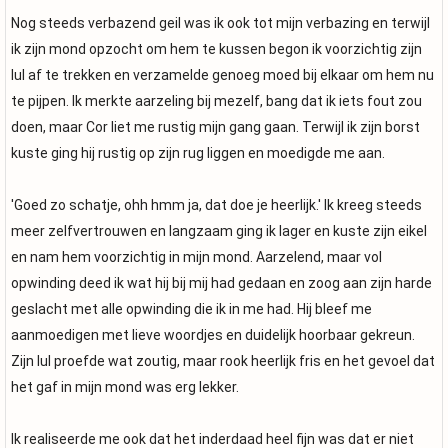
Nog steeds verbazend geil was ik ook tot mijn verbazing en terwijl
ik zijn mond opzocht om hem te kussen begon ik voorzichtig zijn
lul af te trekken en verzamelde genoeg moed bij elkaar om hem nu
te pijpen. Ik merkte aarzeling bij mezelf, bang dat ik iets fout zou
doen, maar Cor liet me rustig mijn gang gaan. Terwijl ik zijn borst
kuste ging hij rustig op zijn rug liggen en moedigde me aan.
'Goed zo schatje, ohh hmm ja, dat doe je heerlijk.' Ik kreeg steeds
meer zelfvertrouwen en langzaam ging ik lager en kuste zijn eikel
en nam hem voorzichtig in mijn mond. Aarzelend, maar vol
opwinding deed ik wat hij bij mij had gedaan en zoog aan zijn harde
geslacht met alle opwinding die ik in me had. Hij bleef me
aanmoedigen met lieve woordjes en duidelijk hoorbaar gekreun.
Zijn lul proefde wat zoutig, maar rook heerlijk fris en het gevoel dat
het gaf in mijn mond was erg lekker.
Ik realiseerde me ook dat het inderdaad heel fijn was dat er niet