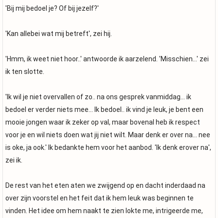
'Bij mij bedoel je? Of bij jezelf?'
'Kan allebei wat mij betreft', zei hij.
'Hmm, ik weet niet hoor..' antwoorde ik aarzelend. 'Misschien...' zei
ik ten slotte.
'Ik wil je niet overvallen of zo.. na ons gesprek vanmiddag... ik
bedoel er verder niets mee... Ik bedoel.. ik vind je leuk, je bent een
mooie jongen waar ik zeker op val, maar bovenal heb ik respect
voor je en wil niets doen wat jij niet wilt. Maar denk er over na... nee
is oke, ja ook.' Ik bedankte hem voor het aanbod. 'Ik denk erover na',
zei ik.
De rest van het eten aten we zwijgend op en dacht inderdaad na
over zijn voorstel en het feit dat ik hem leuk was beginnen te
vinden. Het idee om hem naakt te zien lokte me, intrigeerde me,