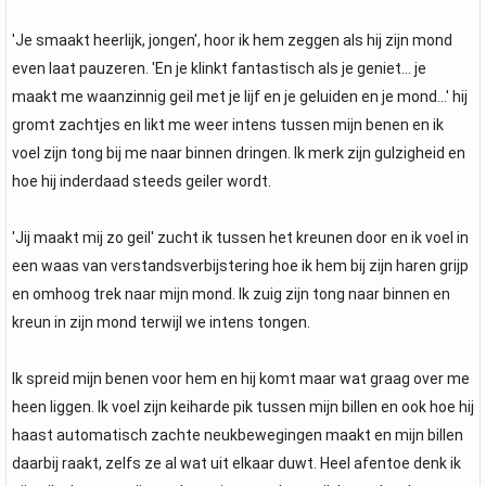
'Je smaakt heerlijk, jongen', hoor ik hem zeggen als hij zijn mond
even laat pauzeren. 'En je klinkt fantastisch als je geniet... je
maakt me waanzinnig geil met je lijf en je geluiden en je mond...' hij
gromt zachtjes en likt me weer intens tussen mijn benen en ik
voel zijn tong bij me naar binnen dringen. Ik merk zijn gulzigheid en
hoe hij inderdaad steeds geiler wordt.
'Jij maakt mij zo geil' zucht ik tussen het kreunen door en ik voel in
een waas van verstandsverbijstering hoe ik hem bij zijn haren grijp
en omhoog trek naar mijn mond. Ik zuig zijn tong naar binnen en
kreun in zijn mond terwijl we intens tongen.
Ik spreid mijn benen voor hem en hij komt maar wat graag over me
heen liggen. Ik voel zijn keiharde pik tussen mijn billen en ook hoe hij
haast automatisch zachte neukbewegingen maakt en mijn billen
daarbij raakt, zelfs ze al wat uit elkaar duwt. Heel afentoe denk ik