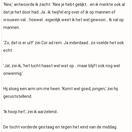
'Nee,' antwoorde ik zacht. 'Nee je hebt gelijkt... en ik merkte ook al
dat je het door had. Ja.. ik twijfel erg over of ik op mannen of
vrouwen val... hoewel.. eigenlijk weet ik het wel gewoon... Ik val op
mannen.
'Zo, dat is er uit!' zei Cor ad rem. Ja inderdaad...zo voelde het ook
echt.
'Ja!, zei ik, 'het lucht haast wel wat op... maar blijft ook nog wel
onwennig.'
Hij sloeg een arm om me heen. 'Komt wel goed, jongen,' zei hij
geruststellend.
'Ik hoop het', zei ik aarzelend...
De tocht vorderde gestaag en tegen het eind van de middag