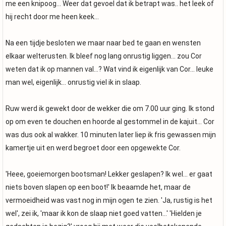
me een knipoog... Weer dat gevoel dat ik betrapt was.. het leek of
hij recht door me heen keek...
Na een tijdje besloten we maar naar bed te gaan en wensten
elkaar welterusten. Ik bleef nog lang onrustig liggen... zou Cor
weten dat ik op mannen val...? Wat vind ik eigenlijk van Cor... leuke
man wel, eigenlijk... onrustig viel ik in slaap.
Ruw werd ik gewekt door de wekker die om 7.00 uur ging. Ik stond
op om even te douchen en hoorde al gestommel in de kajuit... Cor
was dus ook al wakker. 10 minuten later liep ik fris gewassen mijn
kamertje uit en werd begroet door een opgewekte Cor.
'Heee, goeiemorgen bootsman! Lekker geslapen? Ik wel... er gaat
niets boven slapen op een boot!' Ik beaamde het, maar de
vermoeidheid was vast nog in mijn ogen te zien. 'Ja, rustig is het
wel', zei ik, 'maar ik kon de slaap niet goed vatten...' 'Hielden je