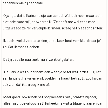
nadenken wie hij bedoelde...
'O ja.. tja, dat is Karin, meisje van school. Wel leuk hoor, maartoch...
niet echt voor mij', antwoorde ik. 'Ze heeft me wel eens mee
uitgevraagd zelfs,' vervolgde ik, 'maar.. ik zag het niet echt zitten.'
'Ik dacht wel al zoiets te zien ja.. ze keek best verkikkerd naar je,'
zei Cor. Ik moest lachen.
'Dat jij dat allemaal ziet, man!' zei ik uitgelaten.
'Tja... als je wat ouder bent dan weet je beter wat je ziet...' Hij liet
een lange stilte vallen en ik voelde me haast betrapt... zou hij dan
ook zien dat ik... vroeg ik me af...
'Maar goed.. ook ik heb het nog wel eens mis', praatte hij door,
'alleen in dit geval dus niet'. Hij keek me wat uitdagend aan en gaf