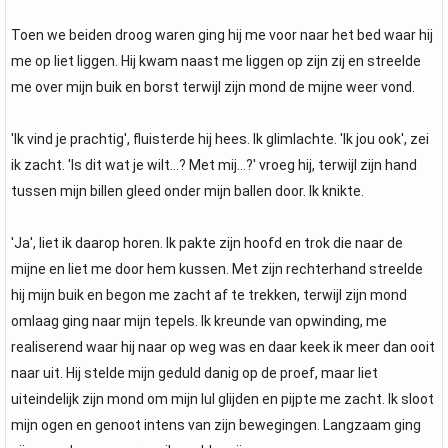
Toen we beiden droog waren ging hij me voor naar het bed waar hij
me op liet liggen. Hij kwam naast me liggen op zijn zij en streelde
me over mijn buik en borst terwijl zijn mond de mijne weer vond.
'Ik vind je prachtig', fluisterde hij hees. Ik glimlachte. 'Ik jou ook', zei
ik zacht. 'Is dit wat je wilt...? Met mij...?' vroeg hij, terwijl zijn hand
tussen mijn billen gleed onder mijn ballen door. Ik knikte.
'Ja', liet ik daarop horen. Ik pakte zijn hoofd en trok die naar de
mijne en liet me door hem kussen. Met zijn rechterhand streelde
hij mijn buik en begon me zacht af te trekken, terwijl zijn mond
omlaag ging naar mijn tepels. Ik kreunde van opwinding, me
realiserend waar hij naar op weg was en daar keek ik meer dan ooit
naar uit. Hij stelde mijn geduld danig op de proef, maar liet
uiteindelijk zijn mond om mijn lul glijden en pijpte me zacht. Ik sloot
mijn ogen en genoot intens van zijn bewegingen. Langzaam ging