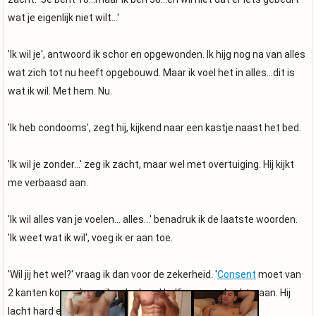
wat je eigenlijk niet wilt...'
'Ik wil je', antwoord ik schor en opgewonden. Ik hijg nog na van alles
wat zich tot nu heeft opgebouwd. Maar ik voel het in alles...dit is
wat ik wil. Met hem. Nu.
'Ik heb condooms', zegt hij, kijkend naar een kastje naast het bed.
'Ik wil je zonder...' zeg ik zacht, maar wel met overtuiging. Hij kijkt
me verbaasd aan.
'Ik wil alles van je voelen... alles...' benadruk ik de laatste woorden.
'Ik weet wat ik wil', voeg ik er aan toe.
'Wil jij het wel?' vraag ik dan voor de zekerheid. '
Consent
moet van
2 kanten komen', zeg ik er lachend half grappend achteraan. Hij
lacht hard en knikt.