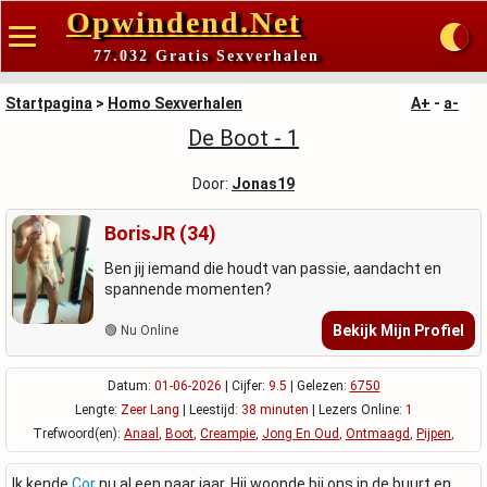
Opwindend.Net
77.032 Gratis Sexverhalen
Startpagina
>
Homo Sexverhalen
A+
-
a-
De Boot - 1
Door:
Jonas19
BorisJR (34)
Ben jij iemand die houdt van passie, aandacht en
spannende momenten?
Bekijk Mijn Profiel
🟢 Nu Online
Datum:
01-06-2026
| Cijfer:
9.5
| Gelezen:
6750
Lengte:
Zeer Lang
| Leestijd:
38 minuten
| Lezers Online:
1
Trefwoord(en):
Anaal
,
Boot
,
Creampie
,
Jong En Oud
,
Ontmaagd
,
Pijpen
,
Ik kende
Cor
nu al een paar jaar. Hij woonde bij ons in de buurt en