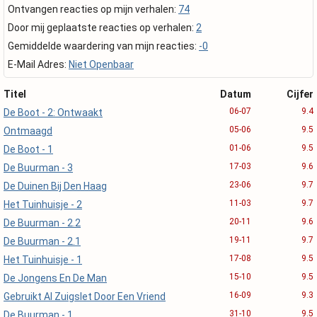
Ontvangen reacties op mijn verhalen:
74
Door mij geplaatste reacties op verhalen:
2
Gemiddelde waardering van mijn reacties:
-0
E-Mail Adres:
Niet Openbaar
Titel
Datum
Cijfer
06-07
9.4
De Boot - 2: Ontwaakt
05-06
9.5
Ontmaagd
01-06
9.5
De Boot - 1
17-03
9.6
De Buurman - 3
23-06
9.7
De Duinen Bij Den Haag
11-03
9.7
Het Tuinhuisje - 2
20-11
9.6
De Buurman - 2.2
19-11
9.7
De Buurman - 2.1
17-08
9.5
Het Tuinhuisje - 1
15-10
9.5
De Jongens En De Man
16-09
9.3
Gebruikt Al Zuigslet Door Een Vriend
31-10
9.5
De Buurman - 1