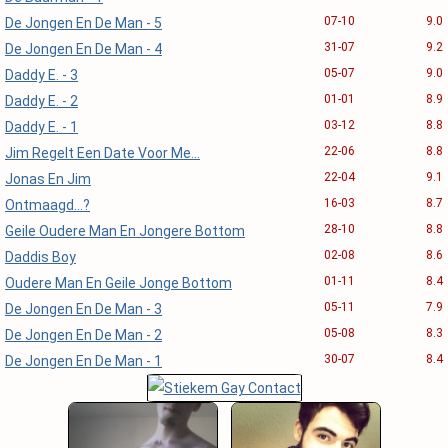
07-10
9.0
De Jongen En De Man - 5
31-07
9.2
De Jongen En De Man - 4
05-07
9.0
Daddy E. - 3
01-01
8.9
Daddy E. - 2
03-12
8.8
Daddy E. - 1
22-06
8.8
Jim Regelt Een Date Voor Me...
22-04
9.1
Jonas En Jim
16-03
8.7
Ontmaagd...?
28-10
8.8
Geile Oudere Man En Jongere Bottom
02-08
8.6
Daddis Boy
01-11
8.4
Oudere Man En Geile Jonge Bottom
05-11
7.9
De Jongen En De Man - 3
05-08
8.3
De Jongen En De Man - 2
30-07
8.4
De Jongen En De Man - 1