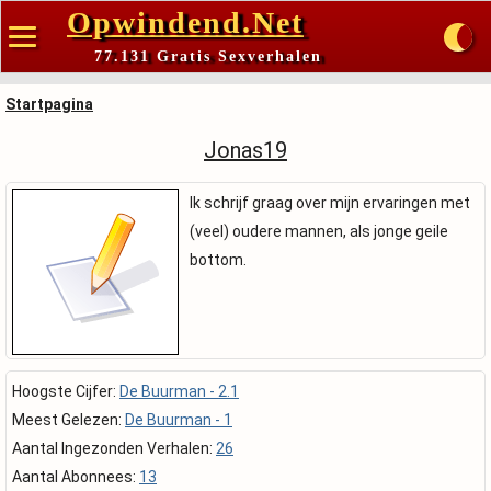
Opwindend.Net
77.131 Gratis Sexverhalen
Startpagina
Jonas19
Ik schrijf graag over mijn ervaringen met
(veel) oudere mannen, als jonge geile
bottom.
Hoogste Cijfer:
De Buurman - 2.1
Meest Gelezen:
De Buurman - 1
Aantal Ingezonden Verhalen:
26
Aantal Abonnees:
13