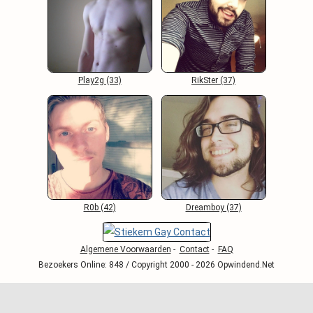
Play2g (33)
RikSter (37)
R0b (42)
Dreamboy (37)
Algemene Voorwaarden
-
Contact
-
FAQ
Bezoekers Online: 848 / Copyright 2000 - 2026 Opwindend.Net