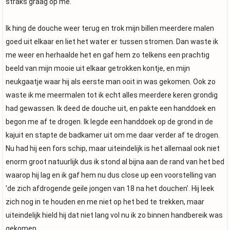
straks graag op me.
Ik hing de douche weer terug en trok mijn billen meerdere malen
goed uit elkaar en liet het water er tussen stromen. Dan waste ik
me weer en herhaalde het en gaf hem zo telkens een prachtig
beeld van mijn mooie uit elkaar getrokken kontje, en mijn
neukgaatje waar hij als eerste man ooit in was gekomen. Ook zo
waste ik me meermalen tot ik echt alles meerdere keren grondig
had gewassen. Ik deed de douche uit, en pakte een handdoek en
begon me af te drogen. Ik legde een handdoek op de grond in de
kajuit en stapte de badkamer uit om me daar verder af te drogen.
Nu had hij een fors schip, maar uiteindelijk is het allemaal ook niet
enorm groot natuurlijk dus ik stond al bijna aan de rand van het bed
waarop hij lag en ik gaf hem nu dus close up een voorstelling van
'de zich afdrogende geile jongen van 18 na het douchen'. Hij leek
zich nog in te houden en me niet op het bed te trekken, maar
uiteindelijk hield hij dat niet lang vol nu ik zo binnen handbereik was
gekomen.