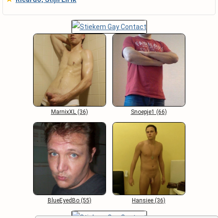
MarnixXL (36)
Snoepje1 (66)
BlueEyedBo (55)
Hansiee (36)