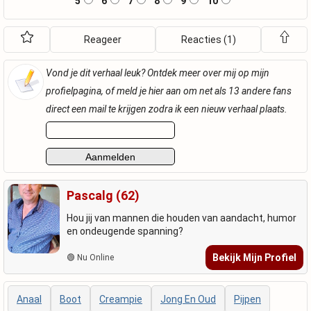
5
6
7
8
9
10
Reageer
Reacties (1)
Vond je dit verhaal leuk? Ontdek meer over mij op mijn
profielpagina, of meld je hier aan om net als 13 andere fans
direct een mail te krijgen zodra ik een nieuw verhaal plaats.
Pascalg (62)
Hou jij van mannen die houden van aandacht, humor
en ondeugende spanning?
Bekijk Mijn Profiel
🟢 Nu Online
Anaal
Boot
Creampie
Jong En Oud
Pijpen