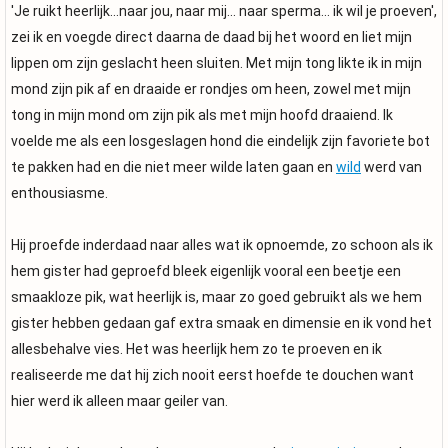
'Je ruikt heerlijk...naar jou, naar mij... naar sperma... ik wil je proeven',
zei ik en voegde direct daarna de daad bij het woord en liet mijn
lippen om zijn geslacht heen sluiten. Met mijn tong likte ik in mijn
mond zijn pik af en draaide er rondjes om heen, zowel met mijn
tong in mijn mond om zijn pik als met mijn hoofd draaiend. Ik
voelde me als een losgeslagen hond die eindelijk zijn favoriete bot
te pakken had en die niet meer wilde laten gaan en
wild
werd van
enthousiasme.
Hij proefde inderdaad naar alles wat ik opnoemde, zo schoon als ik
hem gister had geproefd bleek eigenlijk vooral een beetje een
smaakloze pik, wat heerlijk is, maar zo goed gebruikt als we hem
gister hebben gedaan gaf extra smaak en dimensie en ik vond het
allesbehalve vies. Het was heerlijk hem zo te proeven en ik
realiseerde me dat hij zich nooit eerst hoefde te douchen want
hier werd ik alleen maar geiler van.