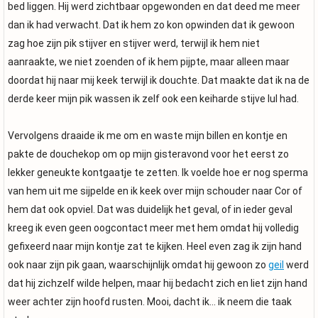
bed liggen. Hij werd zichtbaar opgewonden en dat deed me meer
dan ik had verwacht. Dat ik hem zo kon opwinden dat ik gewoon
zag hoe zijn pik stijver en stijver werd, terwijl ik hem niet
aanraakte, we niet zoenden of ik hem pijpte, maar alleen maar
doordat hij naar mij keek terwijl ik douchte. Dat maakte dat ik na de
derde keer mijn pik wassen ik zelf ook een keiharde stijve lul had.
Vervolgens draaide ik me om en waste mijn billen en kontje en
pakte de douchekop om op mijn gisteravond voor het eerst zo
lekker geneukte kontgaatje te zetten. Ik voelde hoe er nog sperma
van hem uit me sijpelde en ik keek over mijn schouder naar Cor of
hem dat ook opviel. Dat was duidelijk het geval, of in ieder geval
kreeg ik even geen oogcontact meer met hem omdat hij volledig
gefixeerd naar mijn kontje zat te kijken. Heel even zag ik zijn hand
ook naar zijn pik gaan, waarschijnlijk omdat hij gewoon zo
geil
werd
dat hij zichzelf wilde helpen, maar hij bedacht zich en liet zijn hand
weer achter zijn hoofd rusten. Mooi, dacht ik... ik neem die taak