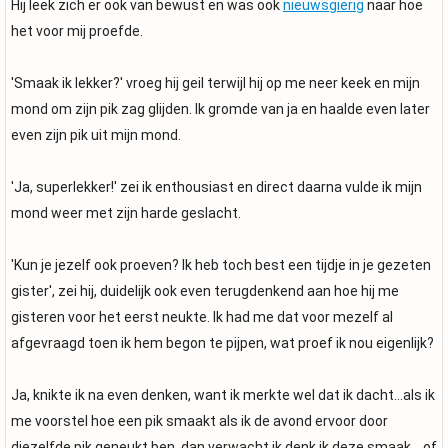
Hij leek zich er ook van bewust en was ook
nieuwsgierig
naar hoe
het voor mij proefde.
'Smaak ik lekker?' vroeg hij geil terwijl hij op me neer keek en mijn
mond om zijn pik zag glijden. Ik gromde van ja en haalde even later
even zijn pik uit mijn mond.
'Ja, superlekker!' zei ik enthousiast en direct daarna vulde ik mijn
mond weer met zijn harde geslacht.
'Kun je jezelf ook proeven? Ik heb toch best een tijdje in je gezeten
gister', zei hij, duidelijk ook even terugdenkend aan hoe hij me
gisteren voor het eerst neukte. Ik had me dat voor mezelf al
afgevraagd toen ik hem begon te pijpen, wat proef ik nou eigenlijk?
Ja, knikte ik na even denken, want ik merkte wel dat ik dacht...als ik
me voorstel hoe een pik smaakt als ik de avond ervoor door
diezelfde pik geneukt ben, dan verwacht ik denk ik deze smaak... of