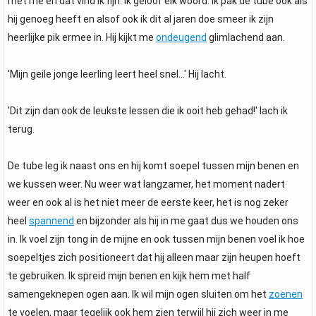
met me en dat vind ik fijn. Ik geloof elk woord. Ik pak de tube ook als
hij genoeg heeft en alsof ook ik dit al jaren doe smeer ik zijn
heerlijke pik ermee in. Hij kijkt me
ondeugend
glimlachend aan.
'Mijn geile jonge leerling leert heel snel...' Hij lacht.
'Dit zijn dan ook de leukste lessen die ik ooit heb gehad!' lach ik
terug.
De tube leg ik naast ons en hij komt soepel tussen mijn benen en
we kussen weer. Nu weer wat langzamer, het moment nadert
weer en ook al is het niet meer de eerste keer, het is nog zeker
heel
spannend
en bijzonder als hij in me gaat dus we houden ons
in. Ik voel zijn tong in de mijne en ook tussen mijn benen voel ik hoe
soepeltjes zich positioneert dat hij alleen maar zijn heupen hoeft
te gebruiken. Ik spreid mijn benen en kijk hem met half
samengeknepen ogen aan. Ik wil mijn ogen sluiten om het
zoenen
te voelen, maar tegelijk ook hem zien terwijl hij zich weer in me