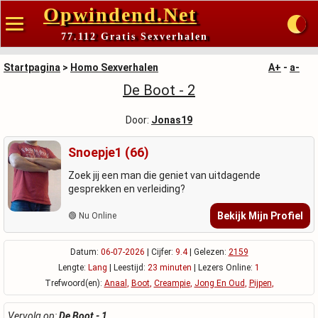
Opwindend.Net
77.112 Gratis Sexverhalen
Startpagina
>
Homo Sexverhalen
A+
-
a-
De Boot - 2
Door:
Jonas19
Snoepje1 (66)
Zoek jij een man die geniet van uitdagende
gesprekken en verleiding?
Bekijk Mijn Profiel
🟢 Nu Online
Datum:
06-07-2026
| Cijfer:
9.4
| Gelezen:
2159
Lengte:
Lang
| Leestijd:
23 minuten
| Lezers Online:
1
Trefwoord(en):
Anaal
,
Boot
,
Creampie
,
Jong En Oud
,
Pijpen
,
Vervolg op:
De Boot - 1