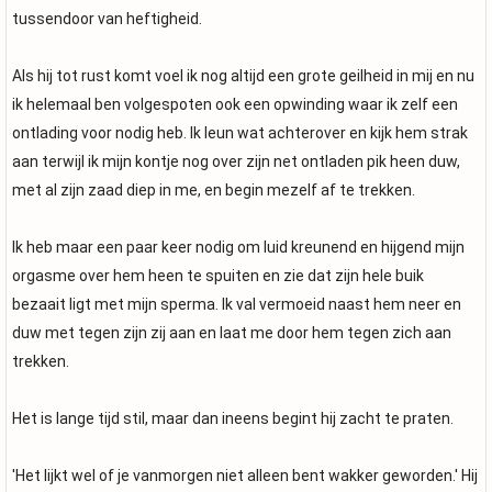
tussendoor van heftigheid.
Als hij tot rust komt voel ik nog altijd een grote geilheid in mij en nu
ik helemaal ben volgespoten ook een opwinding waar ik zelf een
ontlading voor nodig heb. Ik leun wat achterover en kijk hem strak
aan terwijl ik mijn kontje nog over zijn net ontladen pik heen duw,
met al zijn zaad diep in me, en begin mezelf af te trekken.
Ik heb maar een paar keer nodig om luid kreunend en hijgend mijn
orgasme over hem heen te spuiten en zie dat zijn hele buik
bezaait ligt met mijn sperma. Ik val vermoeid naast hem neer en
duw met tegen zijn zij aan en laat me door hem tegen zich aan
trekken.
Het is lange tijd stil, maar dan ineens begint hij zacht te praten.
'Het lijkt wel of je vanmorgen niet alleen bent wakker geworden.' Hij