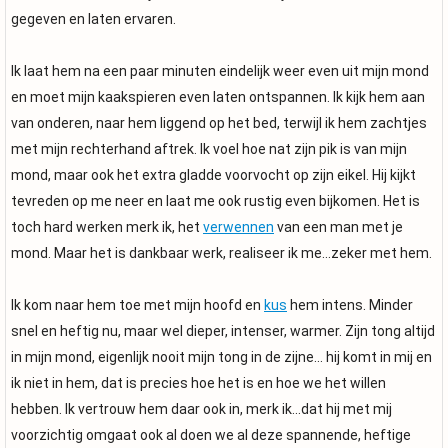
gegeven en laten ervaren.
Ik laat hem na een paar minuten eindelijk weer even uit mijn mond
en moet mijn kaakspieren even laten ontspannen. Ik kijk hem aan
van onderen, naar hem liggend op het bed, terwijl ik hem zachtjes
met mijn rechterhand aftrek. Ik voel hoe nat zijn pik is van mijn
mond, maar ook het extra gladde voorvocht op zijn eikel. Hij kijkt
tevreden op me neer en laat me ook rustig even bijkomen. Het is
toch hard werken merk ik, het
verwennen
van een man met je
mond. Maar het is dankbaar werk, realiseer ik me...zeker met hem.
Ik kom naar hem toe met mijn hoofd en
kus
hem intens. Minder
snel en heftig nu, maar wel dieper, intenser, warmer. Zijn tong altijd
in mijn mond, eigenlijk nooit mijn tong in de zijne... hij komt in mij en
ik niet in hem, dat is precies hoe het is en hoe we het willen
hebben. Ik vertrouw hem daar ook in, merk ik...dat hij met mij
voorzichtig omgaat ook al doen we al deze spannende, heftige