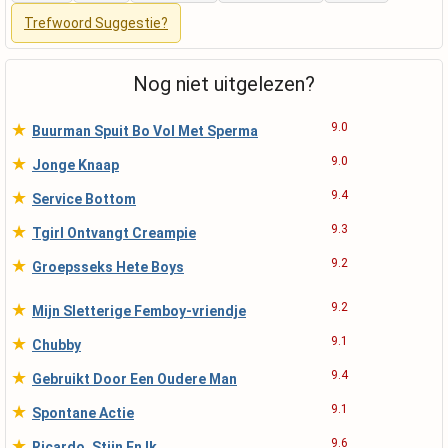
Trefwoord Suggestie?
Nog niet uitgelezen?
★
9.0
Buurman Spuit Bo Vol Met Sperma
★
9.0
Jonge Knaap
★
9.4
Service Bottom
★
9.3
Tgirl Ontvangt Creampie
★
9.2
Groepsseks Hete Boys
★
9.2
Mijn Sletterige Femboy-vriendje
★
9.1
Chubby
★
9.4
Gebruikt Door Een Oudere Man
★
9.1
Spontane Actie
★
9.6
Ricardo, Stijn En Ik