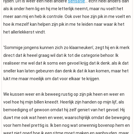
rijden. Dit is weer een heel andere
sensatie
... echt heel anders dan
als ik onder hem lig en hij me letterlijk neemt, maar nu voelt het
meer aan mij en heb ik controle. Ook over hoe zijn pik in me voelt en
hoe ik mezelf kan helpen zijn pik in me te leiden naar waar ik het
het allerlekkerst vindt.
'Sommige jongens kunnen zich zo klaarneuken', zegt hij en ik merk
direct dat ik heeel graag wil dat ik tot die categorie behoor. Ik
realiseer me wel dat ik soms een gevoel krijg dat ik denk..als ik dat
sneller kan laten gebeuren dan denk ik dat ik kan komen, maar het
lukt me maar moeilijk om dat voor elkaar te krijgen.
We kussen weer en ik beweeg rustig op zijn pik heen en weer en
voel hoe hij mijn billen kneedt. Heerlijk zijn handen op mijn lijf, als
bemoediging of gewoon omdat hij zelf geniet van het gevoel. Hij
duwt me ook wat heen en weer, waarschijnlijk omdat die beweging
voor hem heel prettig is. Ik ben nog wat onwennig bovenop hem en
weet niet goed hoe ik een ritme moet maken en aanhouden, maar