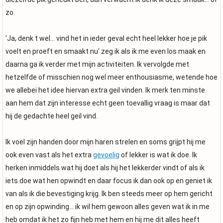
zo.
'Ja, denk t wel... vind het in ieder geval echt heel lekker hoe je pik
voelt en proeft en smaakt nu' zeg ik als ik me even los maak en
daarna ga ik verder met mijn activiteiten. Ik vervolgde met
hetzelfde of misschien nog wel meer enthousiasme, wetende hoe
we allebei het idee hiervan extra geil vinden. Ik merk ten minste
aan hem dat zijn interesse echt geen toevallig vraag is maar dat
hij de gedachte heel geil vind.
Ik voel zijn handen door mijn haren strelen en soms grijpt hij me
ook even vast als het extra
gevoelig
of lekker is wat ik doe. Ik
herken inmiddels wat hij doet als hij het lekkerder vindt of als ik
iets doe wat hen opwindt en daar focus ik dan ook op en geniet ik
van als ik die bevestiging krijg. Ik ben steeds meer op hem gericht
en op zijn opwinding... ik wil hem gewoon alles geven wat ik in me
heb omdat ik het zo fijn heb met hem en hij me dit alles heeft