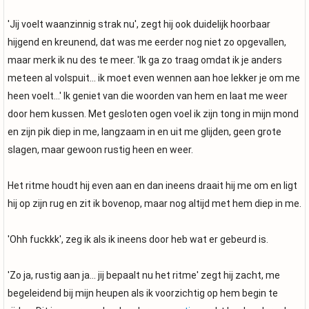
'Jij voelt waanzinnig strak nu', zegt hij ook duidelijk hoorbaar
hijgend en kreunend, dat was me eerder nog niet zo opgevallen,
maar merk ik nu des te meer. 'Ik ga zo traag omdat ik je anders
meteen al volspuit... ik moet even wennen aan hoe lekker je om me
heen voelt...' Ik geniet van die woorden van hem en laat me weer
door hem kussen. Met gesloten ogen voel ik zijn tong in mijn mond
en zijn pik diep in me, langzaam in en uit me glijden, geen grote
slagen, maar gewoon rustig heen en weer.
Het ritme houdt hij even aan en dan ineens draait hij me om en ligt
hij op zijn rug en zit ik bovenop, maar nog altijd met hem diep in me.
'Ohh fuckkk', zeg ik als ik ineens door heb wat er gebeurd is.
'Zo ja, rustig aan ja... jij bepaalt nu het ritme' zegt hij zacht, me
begeleidend bij mijn heupen als ik voorzichtig op hem begin te