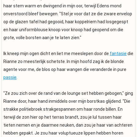
haar stem warm en dwingend in mijn oor, terwijl Edens mond
onverstoord bleef bewegen. "Stel je voor dat ze die zware envelop
op de glazen tafel had gegooid, haar koppelriem had losgegespt
en haar uniformblouse knoop voor knoop had geopend om die
grote, volle borsten aan je te laten zien."
Ik kneep mijn ogen dicht en liet me meeslepen door de
fantasie
die
Rianne zo meesterlijk schetste. In mijn hoofd zag ik de blonde
agente voor me, de blos op haar wangen die veranderde in pure
passie
.
"Ze zou zich over de rand van de lounge set hebben gebogen," ging
Rianne door, haar hand inmiddels over mijn borstkas glijdend. "Die
strakke politiebroek strakgespannen om haar ronde billen. En
terwijl de zon hier op het terras brandt, zou je lul tussen haar
tieten nemen en je daarmee neuken, dan zou je haar van achteren
hebben gepakt. Je zou haar voluptueuze lippen hebben horen