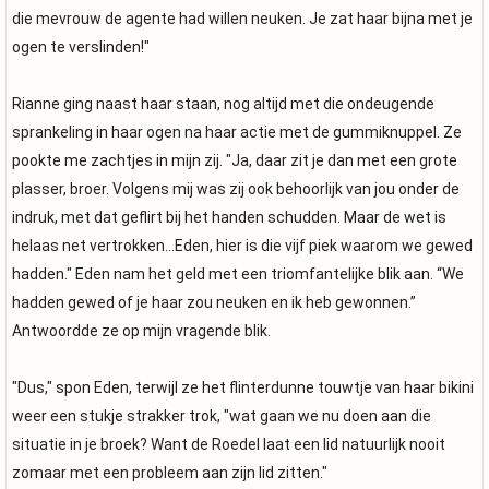
die mevrouw de agente had willen neuken. Je zat haar bijna met je
ogen te verslinden!"
Rianne ging naast haar staan, nog altijd met die ondeugende
sprankeling in haar ogen na haar actie met de gummiknuppel. Ze
pookte me zachtjes in mijn zij. "Ja, daar zit je dan met een grote
plasser, broer. Volgens mij was zij ook behoorlijk van jou onder de
indruk, met dat geflirt bij het handen schudden. Maar de wet is
helaas net vertrokken...Eden, hier is die vijf piek waarom we gewed
hadden." Eden nam het geld met een triomfantelijke blik aan. “We
hadden gewed of je haar zou neuken en ik heb gewonnen.”
Antwoordde ze op mijn vragende blik.
"Dus," spon Eden, terwijl ze het flinterdunne touwtje van haar bikini
weer een stukje strakker trok, "wat gaan we nu doen aan die
situatie in je broek? Want de Roedel laat een lid natuurlijk nooit
zomaar met een probleem aan zijn lid zitten."