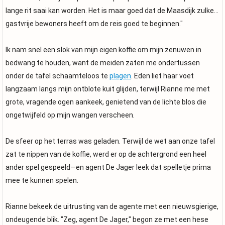
lange rit saai kan worden. Het is maar goed dat de Maasdijk zulke...
gastvrije bewoners heeft om de reis goed te beginnen."
Ik nam snel een slok van mijn eigen koffie om mijn zenuwen in
bedwang te houden, want de meiden zaten me ondertussen
onder de tafel schaamteloos te
plagen
. Eden liet haar voet
langzaam langs mijn ontblote kuit glijden, terwijl Rianne me met
grote, vragende ogen aankeek, genietend van de lichte blos die
ongetwijfeld op mijn wangen verscheen.
De sfeer op het terras was geladen. Terwijl de wet aan onze tafel
zat te nippen van de koffie, werd er op de achtergrond een heel
ander spel gespeeld—en agent De Jager leek dat spelletje prima
mee te kunnen spelen.
Rianne bekeek de uitrusting van de agente met een nieuwsgierige,
ondeugende blik. "Zeg, agent De Jager," begon ze met een hese