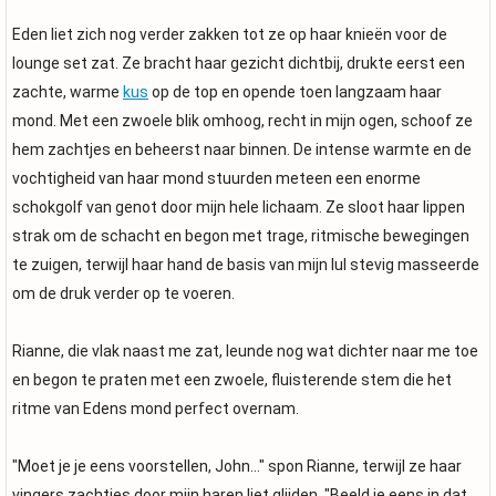
Eden liet zich nog verder zakken tot ze op haar knieën voor de
lounge set zat. Ze bracht haar gezicht dichtbij, drukte eerst een
zachte, warme
kus
op de top en opende toen langzaam haar
mond. Met een zwoele blik omhoog, recht in mijn ogen, schoof ze
hem zachtjes en beheerst naar binnen. De intense warmte en de
vochtigheid van haar mond stuurden meteen een enorme
schokgolf van genot door mijn hele lichaam. Ze sloot haar lippen
strak om de schacht en begon met trage, ritmische bewegingen
te zuigen, terwijl haar hand de basis van mijn lul stevig masseerde
om de druk verder op te voeren.
Rianne, die vlak naast me zat, leunde nog wat dichter naar me toe
en begon te praten met een zwoele, fluisterende stem die het
ritme van Edens mond perfect overnam.
"Moet je je eens voorstellen, John..." spon Rianne, terwijl ze haar
vingers zachtjes door mijn haren liet glijden. "Beeld je eens in dat