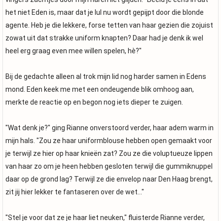
het niet Eden is, maar dat je lul nu wordt gepijpt door die blonde
agente. Heb je die lekkere, forse tetten van haar gezien die zojuist
zowat uit dat strakke uniform knapten? Daar had je denk ik wel
heel erg graag even mee willen spelen, hè?"
Bij de gedachte alleen al trok mijn lid nog harder samen in Edens
mond. Eden keek me met een ondeugende blik omhoog aan,
merkte de reactie op en begon nog iets dieper te zuigen.
"Wat denk je?" ging Rianne onverstoord verder, haar adem warm in
mijn hals. "Zou ze haar uniformblouse hebben open gemaakt voor
je terwijl ze hier op haar knieën zat? Zou ze die voluptueuze lippen
van haar zo om je heen hebben gesloten terwijl die gummiknuppel
daar op de grond lag? Terwijl ze die envelop naar Den Haag brengt,
zit jij hier lekker te fantaseren over de wet..."
"Stel je voor dat ze je haar liet neuken," fluisterde Rianne verder,