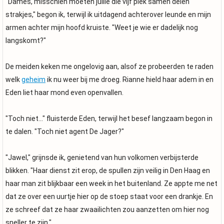
"Dames, misschien moeten jullie die vijf piek samen delen
strakjes," begon ik, terwijl ik uitdagend achterover leunde en mijn
armen achter mijn hoofd kruiste. "Weet je wie er dadelijk nog
langskomt?"
De meiden keken me ongelovig aan, alsof ze probeerden te raden
welk
geheim
ik nu weer bij me droeg. Rianne hield haar adem in en
Eden liet haar mond even openvallen.
"Toch niet..." fluisterde Eden, terwijl het besef langzaam begon in
te dalen. "Toch niet agent De Jager?"
"Jawel," grijnsde ik, genietend van hun volkomen verbijsterde
blikken. "Haar dienst zit erop, de spullen zijn veilig in Den Haag en
haar man zit blijkbaar een week in het buitenland. Ze appte me net
dat ze over een uurtje hier op de stoep staat voor een drankje. En
ze schreef dat ze haar zwaailichten zou aanzetten om hier nog
sneller te zijn."