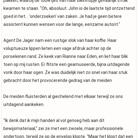
pakken, waarbij de touwtjes van haar bikinitopje gevaarlijk strak
kwamen te staan. "Oh, absoluut. John is de laatste tijd ontzettend
goed in het... 'onderzoeken' van zaken. Je had je geen betere
assistent kunnen wensen voor die lange, eenzame autorit."
Agent De Jager nam een rustige slok van haar koffie. Haar
voluptueuze lippen lieten een vage afdruk achter op de
porseleinen rand. Ze keek van Rianne naar Eden, en liet haar blik
toen op mij rusten. Er flitste een geamuseerde, bijna uitdagende
vonk door haar ogen. Ze was duidelijk niet zo snel van haar stuk
gebracht door het provocerende gedrag van de meiden.
De meiden fluisterden al giechelend met elkaar terwijl ze ons
uitdagend aankeken.
"Ik denk dat ik mijn handen al vol genoeg heb aan dit
bewijsmateriaal," zei ze met een zwoele, maar professionele
ondertoon, terwijl ze op de envelop klopte. "Maar het klopt dat een