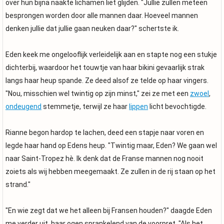
over hun bijna naakte lichamen liet glijden. "Jullie zullen meteen
besprongen worden door alle mannen daar. Hoeveel mannen
denken jullie dat jullie gaan neuken daar?" schertste ik.
Eden keek me ongelooflijk verleidelijk aan en stapte nog een stukje
dichterbij, waardoor het touwtje van haar bikini gevaarlijk strak
langs haar heup spande. Ze deed alsof ze telde op haar vingers.
"Nou, misschien wel twintig op zijn minst," zei ze met een
zwoel
,
ondeugend
stemmetje, terwijl ze haar
lippen
licht bevochtigde.
Rianne begon hardop te lachen, deed een stapje naar voren en
legde haar hand op Edens heup. "Twintig maar, Eden? We gaan wel
naar Saint-Tropez hè. Ik denk dat de Franse mannen nog nooit
zoiets als wij hebben meegemaakt. Ze zullen in de rij staan op het
strand."
"En wie zegt dat we het alleen bij Fransen houden?" daagde Eden
me verder uit, haar ogen sprankelend van de voorpret. "Als het