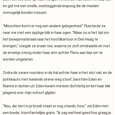
en gaf me een snelle, veelzeggende knipoog die de meiden
onmogelijk konden missen.
"Misschien komt er nog een andere gelegenheid.” Fluisterde ze
naar me met een spijtige blik in haar ogen. “Maar nu is het tijd om
het bewijsmateriaal naar het hoofdkantoor in Den Haag te
brengen," voegde ze eraan toe, waarna ze zich omdraaide en met
de envelop stevig onder haar arm achter Floris aan liep om te
worden uitgelaten.
Zodra de zware voordeur in de hal achter haar in het slot viel, en de
politieauto met loeiende sirene weg stoof, barstten Eden en
Rianne in lachen uit. Eden kwam meteen dichterbij en liet haar blik
plagend over mijn schoot glijden.
"Nou, die tent in je broek staat er nog steeds, hoor," zei Eden met
een brede, triomfantelijke grijns. "Ik zag wel heel goed hoe graag je