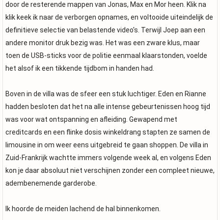
door de resterende mappen van Jonas, Max en Mor heen. Klik na
klik keek ik naar de verborgen opnames, en voltooide uiteindelijk de
definitieve selectie van belastende video's. Terwijl Joep aan een
andere monitor druk bezig was. Het was een zware klus, maar
toen de USB-sticks voor de politie eenmaal klaarstonden, voelde
het alsof ik een tikkende tijdbom in handen had.
Boven in de villa was de sfeer een stuk luchtiger. Eden en Rianne
hadden besloten dat het na alle intense gebeurtenissen hoog tijd
was voor wat ontspanning en afleiding. Gewapend met
creditcards en een flinke dosis winkeldrang stapten ze samen de
limousine in om weer eens uitgebreid te gaan shoppen. De villa in
Zuid-Frankrijk wachtte immers volgende week al, en volgens Eden
kon je daar absoluut niet verschijnen zonder een compleet nieuwe,
adembenemende garderobe.
Ik hoorde de meiden lachend de hal binnenkomen.