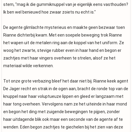
stem, "mag ik die gummiknuppel van je eigenlijk eens vasthouden?
Ik ben wel benieuwd hoe zwaar zoiets nu echt is."
De agente glimlachte mysterieus en maakte geen bezwaar toen
Rianne dichterbij kwam. Met een soepele beweging trok Rianne
het wapen uit de metalen ring aan de koppel van het uniform. Ze
woog het zwarte, stevige rubber even in haar hand en begon er
zachtjes met haar vingers overheen te strelen, alsof ze het
materiaal wilde verkennen.
Tot onze grote verbazing bleef het daar niet bij. Rianne keek agent
De Jager recht en strak in de ogen aan, bracht de ronde top van de
knuppel naar haar voluptueuze lippen en gleed er langzaam met
haar tong overheen. Vervolgens nam ze het uiteinde in haar mond
en begon het ding met zuigende bewegingen te pijpen, zonder
haar uitdagende blik ook maar een seconde van de agente af te
wenden. Eden begon zachtjes te giechelen bij het zien van deze