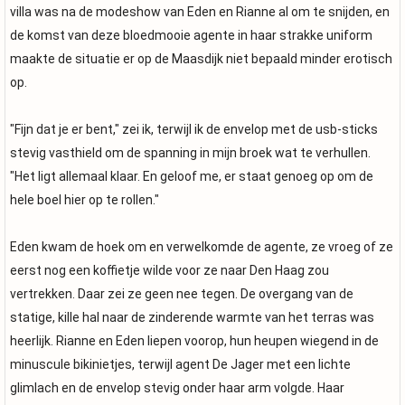
villa was na de modeshow van Eden en Rianne al om te snijden, en
de komst van deze bloedmooie agente in haar strakke uniform
maakte de situatie er op de Maasdijk niet bepaald minder erotisch
op.
"Fijn dat je er bent," zei ik, terwijl ik de envelop met de usb-sticks
stevig vasthield om de spanning in mijn broek wat te verhullen.
"Het ligt allemaal klaar. En geloof me, er staat genoeg op om de
hele boel hier op te rollen."
Eden kwam de hoek om en verwelkomde de agente, ze vroeg of ze
eerst nog een koffietje wilde voor ze naar Den Haag zou
vertrekken. Daar zei ze geen nee tegen. De overgang van de
statige, kille hal naar de zinderende warmte van het terras was
heerlijk. Rianne en Eden liepen voorop, hun heupen wiegend in de
minuscule bikinietjes, terwijl agent De Jager met een lichte
glimlach en de envelop stevig onder haar arm volgde. Haar