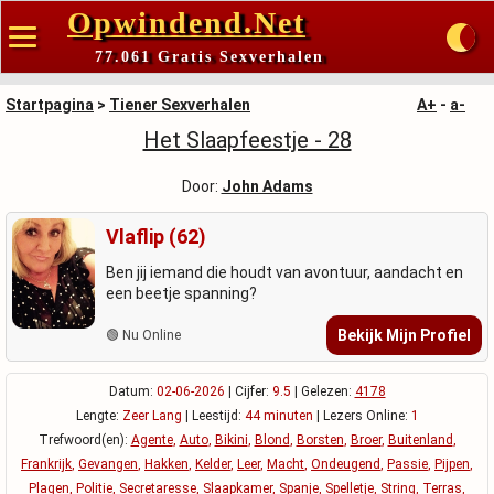
Opwindend.Net
77.061 Gratis Sexverhalen
Startpagina
>
Tiener Sexverhalen
A+
-
a-
Het Slaapfeestje - 28
Door:
John Adams
Vlaflip (62)
Ben jij iemand die houdt van avontuur, aandacht en
een beetje spanning?
Bekijk Mijn Profiel
🟢 Nu Online
Datum:
02-06-2026
| Cijfer:
9.5
| Gelezen:
4178
Lengte:
Zeer Lang
| Leestijd:
44 minuten
| Lezers Online:
1
Trefwoord(en):
Agente
,
Auto
,
Bikini
,
Blond
,
Borsten
,
Broer
,
Buitenland
,
Frankrijk
,
Gevangen
,
Hakken
,
Kelder
,
Leer
,
Macht
,
Ondeugend
,
Passie
,
Pijpen
,
Plagen
,
Politie
,
Secretaresse
,
Slaapkamer
,
Spanje
,
Spelletje
,
String
,
Terras
,