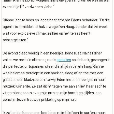
naast Rianne klom. "Volgens mij is die spanning van de wet nu wel
even uit je lijf verdwenen, John."
Rianne lachte hees en legde haar arm om Edens schouder. "En die
agente is inmiddels al halverwege Den Haag, zonder dat ze weet
wat voor explosieve climax ze hier op het terras heeft
achtergelaten."
De avond gleed voorbij in een heerlijke, lome rust. Na het diner
zaten we met z'n allen nog na te
genieten
op de bank, gevangen in
die perfecte, ontspannen sfeer die altijd in de villa hing. Rianne
was helemaal verdiept in een boek en sloeg af en toe met een
glimlach een bladzijde om, terwijl Eden met haar oortjes in naar
muziek luisterde. Ze zat dicht tegen me aan en liet haar zachte
vingers langzaam over mijn arm en mijn borstkas glijden, een
constante, vertrouwde prikkeling op mijn huid.
Ik zat ondertussen een beetje op mijn telefoon te surfen, maar