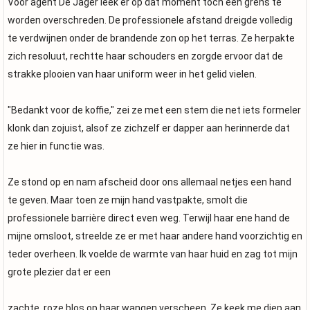
Voor agent De Jager leek er op dat moment toch een grens te
worden overschreden. De professionele afstand dreigde volledig
te verdwijnen onder de brandende zon op het terras. Ze herpakte
zich resoluut, rechtte haar schouders en zorgde ervoor dat de
strakke plooien van haar uniform weer in het gelid vielen.
"Bedankt voor de koffie," zei ze met een stem die net iets formeler
klonk dan zojuist, alsof ze zichzelf er dapper aan herinnerde dat
ze hier in functie was.
Ze stond op en nam afscheid door ons allemaal netjes een hand
te geven. Maar toen ze mijn hand vastpakte, smolt die
professionele barrière direct even weg. Terwijl haar ene hand de
mijne omsloot, streelde ze er met haar andere hand voorzichtig en
teder overheen. Ik voelde de warmte van haar huid en zag tot mijn
grote plezier dat er een
zachte, roze blos op haar wangen verscheen. Ze keek me diep aan