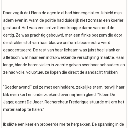
Daar zag ik dat Floris de agente al had binnengelaten. Ik hield mijn
adem even in, want de politie had duidelijk niet zomaar een koerier
gestuurd. Het was een ontzettend knappe dame van rond de
dertig. Ze was prachtig gebouwd, met een flinke boezem die door
de strakke stof van haar blauwe uniformblouse extra werd
geaccentueerd. De rest van haar lichaam was juist heel slank en
atletisch, wat haar een indrukwekkende verschijning maakte. Haar
lange, blonde haren vielen in zachte golven over haar schouders en
ze had volle, voluptueuze lippen die direct de aandacht trokken.
"Goedenavond," zei ze met een heldere, zakelijke stem, terwijl haar
blik even kort en onderzoekend over mij heen gleed. "Ik ben De
Jager, agent De Jager. Rechercheur Frederique stuurde mij om het
materiaal op te halen."
Ik slikte een keer en probeerde me te herpakken. De spanning in de