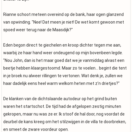
Rianne schoot meteen overeind op de bank, haar ogen glanzend
van opwinding. "Nee! Dat meen je niet! De wet komt gewoon met
spoed weer terug naar de Maasdijk?"
Eden begon direct te giechelen en kroop dichter tegen me aan,
waarbij ze haar hand weer ondeugend op mijn bovenbeen legde.
"Nou John, dan is het maar goed dat we je vanmiddag alvast een
beetje hebben klaargestoomd. Maar zo te voelen... begint die tent
in je broek nu alweer rillingen te vertonen. Wat denk je, zullen we
haar dadelijk eens heel warm welkom heten met z'n drietjes?"
De klanken van de dichtslaande autodeur op het grind buiten
waren het startschot. De tijd had de afgelopen zestig minuten
gekropen, maar nu was ze er. Ik stoof de hal door, nog voordat de
deurbel de kans kreeg om het stilzwijgen in de villa te doorbreken,
en smeet de zware voordeur open.