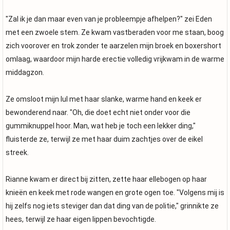
"Zal ik je dan maar even van je probleempje afhelpen?" zei Eden
met een zwoele stem. Ze kwam vastberaden voor me staan, boog
zich voorover en trok zonder te aarzelen mijn broek en boxershort
omlaag, waardoor mijn harde erectie volledig vrijkwam in de warme
middagzon.
Ze omsloot mijn lul met haar slanke, warme hand en keek er
bewonderend naar. "Oh, die doet echt niet onder voor die
gummiknuppel hoor. Man, wat heb je toch een lekker ding,"
fluisterde ze, terwijl ze met haar duim zachtjes over de eikel
streek.
Rianne kwam er direct bij zitten, zette haar ellebogen op haar
knieën en keek met rode wangen en grote ogen toe. "Volgens mij is
hij zelfs nog iets steviger dan dat ding van de politie," grinnikte ze
hees, terwijl ze haar eigen lippen bevochtigde.