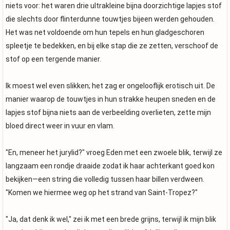
niets voor: het waren drie ultrakleine bijna doorzichtige lapjes stof
die slechts door flinterdunne touwtjes bijeen werden gehouden.
Het was net voldoende om hun tepels en hun gladgeschoren
spleetje te bedekken, en bij elke stap die ze zetten, verschoof de
stof op een tergende manier.
Ik moest wel even slikken; het zag er ongelooflijk erotisch uit. De
manier waarop de touwtjes in hun strakke heupen sneden en de
lapjes stof bijna niets aan de verbeelding overlieten, zette mijn
bloed direct weer in vuur en vlam.
"En, meneer het jurylid?" vroeg Eden met een zwoele blik, terwijl ze
langzaam een rondje draaide zodat ik haar achterkant goed kon
bekijken—een string die volledig tussen haar billen verdween.
"Komen we hiermee weg op het strand van Saint-Tropez?"
"Ja, dat denk ik wel," zei ik met een brede grijns, terwijl ik mijn blik