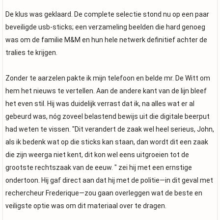
De klus was geklaard. De complete selectie stond nu op een paar
beveiligde usb-sticks; een verzameling beelden die hard genoeg
was om de familie M&M en hun hele netwerk definitief achter de
tralies te krijgen.
Zonder te aarzelen pakte ik mijn telefoon en belde mr. De Witt om
hem het nieuws te vertellen. Aan de andere kant van de lijn bleef
het even stil. Hij was duidelijk verrast dat ik, na alles wat er al
gebeurd was, nóg zoveel belastend bewijs uit die digitale beerput
had weten te vissen. "Dit verandert de zaak wel heel serieus, John,
als ik bedenk wat op die sticks kan staan, dan wordt dit een zaak
die zijn weerga niet kent, dit kon wel eens uitgroeien tot de
grootste rechtszaak van de eeuw. " zei hij met een ernstige
ondertoon. Hij gaf direct aan dat hij met de politie—in dit geval met
rechercheur Frederique—zou gaan overleggen wat de beste en
veiligste optie was om dit materiaal over te dragen.