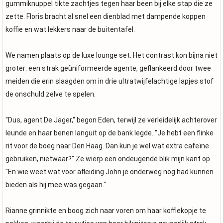
gummiknuppel tikte zachtjes tegen haar been bij elke stap die ze
zette. Floris bracht al snel een dienblad met dampende koppen
koffie en wat lekkers naar de buitentafel.
We namen plaats op de luxe lounge set. Het contrast kon bijna niet
groter: een strak geüniformeerde agente, geflankeerd door twee
meiden die erin slaagden om in drie ultratwijfelachtige lapjes stof
de onschuld zelve te spelen.
"Dus, agent De Jager," begon Eden, terwijl ze verleidelijk achterover
leunde en haar benen languit op de bank legde. "Je hebt een flinke
rit voor de boeg naar Den Haag. Dan kun je wel wat extra cafeïne
gebruiken, nietwaar?" Ze wierp een ondeugende blik mijn kant op.
"En wie weet wat voor afleiding John je onderweg nog had kunnen
bieden als hij mee was gegaan."
Rianne grinnikte en boog zich naar voren om haar koffiekopje te