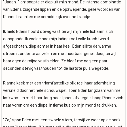
"Jaaah..." ontsnapte er diep uit mijn mond. De intense combinatie
van Edens zuigende lippen en de opzwepende, geile woorden van
Rianne brachten me onmiddellijk over het randje.
Ik hield Edens hoofd stevig vast terwijl mijn hele lichaam zich
aanspande. Ik voelde hoe mijn lading met volle kracht werd
afgeschoten, diep achter in haar keel. Eden slikte de warme
stroom zonder te aarzelen en met hoorbaar genot door, terwijl
haar ogen de mijne vasthielden. Ze bleef me nog een paar
seconden stevig vasthouden tot de laatste puls wegebde.
Rianne keek met een triomfantelijke blik toe, haar ademhaling
versneld door het hele schouwspel. Toen Eden langzaam van me
loskwam en met haar tong haar lippen afveegde, boog Rianne zich
naar voren om een diepe, intieme kus op mijn mond te drukken.
"Zo," spon Eden met een zwoele stem, terwijl ze weer op de bank