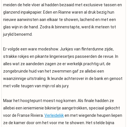
meiden de hele vloer al hadden bezaaid met exclusieve tassen en
glanzend inpakpapier. Eden en Rianne waren al druk bezig hun
nieuwe aanwinsten aan elkaar te showen, lachend en met een
glas wijn in de hand. Zodra ik binnenstapte, werd ik meteen tot
jurylid benoemd.
Er volgde een ware modeshow. Jurkjes van flinterdunne zijde,
strakke rokjes en pikante lingeriesetjes passeerden de revue. In
alles wat ze aandeden zagen ze er werkelijk prachtig uit; de
zongebruinde huid van het zwemmen gaf ze allebei een
waanzinnige uitstraling. Ik leunde achterover in de bank en genoot
met volle teugen van mijn rol als jury.
Maar het hoogtepunt moest nog komen. Als finale hadden ze
allebei een ieniemienie bikinietje aangetrokken, speciaal gekocht
voor de Franse Riviera.
Verleidelijk
en met wiegende heupen liepen
ze de kamer door om het voor me te showen. Het stelde bijna