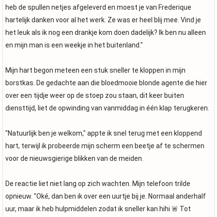
heb de spullen netjes afgeleverd en moest je van Frederique
hartelijk danken voor al het werk. Ze was er heel blij mee. Vind je
het leuk als ik nog een drankje kom doen dadelijk? Ik ben nu alleen
en mijn man is een weekje in het buitenland."
Mijn hart begon meteen een stuk sneller te kloppen in mijn
borstkas. De gedachte aan die bloedmooie blonde agente die hier
over een tijdje weer op de stoep zou staan, dit keer buiten
diensttijd, liet de opwinding van vanmiddag in één klap terugkeren.
"Natuurlijk ben je welkom," appte ik snel terug met een kloppend
hart, terwijl ik probeerde mijn scherm een beetje af te schermen
voor de nieuwsgierige blikken van de meiden.
De reactie liet niet lang op zich wachten. Mijn telefoon trilde
opnieuw. "Oké, dan ben ik over een uurtje bij je. Normaal anderhalf
uur, maar ik heb hulpmiddelen zodat ik sneller kan hihi 🚨 Tot