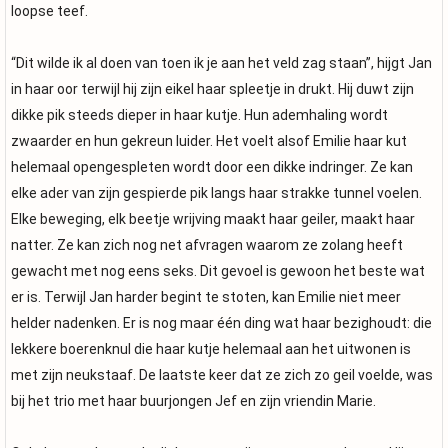
loopse teef.
“Dit wilde ik al doen van toen ik je aan het veld zag staan”, hijgt Jan
in haar oor terwijl hij zijn eikel haar spleetje in drukt. Hij duwt zijn
dikke pik steeds dieper in haar kutje. Hun ademhaling wordt
zwaarder en hun gekreun luider. Het voelt alsof Emilie haar kut
helemaal opengespleten wordt door een dikke indringer. Ze kan
elke ader van zijn gespierde pik langs haar strakke tunnel voelen.
Elke beweging, elk beetje wrijving maakt haar geiler, maakt haar
natter. Ze kan zich nog net afvragen waarom ze zolang heeft
gewacht met nog eens seks. Dit gevoel is gewoon het beste wat
er is. Terwijl Jan harder begint te stoten, kan Emilie niet meer
helder nadenken. Er is nog maar één ding wat haar bezighoudt: die
lekkere boerenknul die haar kutje helemaal aan het uitwonen is
met zijn neukstaaf. De laatste keer dat ze zich zo geil voelde, was
bij het trio met haar buurjongen Jef en zijn vriendin Marie.