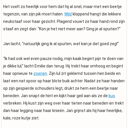
Het voelt zo heerlijk voor hem dat hij al snel, maar met een beetje
tegenzin, van zijn pik moet halen.
Wild
kloppend hangt die lekkere
neukstaaf voor haar gezicht. Plagend vouwt ze haar hand rond zijn
staaf en zegt dan: “Kon je het niet meer aan? Ging je al spuiten?”
Jan lacht, “natuurlijk ging ik al spuiten, wat kan je dat goed zeg!”
“Ik had ook wel even pauze nodig, mijn kaak begint pijn te doen van
je dikke lul,” lacht Emilie dan terug. Hij trekt haar omhoog en begint
haar opnieuw te
zoenen
. Zijn lul zit geklemd tussen hen beide en
laat een nat spoor op haar blote buik achter. Nadat ze haar handen
op zijn gespierde schouders legt, drukt ze hem een beetje naar
beneden. Jan snapt de hint en kijkt haar geil aan als ze de
kus
verbreken. Hij kust zijn weg over haar tieten naar beneden en trekt
dan haar legging naar haar knieën. Jan grijnst als hij haar heerlijke,
kale, roze kutje ziet.