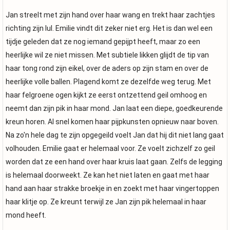
Jan streelt met zijn hand over haar wang en trekt haar zachtjes
richting zijn lul. Emilie vindt dit zeker niet erg. Het is dan wel een
tijdje geleden dat ze nog iemand gepijpt heeft, maar zo een
heerlijke wil ze niet missen. Met subtiele likken glijdt de tip van
haar tong rond zijn eikel, over de aders op zijn stam en over de
heerlijke volle ballen. Plagend komt ze dezelfde weg terug. Met
haar felgroene ogen kijkt ze eerst ontzettend geil omhoog en
neemt dan zijn pik in haar mond. Jan laat een diepe, goedkeurende
kreun horen. Al snel komen haar pijpkunsten opnieuw naar boven.
Na zo'n hele dag te zijn opgegeild voelt Jan dat hij dit niet lang gaat
volhouden. Emilie gaat er helemaal voor. Ze voelt zichzelf zo geil
worden dat ze een hand over haar kruis laat gaan. Zelfs de legging
is helemaal doorweekt. Ze kan het niet laten en gaat met haar
hand aan haar strakke broekje in en zoekt met haar vingertoppen
haar klitje op. Ze kreunt terwijl ze Jan zijn pik helemaal in haar
mond heeft.