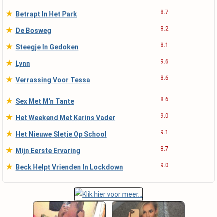
★
8.7
Betrapt In Het Park
★
8.2
De Bosweg
★
8.1
Steegje In Gedoken
★
9.6
Lynn
★
8.6
Verrassing Voor Tessa
★
8.6
Sex Met M'n Tante
★
9.0
Het Weekend Met Karins Vader
★
9.1
Het Nieuwe Sletje Op School
★
8.7
Mijn Eerste Ervaring
★
9.0
Beck Helpt Vrienden In Lockdown