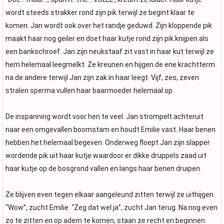
wordt steeds strakker rond zijn pik terwijl ze begint klaar te
komen. Jan wordt ook over het randje geduwd. Zijn kloppende pik
maakt haar nog geiler en doet haar kutje rond zijn pik knijpen als
een bankschroef. Jan zijn neukstaaf zit vast in haar kut terwijl ze
hem helemaal leegmelkt. Ze kreunen en hijgen de ene krachtterm
na de andere terwijl Jan zijn zak in haar leegt. Vijf, zes, zeven
stralen sperma vullen haar baarmoeder helemaal op.
De inspanning wordt voor hen te veel. Jan strompelt achteruit
naar een omgevallen boomstam en houdt Emilie vast. Haar benen
hebben het helemaal begeven. Onderweg floept Jan zijn slapper
wordende pik uit haar kutje waardoor er dikke druppels zaad uit
haar kutje op de bosgrond vallen en langs haar benen druipen.
Ze blijven even tegen elkaar aangeleund zitten terwijl ze uithijgen.
“Wow”, zucht Emilie. “Zeg dat wel ja”, zucht Jan terug. Na nog even
zo te zitten en op adem te komen, staan ze recht en beginnen