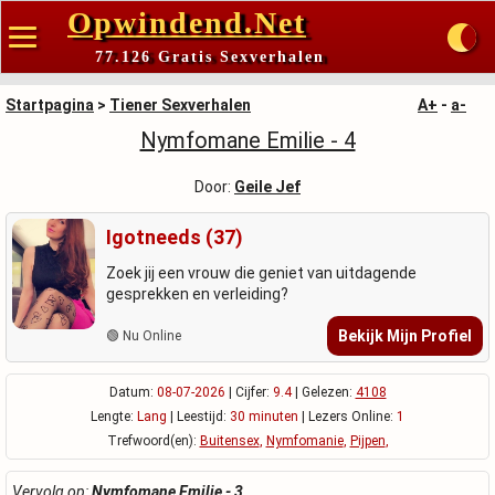
Opwindend.Net
77.126 Gratis Sexverhalen
Startpagina
>
Tiener Sexverhalen
A+
-
a-
Nymfomane Emilie - 4
Door:
Geile Jef
Igotneeds (37)
Zoek jij een vrouw die geniet van uitdagende
gesprekken en verleiding?
Bekijk Mijn Profiel
🟢 Nu Online
Datum:
08-07-2026
| Cijfer:
9.4
| Gelezen:
4108
Lengte:
Lang
| Leestijd:
30 minuten
| Lezers Online:
1
Trefwoord(en):
Buitensex
,
Nymfomanie
,
Pijpen
,
Vervolg op:
Nymfomane Emilie - 3