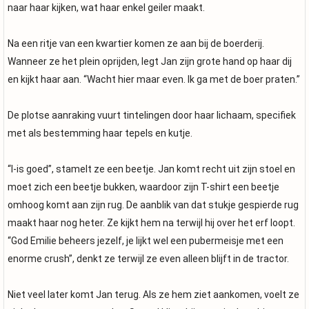
naar haar kijken, wat haar enkel geiler maakt.
Na een ritje van een kwartier komen ze aan bij de boerderij.
Wanneer ze het plein oprijden, legt Jan zijn grote hand op haar dij
en kijkt haar aan. “Wacht hier maar even. Ik ga met de boer praten.”
De plotse aanraking vuurt tintelingen door haar lichaam, specifiek
met als bestemming haar tepels en kutje.
“I-is goed”, stamelt ze een beetje. Jan komt recht uit zijn stoel en
moet zich een beetje bukken, waardoor zijn T-shirt een beetje
omhoog komt aan zijn rug. De aanblik van dat stukje gespierde rug
maakt haar nog heter. Ze kijkt hem na terwijl hij over het erf loopt.
“God Emilie beheers jezelf, je lijkt wel een pubermeisje met een
enorme crush”, denkt ze terwijl ze even alleen blijft in de tractor.
Niet veel later komt Jan terug. Als ze hem ziet aankomen, voelt ze