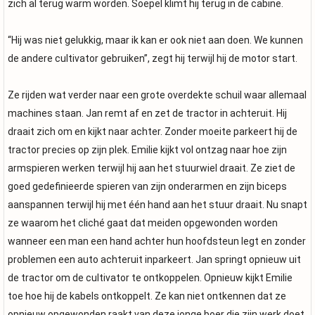
zich al terug warm worden. Soepel klimt hij terug in de cabine.
“Hij was niet gelukkig, maar ik kan er ook niet aan doen. We kunnen
de andere cultivator gebruiken”, zegt hij terwijl hij de motor start.
Ze rijden wat verder naar een grote overdekte schuil waar allemaal
machines staan. Jan remt af en zet de tractor in achteruit. Hij
draait zich om en kijkt naar achter. Zonder moeite parkeert hij de
tractor precies op zijn plek. Emilie kijkt vol ontzag naar hoe zijn
armspieren werken terwijl hij aan het stuurwiel draait. Ze ziet de
goed gedefinieerde spieren van zijn onderarmen en zijn biceps
aanspannen terwijl hij met één hand aan het stuur draait. Nu snapt
ze waarom het cliché gaat dat meiden opgewonden worden
wanneer een man een hand achter hun hoofdsteun legt en zonder
problemen een auto achteruit inparkeert. Jan springt opnieuw uit
de tractor om de cultivator te ontkoppelen. Opnieuw kijkt Emilie
toe hoe hij de kabels ontkoppelt. Ze kan niet ontkennen dat ze
opnieuw opgewonden raakt van deze jonge boer die zijn werk doet.