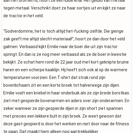
aan het dromen is, hoort ze een luide knal. Het geluid van metaal
tegen metaal. Verschrikt doet ze haar oortjes uit en kijkt ze naar
de tractor in het veld.
“Godverdomme, het is toch altijd het-fucking-zelfde. Die gierige
zak geeft me altijd slecht materiaal!”, hoort ze dan door het veld
galmen. Verbaasd kijkt Emilie naar de boer die uit zijn tractor
springt. En dan is ze nog meer verbaasd als ze de boer in kwestie
bekijkt. Ze schat hem rond de 22 jaar oud met kort geknipte bruine
haren en een scherpe kaaklijn. Hij heeft zich ook al op de warmere
temperaturen voorzien. Een T-shirt dat strak rond zijn
bovenlichaam zit en een korte broek tot halverwege zijn dijen.
Emilie voelt een kriebel in haar onderbuik als ze zijn brede borstkas
ziet met gespierde bovenarmen en aders over zijn onderarmen. En
zeker wanneer ze zijn gespierde dijen in zijn short ziet spannen
met precies een lekkere bult in zijn broek. Ze weet gewoon dat
deze gast gespierd is door het werken en niet door naar de fitness
te gaan. Dat maakt hem alleen nog aantrekkelijker.