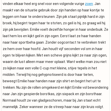
vinden elkaar heel erg snel voor een volgende vurige
zoen
. Jan
maakt van de situatie gebruik door zijn handen op haar kontje te
leggen om haar te ondersteunen. Zijn pik staat pijnlijk hard in zijn
broek, hij begint tegen haar te stoten, zo geil is hij, zo graag wil hij
zijn pik bevrijden. Emilie voelt dezelfde honger in haar onderbuik. Ze
laat hem los en kijkt geil in zijn ogen. Eerst laat ze haar handen
naar haar sportbeha gaan. Zonder oogcontact te verbreken trekt
ze hem over haar hoofd. Jan houdt vijf seconden vol om in haar
ogen te blijven kijken. Met een scheve grijns kijkt ze naar zijn ogen,
waarin de lust alleen maar meer oplaait. Want welke man zou niet
zo kijken naar een volle C-cup met kleine, stijve tepels in het
midden. Terwijl hij nog gehypnotiseerd is door haar tieten,
beweegt Emilie haar handen naar zijn shirt en begint het uit te
trekken. Nu zijn de rollen omgekeerd en kijkt Emilie vol bewondering
naar Jan zijn gespierde borstkas, zijn sixpack en zijn borsthaar.
Normaal houdt ze van gladgeschoren, maar bij Jan staat echt
mannelijk. Zeker wanneer ze de streep haar naar zijn kruis volgt.