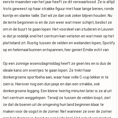
eerste maanden van het jaar heeft ze dit verwaarloosd. Ze is altijd
trots geweest op haar strakke figuur met haar lange benen, ronde
kontje en slanke taille. Dat wil ze dan ook zeker blijven houden. Nu
de lente begonnen is en de zon weer wat meer schijnt, beslist ze
om in de buurt te gaan lopen. Het voordeel van studeren in Leuven
is dat je redelijk snel het centrum kan verlaten en wat meer op het
platteland zit. Rustig tussen de velden en weilanden lopen, Spotify
op en helemaal kunnen ontspannen, hier geniet Emilie echt van.
Op een zonnige woensdagmiddag heeft ze geen les en is dus de
ideale kans om eventjes te gaan lopen. Ze trekt haar
donkergroene sportbeha aan, waar haar volle C-cup lekker in te
zien is. Hierover nog een dun jasje en dan een strakke, ook
donkergroene legging. Een kleine twintig minuten later is ze al uit
het centrum weggelopen. Terwijl ze tussen de velden loopt, ziet
ze dat de boeren uit de omgeving hun land beginnen klaar te
maken voor de oogst in de zomer. Net wanneer ze over de zomer