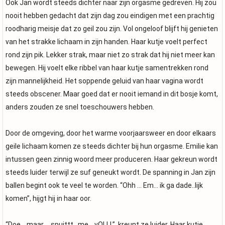
Ook Jan wordt steeds dichter naar zijn orgasme gedreven. Hij zou
nooit hebben gedacht dat zijn dag zou eindigen met een prachtig
roodharig meisje dat zo geil zou zijn. Vol ongeloof blijft hij genieten
van het strakke lichaam in zijn handen. Haar kutje voelt perfect
rond zijn pik. Lekker strak, maar niet zo strak dat hij niet meer kan
bewegen. Hij voelt elke ribbel van haar kutje samentrekken rond
zijn mannelijkheid. Het soppende geluid van haar vagina wordt
steeds obscener. Maar goed dat er nooit iemand in dit bosje komt,
anders zouden ze snel toeschouwers hebben.
Door de omgeving, door het warme voorjaarsweer en door elkaars
geile lichaam komen ze steeds dichter bij hun orgasme. Emilie kan
intussen geen zinnig woord meer produceren. Haar gekreun wordt
steeds luider terwijl ze suf geneukt wordt. De spanning in Jan zijn
ballen begint ook te veel te worden. “Ohh … Em… ik ga dade..lijk
komen”, hijgt hij in haar oor.
“Doe… maar…, spuittt…me….vOLLL”, kreunt ze luider. Haar kutje