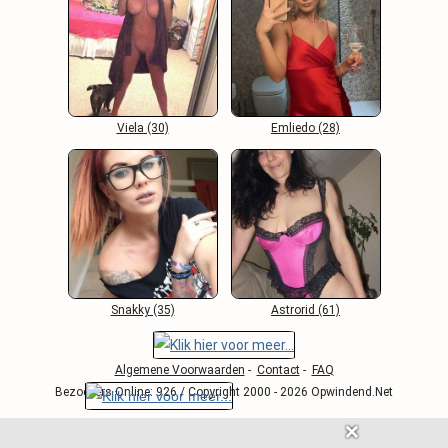
Viela (30)
Emliedo (28)
Snakky (35)
Astrorid (61)
Algemene Voorwaarden
-
Contact
-
FAQ
Bezoekers Online: 926 / Copyright 2000 - 2026 Opwindend.Net
❌