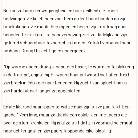
Nu kan ze haar nieuwsgierigheid en haar geilheid niet meer
bedwingen. Ze knielt neer voor hem en legt haar handen op zijn
broeksknoop. Ze maakt hem open en begint zijn rits traag naar
beneden te trekken. Tot haar verbazing ziet ze dadelijk Jan zijn
getrimd schaamhaar tevoorschijn komen. Ze kijkt verbaasd naar
omhoog. Draagt hij echt geen ondergoed?
“Op warme dagen draag ik nooit een boxer, te warm en te plakkerig
in de tractor”, grijnst hij. Hij wacht haar antwoord niet af en trekt
zijn broek in één keer naar beneden. Hij zucht van opluchting nu
zijn harde pik niet langer zit opgesloten.
Emilie likt rond haar lippen terwijl ze naar zijn stijve paal kijkt. Een
goede 17cm lang, maar zo dik als een colablik en met aders die
over de stam kronkelen. Hij is al zo stijf dat zijn voorhuid helemaal
naar achter gaat en zijn paars, kloppende eikel bloot ligt.