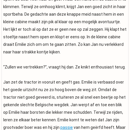
klimmen. Terwijl ze omhoog klimt, krijgt Jan een goed zicht in haar
sportbeha. De gedachte aan deze knappe meid naast hem in een
kleine cabine maakt zijn pik al klaar op een mogelijk avontuurtje.
Het lijkt er toch al op dat ze er geen nee op zal zeggen. Hij klapt het
stoeltje naast hem open en klopt er eens op. In de kleine cabine
draait Emilie zich om om te gaan zitten. Zo kan Jan nu verlekkerd
naar haar strakke kontje kijken.
“Zullen we vertrekken?”, vraagt hij dan. Ze knikt enthousiast terug.
Jan zet de tractor in vooruit en geeft gas. Emilie is verbaasd over
het goede uitzicht nu ze zo hoog boven de weg zit. Omdat de
tractor niet goed geveerd is, stuiteren ze al snel een beetje op het
gekende slechte Belgische wegdek. Jan werpt af en toe een blik
op Emilie haar borsten die lekker mee schudden. Terwijl ze rijden,
leren ze elkaar beter kennen. Emilie komt te weten dat Jan zijn
grootvader boer was en hij zijn
passie
van hem geërfd heeft. Maar