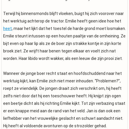
Terwijl hij binnensmonds blijft vloeken, buigt hij zich voorover naar
het werktuig achterop de tractor. Emilie heeft geen idee hoe het
heet
, maar het lijkt dat het toestel de harde grond moet losmaken.
Emilie steunt intussen op een houten paaltje van de omheining. Ze
bijt even op haar lip als ze de boer zijn strakke kontje in zijn korte
broek ziet. Ze wrijft haar benen tegen elkaar en voelt zich nat
worden. Haar libido wordt wakker, als een leeuw die zijn prooi ziet.
Wanneer de jonge boer recht staat en hoofdschuddend naar het
werktuig kijkt, kan Emilie zich niet meer inhouden. “Problemen?”,
roept ze vriendelijk. De jongen draait zich verschrikt om, hij heeft
zelfs niet door dat hij een toeschouwer heeft. Hij knijpt zijn ogen
een beetje dicht als hij richting Emilie kijkt. Tot zijn verbazing staat
er een knappe meid aan de rand van het veld. Jan is dan ook een
liefhebber van het vrouwelijke geslacht en schuwt aandacht niet.
Hij heeft al voldoende avonturen op de strozolder gehad.