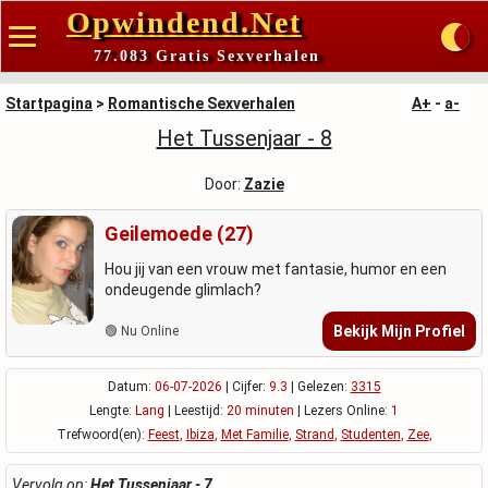
Opwindend.Net
77.083 Gratis Sexverhalen
Startpagina
>
Romantische Sexverhalen
A+
-
a-
Het Tussenjaar - 8
Door:
Zazie
Geilemoede (27)
Hou jij van een vrouw met fantasie, humor en een
ondeugende glimlach?
Bekijk Mijn Profiel
🟢 Nu Online
Datum:
06-07-2026
| Cijfer:
9.3
| Gelezen:
3315
Lengte:
Lang
| Leestijd:
20 minuten
| Lezers Online:
1
Trefwoord(en):
Feest
,
Ibiza
,
Met Familie
,
Strand
,
Studenten
,
Zee
,
Vervolg op:
Het Tussenjaar - 7