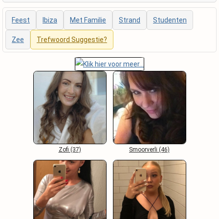
Feest
Ibiza
Met Familie
Strand
Studenten
Zee
Trefwoord Suggestie?
Zofi (37)
Smoorverli (46)