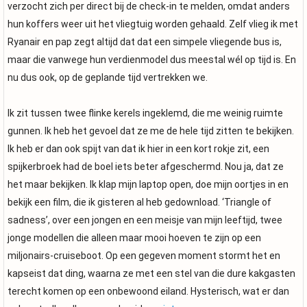
verzocht zich per direct bij de check-in te melden, omdat anders
hun koffers weer uit het vliegtuig worden gehaald. Zelf vlieg ik met
Ryanair en pap zegt altijd dat dat een simpele vliegende bus is,
maar die vanwege hun verdienmodel dus meestal wél op tijd is. En
nu dus ook, op de geplande tijd vertrekken we.
Ik zit tussen twee flinke kerels ingeklemd, die me weinig ruimte
gunnen. Ik heb het gevoel dat ze me de hele tijd zitten te bekijken.
Ik heb er dan ook spijt van dat ik hier in een kort rokje zit, een
spijkerbroek had de boel iets beter afgeschermd. Nou ja, dat ze
het maar bekijken. Ik klap mijn laptop open, doe mijn oortjes in en
bekijk een film, die ik gisteren al heb gedownload. ‘Triangle of
sadness’, over een jongen en een meisje van mijn leeftijd, twee
jonge modellen die alleen maar mooi hoeven te zijn op een
miljonairs-cruiseboot. Op een gegeven moment stormt het en
kapseist dat ding, waarna ze met een stel van die dure kakgasten
terecht komen op een onbewoond eiland. Hysterisch, wat er dan