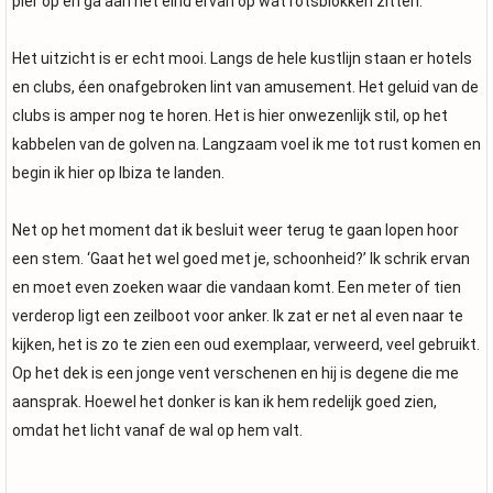
pier op en ga aan het eind ervan op wat rotsblokken zitten.
Het uitzicht is er echt mooi. Langs de hele kustlijn staan er hotels
en clubs, éen onafgebroken lint van amusement. Het geluid van de
clubs is amper nog te horen. Het is hier onwezenlijk stil, op het
kabbelen van de golven na. Langzaam voel ik me tot rust komen en
begin ik hier op Ibiza te landen.
Net op het moment dat ik besluit weer terug te gaan lopen hoor
een stem. ‘Gaat het wel goed met je, schoonheid?’ Ik schrik ervan
en moet even zoeken waar die vandaan komt. Een meter of tien
verderop ligt een zeilboot voor anker. Ik zat er net al even naar te
kijken, het is zo te zien een oud exemplaar, verweerd, veel gebruikt.
Op het dek is een jonge vent verschenen en hij is degene die me
aansprak. Hoewel het donker is kan ik hem redelijk goed zien,
omdat het licht vanaf de wal op hem valt.