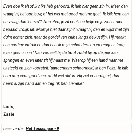
Even doe ik alsof ik niks heb gehoord, ik heb hier geen zin in. Maar dan
vraagt hij het opnieuw, of het wel met goed met me gaat. Ik kijk hem aan
en vraag dan ‘hoezo’? ‘Nou ehm, je zit er al een tijdje en je ziet er niet
bepaald vrolijk uit. Moet je niet daar zijn?’ vraagt hij dan en wijst met zijn
duim achter zich, naar de gordel van clubs langs de kustlijn. Hij maakt
een aardige indruk en dan haal ik mijn schouders op en reageer: ‘nog
even geen zin in.’ Dan verhaalt hij de boot zodat hij op de pier kan
springen en even later zit hij naast me. Waarop hij een hand naar me
uitsteekt en zich voorstelt: ‘aangenaam schoonheid, ik ben Felix.’ Ik kijk
hem nog eens goed aan, of dit wel oké is. Hij ziet er aardig uit, dus
neem ik zijn hand aan en zeg: ‘ik ben Lieneke.’
Liefs,
Zazie
Lees verder:
Het Tussenjaar - 9