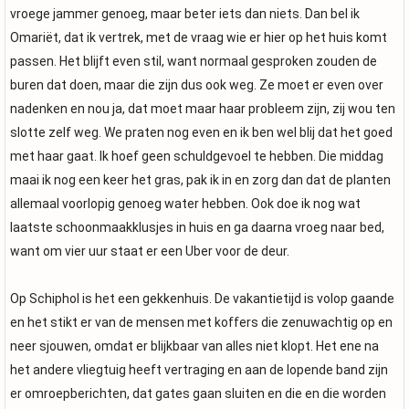
vroege jammer genoeg, maar beter iets dan niets. Dan bel ik
Omariët, dat ik vertrek, met de vraag wie er hier op het huis komt
passen. Het blijft even stil, want normaal gesproken zouden de
buren dat doen, maar die zijn dus ook weg. Ze moet er even over
nadenken en nou ja, dat moet maar haar probleem zijn, zij wou ten
slotte zelf weg. We praten nog even en ik ben wel blij dat het goed
met haar gaat. Ik hoef geen schuldgevoel te hebben. Die middag
maai ik nog een keer het gras, pak ik in en zorg dan dat de planten
allemaal voorlopig genoeg water hebben. Ook doe ik nog wat
laatste schoonmaakklusjes in huis en ga daarna vroeg naar bed,
want om vier uur staat er een Uber voor de deur.
Op Schiphol is het een gekkenhuis. De vakantietijd is volop gaande
en het stikt er van de mensen met koffers die zenuwachtig op en
neer sjouwen, omdat er blijkbaar van alles niet klopt. Het ene na
het andere vliegtuig heeft vertraging en aan de lopende band zijn
er omroepberichten, dat gates gaan sluiten en die en die worden