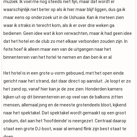
muziek. Ik voel me nog steeds niet fijn, maar dat wordt er
waarschijnlijk niet beter op als ik hier maar blijf liggen, dus ga ik
maar eens op onderzoek uit in de Ushuaia. Kan ik meteen zien
waar ik straks in terecht kom, als ik er over drie weken ga
bedienen. Geen idee wat ik kon verwachten, maar ik had geen idee
dat het hotel en de club zo met elkaar verbonden zouden zijn. In
feite hoef ik alleen maar een van de uitgangen naar het
binnenterrein van het hotel te nemen en dan ben ik er al.
Het hotel is in een grote u-vorm gebouwd, met het open einde
gericht naar het strand, dat daar direct op aansluit. Je loopt er zo
het zand op, vanaf hier kan je de zee zien. Honderden kamers
kijken uit op dit binnenterrein en op veel van de balkons zitten
mensen, allemaal jong en de meeste grotendeels bloot, kijkend
naar het spektakel. Dat spektakel wordt gemaakt op een groot
podium, dat aan het ‘hoofdeinde’ is neergezet. Centraal daarop
staat een grote DJ-boot, waar al iemand flink zijn best staat te
doen.