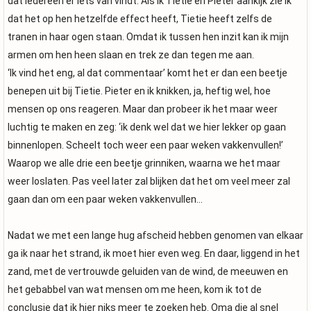
dat iedereen er iets van vindt. Als ik Tietie en Pieter aankijk zie ik
dat het op hen hetzelfde effect heeft, Tietie heeft zelfs de
tranen in haar ogen staan. Omdat ik tussen hen inzit kan ik mijn
armen om hen heen slaan en trek ze dan tegen me aan.
‘Ik vind het eng, al dat commentaar’ komt het er dan een beetje
benepen uit bij Tietie. Pieter en ik knikken, ja, heftig wel, hoe
mensen op ons reageren. Maar dan probeer ik het maar weer
luchtig te maken en zeg: ‘ik denk wel dat we hier lekker op gaan
binnenlopen. Scheelt toch weer een paar weken vakkenvullen!’
Waarop we alle drie een beetje grinniken, waarna we het maar
weer loslaten. Pas veel later zal blijken dat het om veel meer zal
gaan dan om een paar weken vakkenvullen…
Nadat we met een lange hug afscheid hebben genomen van elkaar
ga ik naar het strand, ik moet hier even weg. En daar, liggend in het
zand, met de vertrouwde geluiden van de wind, de meeuwen en
het gebabbel van wat mensen om me heen, kom ik tot de
conclusie dat ik hier niks meer te zoeken heb. Oma die al snel