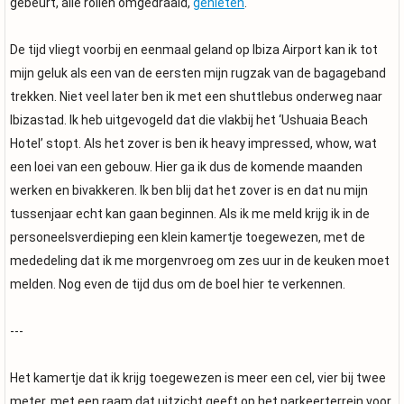
gebeurt, alle rollen omgedraaid,
genieten
.
De tijd vliegt voorbij en eenmaal geland op Ibiza Airport kan ik tot
mijn geluk als een van de eersten mijn rugzak van de bagageband
trekken. Niet veel later ben ik met een shuttlebus onderweg naar
Ibizastad. Ik heb uitgevogeld dat die vlakbij het ‘Ushuaia Beach
Hotel’ stopt. Als het zover is ben ik heavy impressed, whow, wat
een loei van een gebouw. Hier ga ik dus de komende maanden
werken en bivakkeren. Ik ben blij dat het zover is en dat nu mijn
tussenjaar echt kan gaan beginnen. Als ik me meld krijg ik in de
personeelsverdieping een klein kamertje toegewezen, met de
mededeling dat ik me morgenvroeg om zes uur in de keuken moet
melden. Nog even de tijd dus om de boel hier te verkennen.
---
Het kamertje dat ik krijg toegewezen is meer een cel, vier bij twee
meter, met een raam dat uitzicht geeft op het parkeerterrein voor