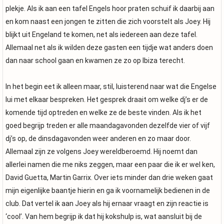
plekje. Als ik aan een tafel Engels hoor praten schuif ik daarbij aan
en kom naast een jongen te zitten die zich voorstelt als Joey. Hij
blijkt uit Engeland te komen, net als iedereen aan deze tafel.
Allemaal net als ik wilden deze gasten een tijdje wat anders doen
dan naar school gaan en kwamen ze zo op Ibiza terecht.
In het begin eet ik alleen maar, stil, luisterend naar wat die Engelse
lui met elkaar bespreken. Het gesprek draait om welke dj’s er de
komende tijd optreden en welke ze de beste vinden. Als ik het
goed begrijp treden er alle maandagavonden dezelfde vier of vijf
dj’s op, de dinsdagavonden weer anderen en zo maar door.
Allemaal zijn ze volgens Joey wereldberoemd. Hij noemt dan
allerlei namen die me niks zeggen, maar een paar die ik er wel ken,
David Guetta, Martin Garrix. Over iets minder dan drie weken gaat
mijn eigenlijke baantje hierin en ga ik voornamelijk bedienen in de
club. Dat vertel ik aan Joey als hij ernaar vraagt en zijn reactie is
‘cool’. Van hem begrijp ik dat hij kokshulp is, wat aansluit bij de