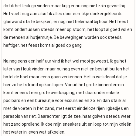
dat ik het leuk ga vinden maar krijg er nu nog niet zo’n gevoel bij.
Het voelt nog aan alsof ik alles door een tikje donkergekleurde
glaswand sta te bekijken, er nog niet helemaal bij hoor. Het feest
komt ondertussen steeds meer op stoom, het loopt al goed vol en
de mensen al hutjemutje. De bewegingen worden ook steeds
heftiger, het feest komt al goed op gang.
Na nog eens een half uur vind ik het wel mooi geweest. Ik ga het
later vast leuk vinden maar nu nog even niet en besluit buiten het
hotel de boel maar eens gaan verkennen. Het is wel ideaal dat je
hier zo het strand op kan lopen. Vanuit het grote binnenterrein
komt er eerst een grote overkapping, met daaronder enkele
poolbars en een bureautje voor excursies en zo. En dan sta ik al
met de voeten in het zand, met eerst eindeloze rijen ligbedjes en
parasols van riet. Daarachter ligt de zee, haar golven steeds weer
het zand oprollend. Ik doe mijn sneakers uit en loop tot mijn knieën
het water in, even wat afkoelen.