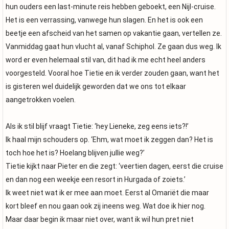
hun ouders een last-minute reis hebben geboekt, een Nijl-cruise.
Het is een verrassing, vanwege hun slagen. En het is ook een
beetje een afscheid van het samen op vakantie gaan, vertellen ze.
Vanmiddag gaat hun vlucht al, vanaf Schiphol. Ze gaan dus weg. Ik
word er even helemaal stil van, dit had ik me echt heel anders
voorgesteld. Vooral hoe Tietie en ik verder zouden gaan, want het
is gisteren wel duidelijk geworden dat we ons tot elkaar
aangetrokken voelen.
Als ik stil blijf vraagt Tietie: ‘hey Lieneke, zeg eens iets?!’
Ik haal mijn schouders op. ‘Ehm, wat moet ik zeggen dan? Het is
toch hoe het is? Hoelang blijven jullie weg?’
Tietie kijkt naar Pieter en die zegt: ‘veertien dagen, eerst die cruise
en dan nog een weekje een resort in Hurgada of zoiets.’
Ik weet niet wat ik er mee aan moet. Eerst al Omariët die maar
kort bleef en nou gaan ook zij ineens weg. Wat doe ik hier nog.
Maar daar begin ik maar niet over, want ik wil hun pret niet