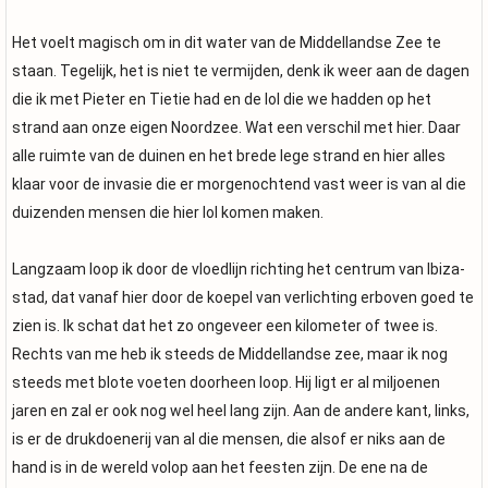
Het voelt magisch om in dit water van de Middellandse Zee te
staan. Tegelijk, het is niet te vermijden, denk ik weer aan de dagen
die ik met Pieter en Tietie had en de lol die we hadden op het
strand aan onze eigen Noordzee. Wat een verschil met hier. Daar
alle ruimte van de duinen en het brede lege strand en hier alles
klaar voor de invasie die er morgenochtend vast weer is van al die
duizenden mensen die hier lol komen maken.
Langzaam loop ik door de vloedlijn richting het centrum van Ibiza-
stad, dat vanaf hier door de koepel van verlichting erboven goed te
zien is. Ik schat dat het zo ongeveer een kilometer of twee is.
Rechts van me heb ik steeds de Middellandse zee, maar ik nog
steeds met blote voeten doorheen loop. Hij ligt er al miljoenen
jaren en zal er ook nog wel heel lang zijn. Aan de andere kant, links,
is er de drukdoenerij van al die mensen, die alsof er niks aan de
hand is in de wereld volop aan het feesten zijn. De ene na de