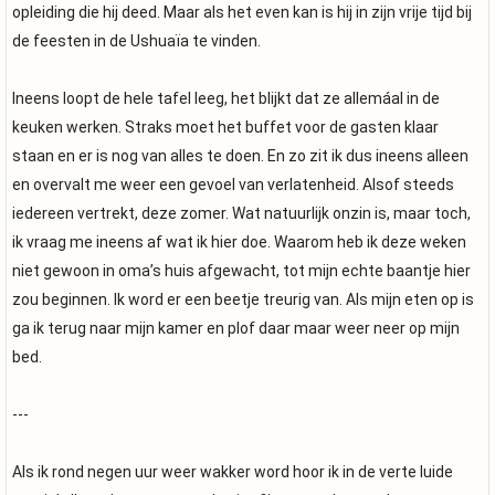
opleiding die hij deed. Maar als het even kan is hij in zijn vrije tijd bij
de feesten in de Ushuaïa te vinden.
Ineens loopt de hele tafel leeg, het blijkt dat ze allemáal in de
keuken werken. Straks moet het buffet voor de gasten klaar
staan en er is nog van alles te doen. En zo zit ik dus ineens alleen
en overvalt me weer een gevoel van verlatenheid. Alsof steeds
iedereen vertrekt, deze zomer. Wat natuurlijk onzin is, maar toch,
ik vraag me ineens af wat ik hier doe. Waarom heb ik deze weken
niet gewoon in oma’s huis afgewacht, tot mijn echte baantje hier
zou beginnen. Ik word er een beetje treurig van. Als mijn eten op is
ga ik terug naar mijn kamer en plof daar maar weer neer op mijn
bed.
---
Als ik rond negen uur weer wakker word hoor ik in de verte luide