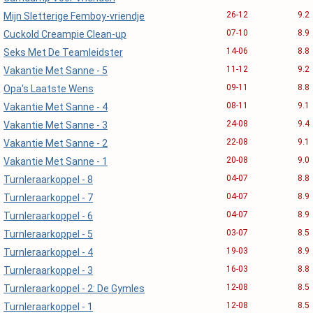
26-12
9.2
Mijn Sletterige Femboy-vriendje
07-10
8.9
Cuckold Creampie Clean-up
14-06
8.8
Seks Met De Teamleidster
11-12
9.2
Vakantie Met Sanne - 5
09-11
8.8
Opa's Laatste Wens
08-11
9.1
Vakantie Met Sanne - 4
24-08
9.4
Vakantie Met Sanne - 3
22-08
9.1
Vakantie Met Sanne - 2
20-08
9.0
Vakantie Met Sanne - 1
04-07
8.8
Turnleraarkoppel - 8
04-07
8.9
Turnleraarkoppel - 7
04-07
8.9
Turnleraarkoppel - 6
03-07
8.5
Turnleraarkoppel - 5
19-03
8.9
Turnleraarkoppel - 4
16-03
8.8
Turnleraarkoppel - 3
12-08
8.5
Turnleraarkoppel - 2: De Gymles
12-08
8.5
Turnleraarkoppel - 1