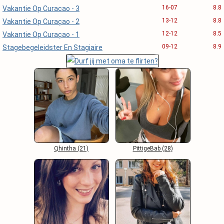
16-07
8.8
Vakantie Op Curacao - 3
13-12
8.8
Vakantie Op Curaçao - 2
12-12
8.5
Vakantie Op Curaçao - 1
09-12
8.9
Stagebegeleidster En Stagiaire
Qhintha (21)
PittigeBab (28)