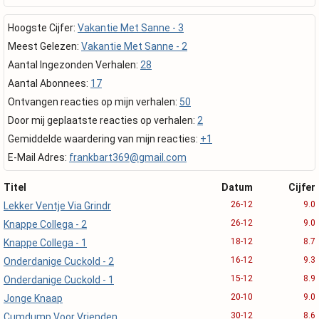
Hoogste Cijfer:
Vakantie Met Sanne - 3
Meest Gelezen:
Vakantie Met Sanne - 2
Aantal Ingezonden Verhalen:
28
Aantal Abonnees:
17
Ontvangen reacties op mijn verhalen:
50
Door mij geplaatste reacties op verhalen:
2
Gemiddelde waardering van mijn reacties:
+1
E-Mail Adres:
frankbart369@gmail.com
Titel
Datum
Cijfer
26-12
9.0
Lekker Ventje Via Grindr
26-12
9.0
Knappe Collega - 2
18-12
8.7
Knappe Collega - 1
16-12
9.3
Onderdanige Cuckold - 2
15-12
8.9
Onderdanige Cuckold - 1
20-10
9.0
Jonge Knaap
30-12
8.6
Cumdump Voor Vrienden