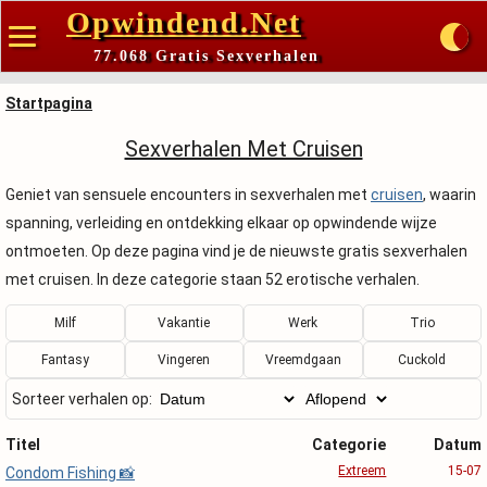
Opwindend.Net
77.068 Gratis Sexverhalen
Startpagina
Sexverhalen Met Cruisen
Geniet van sensuele encounters in sexverhalen met
cruisen
, waarin
spanning, verleiding en ontdekking elkaar op opwindende wijze
ontmoeten. Op deze pagina vind je de nieuwste gratis sexverhalen
met cruisen. In deze categorie staan 52 erotische verhalen.
Milf
Vakantie
Werk
Trio
Fantasy
Vingeren
Vreemdgaan
Cuckold
Sorteer verhalen op:
Titel
Categorie
Datum
Extreem
15-07
Condom Fishing 📸