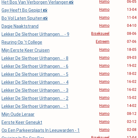
Homo
06-05
Het Bos Van Verborgen Verlangen 📸
Homo
13-04
Gay Heeft Bo Gepijpt 📸
Homo
11-04
Bo Vol Laten Spuiten 📸
Homo
04-10
Dagje Naaktstrand
Biseksueel
08-06
Lekker De Slethoer Uithangen.... - 9
Extreem
07-06
Reuring Op 't College
Homo
18-05
Mijn Eerste Keer Cruisen
Homo
09-03
Lekker De Slethoer Uithangen... - 8
Homo
19-02
Lekker De Slethoer Uithangen... - 6
Homo
18-02
Lekker De Slethoer Uithangen... - 5
Homo
16-02
Lekker De Slethoer Uithangen... - 4
Homo
16-02
Lekker De Slethoer Uithangen... - 3
Homo
15-02
Lekker De Slethoer Uithangen... - 2
Homo
14-02
Lekker De Slethoer Uithangen... - 1
Homo
08-12
Mijn Oude Leraar
Homo
02-12
Eerste Keer Geneukt
Homo
02-08
Op Een Parkeerplaats In Leeuwarden - 1
Biseksueel
17-04