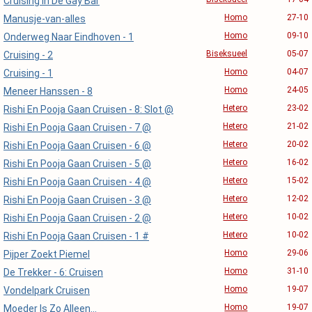
Cruising In De Gay Bar
Homo
27-10
Manusje-van-alles
Homo
09-10
Onderweg Naar Eindhoven - 1
Biseksueel
05-07
Cruising - 2
Homo
04-07
Cruising - 1
Homo
24-05
Meneer Hanssen - 8
Hetero
23-02
Rishi En Pooja Gaan Cruisen - 8: Slot @
Hetero
21-02
Rishi En Pooja Gaan Cruisen - 7 @
Hetero
20-02
Rishi En Pooja Gaan Cruisen - 6 @
Hetero
16-02
Rishi En Pooja Gaan Cruisen - 5 @
Hetero
15-02
Rishi En Pooja Gaan Cruisen - 4 @
Hetero
12-02
Rishi En Pooja Gaan Cruisen - 3 @
Hetero
10-02
Rishi En Pooja Gaan Cruisen - 2 @
Hetero
10-02
Rishi En Pooja Gaan Cruisen - 1 #
Homo
29-06
Pijper Zoekt Piemel
Homo
31-10
De Trekker - 6: Cruisen
Homo
19-07
Vondelpark Cruisen
Homo
19-07
Moeder Is Zo Alleen...