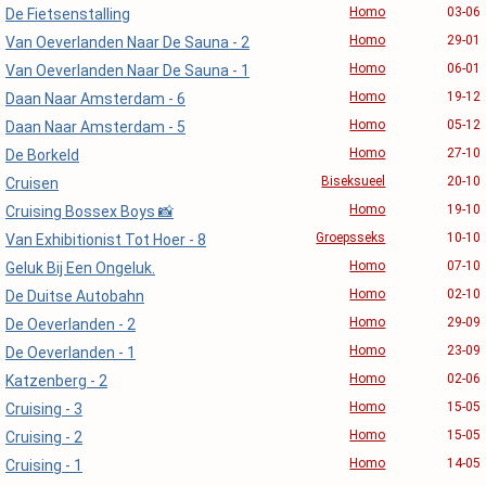
Homo
03-06
De Fietsenstalling
Homo
29-01
Van Oeverlanden Naar De Sauna - 2
Homo
06-01
Van Oeverlanden Naar De Sauna - 1
Homo
19-12
Daan Naar Amsterdam - 6
Homo
05-12
Daan Naar Amsterdam - 5
Homo
27-10
De Borkeld
Biseksueel
20-10
Cruisen
Homo
19-10
Cruising Bossex Boys 📸
Groepsseks
10-10
Van Exhibitionist Tot Hoer - 8
Homo
07-10
Geluk Bij Een Ongeluk.
Homo
02-10
De Duitse Autobahn
Homo
29-09
De Oeverlanden - 2
Homo
23-09
De Oeverlanden - 1
Homo
02-06
Katzenberg - 2
Homo
15-05
Cruising - 3
Homo
15-05
Cruising - 2
Homo
14-05
Cruising - 1