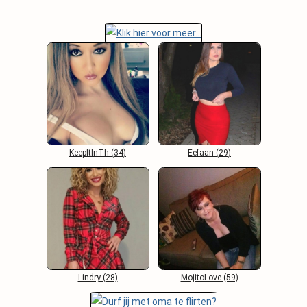
KeepItInTh (34)
Eefaan (29)
Lindry (28)
MojitoLove (59)