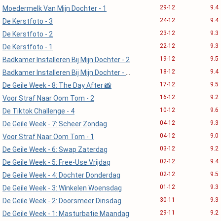
29-12
9.4
Moedermelk Van Mijn Dochter - 1
24-12
9.4
De Kerstfoto - 3
23-12
9.3
De Kerstfoto - 2
22-12
9.3
De Kerstfoto - 1
19-12
9.5
Badkamer Installeren Bij Mijn Dochter - 2
18-12
9.4
Badkamer Installeren Bij Mijn Dochter - 1 📸
17-12
9.5
De Geile Week - 8: The Day After 📸
16-12
9.2
Voor Straf Naar Oom Tom - 2
10-12
9.6
De Tiktok Challenge - 4
04-12
9.3
De Geile Week - 7: Scheer Zondag
04-12
9.0
Voor Straf Naar Oom Tom - 1
03-12
9.2
De Geile Week - 6: Swap Zaterdag
02-12
9.4
De Geile Week - 5: Free-Use Vrijdag
02-12
9.5
De Geile Week - 4: Dochter Donderdag
01-12
9.3
De Geile Week - 3: Winkelen Woensdag
30-11
9.3
De Geile Week - 2: Doorsmeer Dinsdag
29-11
9.2
De Geile Week - 1: Masturbatie Maandag