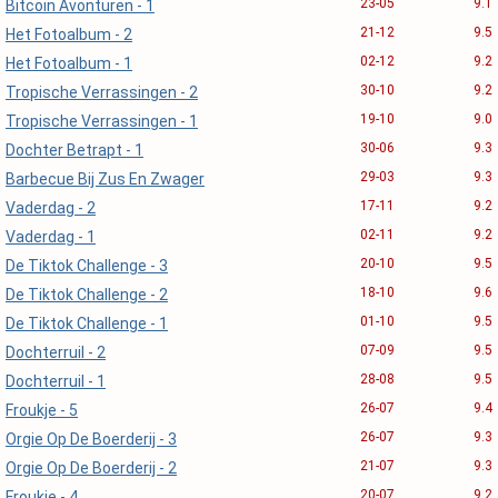
23-05
9.1
Bitcoin Avonturen - 1
21-12
9.5
Het Fotoalbum - 2
02-12
9.2
Het Fotoalbum - 1
30-10
9.2
Tropische Verrassingen - 2
19-10
9.0
Tropische Verrassingen - 1
30-06
9.3
Dochter Betrapt - 1
29-03
9.3
Barbecue Bij Zus En Zwager
17-11
9.2
Vaderdag - 2
02-11
9.2
Vaderdag - 1
20-10
9.5
De Tiktok Challenge - 3
18-10
9.6
De Tiktok Challenge - 2
01-10
9.5
De Tiktok Challenge - 1
07-09
9.5
Dochterruil - 2
28-08
9.5
Dochterruil - 1
26-07
9.4
Froukje - 5
26-07
9.3
Orgie Op De Boerderij - 3
21-07
9.3
Orgie Op De Boerderij - 2
20-07
9.2
Froukje - 4