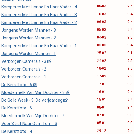
08-04
9.4
Kamperen Met Lianne En Haar Vader - 4
10-03
9.4
Kamperen Met Lianne En Haar Vader - 3
06-03
9.4
Kamperen Met Lianne En Haar Vader - 2
05-03
9.4
Jongens Worden Mannen - 3
04-03
9.3
Jongens Worden Mannen - 2
03-03
9.4
Kamperen Met Lianne En Haar Vader - 1
25-02
9.1
Jongens Worden Mannen - 1
24-02
9.5
Verborgen Camera's - 3 📸
18-02
9.3
Verborgen Camera's - 2
17-02
9.3
Verborgen Camera’s - 1
17-01
9.3
De Kerstfoto - 6 📸
16-01
9.4
Moedermelk Van Mijn Dochter - 3 📸
15-01
9.4
De Geile Week - 9: De Verjaardag 📸
08-01
9.4
De Kerstfoto - 5
07-01
9.3
Moedermelk Van Mijn Dochter - 2
05-01
9.0
Voor Straf Naar Oom Tom - 3
29-12
9.4
De Kerstfoto - 4