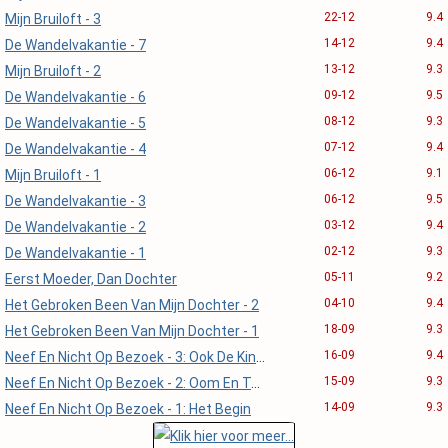
22-12
9.4
Mijn Bruiloft - 3
14-12
9.4
De Wandelvakantie - 7
13-12
9.3
Mijn Bruiloft - 2
09-12
9.5
De Wandelvakantie - 6
08-12
9.3
De Wandelvakantie - 5
07-12
9.4
De Wandelvakantie - 4
06-12
9.1
Mijn Bruiloft - 1
06-12
9.5
De Wandelvakantie - 3
03-12
9.4
De Wandelvakantie - 2
02-12
9.3
De Wandelvakantie - 1
05-11
9.2
Eerst Moeder, Dan Dochter
04-10
9.4
Het Gebroken Been Van Mijn Dochter - 2
18-09
9.3
Het Gebroken Been Van Mijn Dochter - 1
16-09
9.4
Neef En Nicht Op Bezoek - 3: Ook De Kinderen Doen Mee
15-09
9.3
Neef En Nicht Op Bezoek - 2: Oom En Tante Sluit
14-09
9.3
Neef En Nicht Op Bezoek - 1: Het Begin