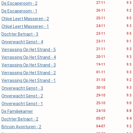
27-11
9.3
De Escaperoom - 2
26-11
9.2
De Escaperoom - 1
25-11
9.5
Chloë Leert Masseren - 2
24-11
9.3
Chloé Leert Masseren - 1
23-11
9.5
Dochter Betrapt - 3
23-11
9.1
Onverwacht Genot - 4
21-11
9.3
Verrassing Op Het Strand - 5
20-11
9.3
Verrassing Op Het Strand - 4
19-11
9.3
Verrassing Op Het Strand - 3
01-11
9.3
Verrassing Op Het Strand - 2
31-10
9.2
Verrassing Op Het Strand - 1
30-10
9.3
Onverwacht Genot - 3
29-10
9.3
Onverwacht Genot - 2
25-10
9.0
Onverwacht Genot - 1
24-10
8.8
De Familiekamer
05-07
9.4
Dochter Betrapt - 2
04-07
9.2
Bitcoin Avonturen - 2