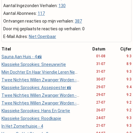
Aantal Ingezonden Verhalen:
130
Aantal Abonnees:
117
Ontvangen reacties op mijn verhalen:
387
Door mij geplaatste reacties op verhalen: 0
E-Mail Adres:
Niet Openbaar
Titel
Datum
Cijfer
01-08
9.3
Sauna Aan Huis - 4 📸
31-07
8.9
Klassieke Sprookjes: Sneeuwwitje
31-07
9.3
Mijn Dochter En Haar Vriendje Leren Neuken - 3
30-07
9.3
Twee Nichtjes Willen Zwanger Worden - 3
29-07
9.4
Klassieke Sprookjes: Assepoester 📸
29-07
9.2
Twee Nichtjes Willen Zwanger Worden - 2
27-07
9.2
Twee Nichtjes Willen Zwanger Worden - 1
26-07
9.2
Klassieke Sprookjes: Hans En Grietje
24-07
9.3
Klassieke Sprookjes: Roodkapje
21-07
9.3
In Het Zomerhuisje - 4