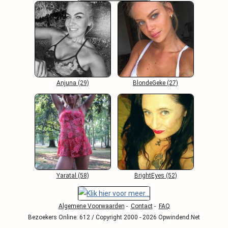
Anjuna (29)
BlondeGeke (27)
Yaratal (58)
BrightEyes (52)
Algemene Voorwaarden
-
Contact
-
FAQ
Bezoekers Online: 612 / Copyright 2000 - 2026 Opwindend.Net