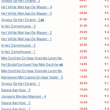
04-07
9.2
Voyeur Op Het Strand - 3
03-07
9.3
Het Vijfde Wiel Aan De Wagen - 4
04-06
9.6
Het Vijfde Wiel Aan De Wagen - 3
01-06
9.4
Voyeur Op Het Strand - 2 📸
31-05
9.3
In Het Zomerhuisje - 3
29-05
9.4
Het Vijfde Wiel Aan De Wagen - 2
27-05
9.3
Het Vijfde Wiel Aan De Wagen - 1
25-05
9.4
In Het Zomerhuisje - 2
23-05
9.3
In Het Zomerhuisje - 1
22-05
9.5
Mijn Dochter En Haar Vriendje Leren Neuken - 2
14-05
9.1
Het Bruiloftsritueel Van Mijn Dochter 📸
13-05
9.4
Mijn Dochter En Haar Vriendje Leren Neuken - 1 📸
13-05
9.4
Kamperen Met Lianne En Haar Vader - 5
20-04
9.1
Voyeur Op Het Strand - 1
19-04
9.5
Sauna Aan Huis - 3
19-04
9.3
Jongens Worden Mannen - 4
16-04
9.5
Sauna Aan Huis - 2
16-04
9.4
Sauna Aan Huis - 1