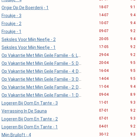
18-07
9.1
Orgie Op De Boerderij - 1
14-07
9.4
Froukje - 3
10-07
9.4
Froukje - 2
09-07
9.2
Froukje - 1
20-05
9.4
Seksles Voor Mijn Neefje - 2
17-05
9.2
Seksles Voor Mijn Neefje - 1
29-04
9.2
Op Vakantie Met Mijn Geile Familie - 6: Laatste Dag
20-04
9.5
Op Vakantie Met Mijn Geile Familie - 5: Dag 4, Middag
16-04
9.5
Op Vakantie Met Mijn Geile Familie - 4: Dag 4, Ochtend
14-04
9.5
Op Vakantie Met Mijn Geile Familie - 3: Dag 3
11-04
9.4
Op Vakantie Met Mijn Geile Familie - 2: Dag 2
09-04
8.9
Op Vakantie Met Mijn Geile Familie - 1: Dag 1
11-01
9.3
Logeren Bij Oom En Tante - 3
07-01
9.2
Verrassing In De Sauna
07-01
9.3
Logeren Bij Oom En Tante - 2
04-01
9.2
Logeren Bij Oom En Tante - 1
30-12
9.3
Mijn Bruiloft - 4