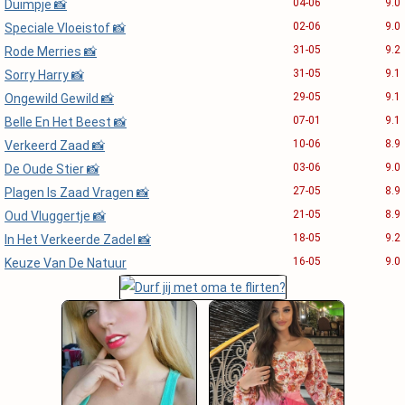
04-06
9.0
Duimpje 📸
02-06
9.0
Speciale Vloeistof 📸
31-05
9.2
Rode Merries 📸
31-05
9.1
Sorry Harry 📸
29-05
9.1
Ongewild Gewild 📸
07-01
9.1
Belle En Het Beest 📸
10-06
8.9
Verkeerd Zaad 📸
03-06
9.0
De Oude Stier 📸
27-05
8.9
Plagen Is Zaad Vragen 📸
21-05
8.9
Oud Vluggertje 📸
18-05
9.2
In Het Verkeerde Zadel 📸
16-05
9.0
Keuze Van De Natuur