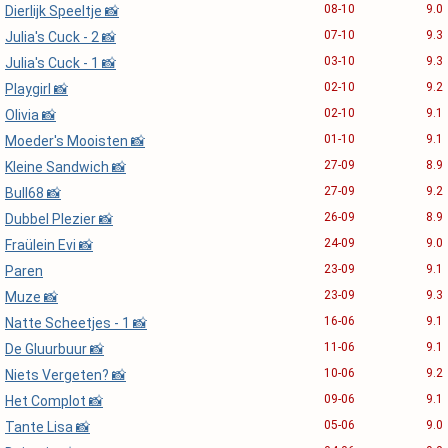
08-10
9.0
Dierlijk Speeltje 📸
07-10
9.3
Julia's Cuck - 2 📸
03-10
9.3
Julia's Cuck - 1 📸
02-10
9.2
Playgirl 📸
02-10
9.1
Olivia 📸
01-10
9.1
Moeder's Mooisten 📸
27-09
8.9
Kleine Sandwich 📸
27-09
9.2
Bull68 📸
26-09
8.9
Dubbel Plezier 📸
24-09
9.0
Fraülein Evi 📸
23-09
9.1
Paren
23-09
9.3
Muze 📸
16-06
9.1
Natte Scheetjes - 1 📸
11-06
9.1
De Gluurbuur 📸
10-06
9.2
Niets Vergeten? 📸
09-06
9.1
Het Complot 📸
05-06
9.0
Tante Lisa 📸