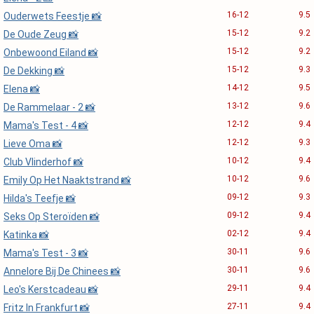
16-12
9.5
Ouderwets Feestje 📸
15-12
9.2
De Oude Zeug 📸
15-12
9.2
Onbewoond Eiland 📸
15-12
9.3
De Dekking 📸
14-12
9.5
Elena 📸
13-12
9.6
De Rammelaar - 2 📸
12-12
9.4
Mama's Test - 4 📸
12-12
9.3
Lieve Oma 📸
10-12
9.4
Club Vlinderhof 📸
10-12
9.6
Emily Op Het Naaktstrand 📸
09-12
9.3
Hilda's Teefje 📸
09-12
9.4
Seks Op Steroïden 📸
02-12
9.4
Katinka 📸
30-11
9.6
Mama's Test - 3 📸
30-11
9.6
Annelore Bij De Chinees 📸
29-11
9.4
Leo's Kerstcadeau 📸
27-11
9.4
Fritz In Frankfurt 📸