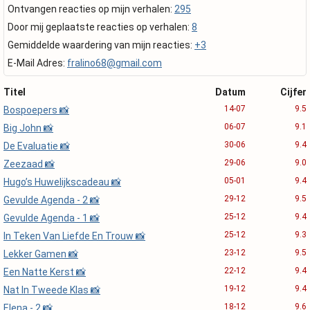
Ontvangen reacties op mijn verhalen:
295
Door mij geplaatste reacties op verhalen:
8
Gemiddelde waardering van mijn reacties:
+3
E-Mail Adres:
fralino68@gmail.com
Titel
Datum
Cijfer
14-07
9.5
Bospoepers 📸
06-07
9.1
Big John 📸
30-06
9.4
De Evaluatie 📸
29-06
9.0
Zeezaad 📸
05-01
9.4
Hugo’s Huwelijkscadeau 📸
29-12
9.5
Gevulde Agenda - 2 📸
25-12
9.4
Gevulde Agenda - 1 📸
25-12
9.3
In Teken Van Liefde En Trouw 📸
23-12
9.5
Lekker Gamen 📸
22-12
9.4
Een Natte Kerst 📸
19-12
9.4
Nat In Tweede Klas 📸
18-12
9.6
Elena - 2 📸