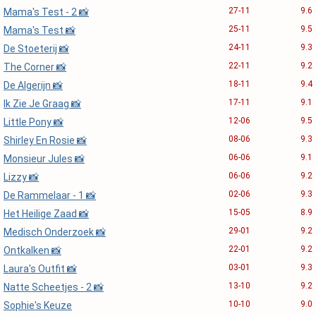
27-11
9.6
Mama's Test - 2 📸
25-11
9.5
Mama's Test 📸
24-11
9.3
De Stoeterij 📸
22-11
9.2
The Corner 📸
18-11
9.4
De Algerijn 📸
17-11
9.1
Ik Zie Je Graag 📸
12-06
9.5
Little Pony 📸
08-06
9.3
Shirley En Rosie 📸
06-06
9.1
Monsieur Jules 📸
06-06
9.2
Lizzy 📸
02-06
9.3
De Rammelaar - 1 📸
15-05
8.9
Het Heilige Zaad 📸
29-01
9.2
Medisch Onderzoek 📸
22-01
9.2
Ontkalken 📸
03-01
9.3
Laura's Outfit 📸
13-10
9.2
Natte Scheetjes - 2 📸
10-10
9.0
Sophie's Keuze